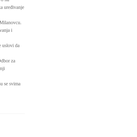
a uređivanje
 Milanovcu.
anja i
e uslovi da
Odbor za
nji
su se svima