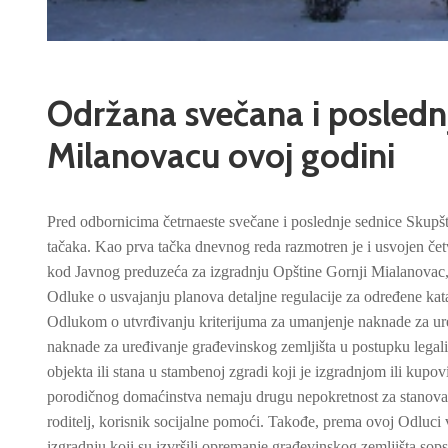
Održana svečana i poslednj
Milanovacu ovoj godini
Pred odbornicima četrnaeste svečane i poslednje sednice Skupš
tačaka. Kao prva tačka dnevnog reda razmotren je i usvojen čet
kod Javnog preduzeća za izgradnju Opštine Gornji Mialanovac, 
Odluke o usvajanju planova detaljne regulacije za određene kata
Odlukom o utvrđivanju kriterijuma za umanjenje naknade za ure
naknade za uređivanje građevinskog zemljišta u postupku lega
objekta ili stana u stambenoj zgradi koji je izgradnjom ili kupo
porodičnog domaćinstva nemaju drugu nepokretnost za stanovanj
roditelj, korisnik socijalne pomoći. Takođe, prema ovoj Odluci
izgradnju koji su izvršili opremanje građevinskog zemljišta so