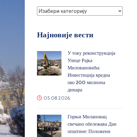
Најновије вести
У току реконструкција
Улице Рајка
Миловановића:
Инвестиција вредна
око 200 милиона
динара
05.08.2026.
Горњи Милановац
свечано обележава Дан
општине: Положени