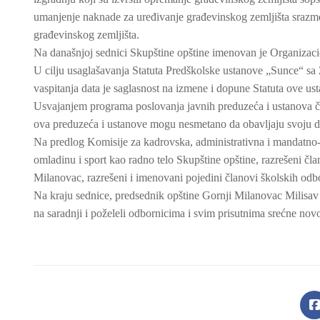
umanjenje naknade za uređivanje građevinskog zemljišta srazm
građevinskog zemljišta.
Na današnjoj sednici Skupštine opštine imenovan je Organizac
U cilju usaglašavanja Statuta Predškolske ustanove „Sunce“ 
vaspitanja data je saglasnost na izmene i dopune Statuta ove us
Usvajanjem programa poslovanja javnih preduzeća i ustanova čij
ova preduzeća i ustanove mogu nesmetano da obavljaju svoju d
Na predlog Komisije za kadrovska, administrativna i mandatno-
omladinu i sport kao radno telo Skupštine opštine, razrešeni čl
Milanovac, razrešeni i imenovani pojedini članovi školskih odbo
Na kraju sednice, predsednik opštine Gornji Milanovac Milisav 
na saradnji i poželeli odbornicima i svim prisutnima srećne nov