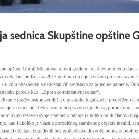
a sednica Skupštine opštine G
tine opštine Gornji Milanovac u ovoj godinim, na dnevnom redu danas 
vrti rebalans budžeta za 2013.godinu i time je izvršeno preusmeravanje
a u cilju obezbeđenja nedostajućih sredstava za pojedine namene. Done
starske parcele kao i „Sportsko-rekreativni centar“.
đivanje građevinskog zemljišta u postupku legalizacije predviđeno je 
lizacije za iznos od 10% vlasniku bespravno izgrađenog porodičnog st
vinom trajno rešavao svoje stambeno pitanje i ukoliko on ili članovi nje
e, kao i ukoliko je vlasnik porodičnog stambenog objekta invalid, sa
 vlasnici objekata izgrađenih bez građevinske dozvole, odnosno odobren
pstvenim sredstvima ili sredstvima mesnog samodoprinosa, ostvaruju pra