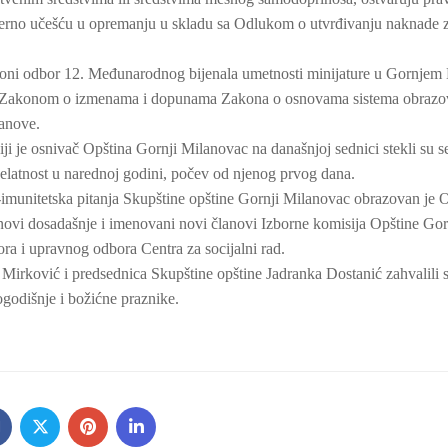
erno učešću u opremanju u skladu sa Odlukom o utvrđivanju naknade z
ioni odbor 12. Međunarodnog bijenala umetnosti minijature u Gornjem
sa Zakonom o izmenama i dopunama Zakona o osnovama sistema obrazov
tanove.
i je osnivač Opština Gornji Milanovac na današnjoj sednici stekli su s
elatnost u narednoj godini, počev od njenog prvog dana.
imunitetska pitanja Skupštine opštine Gornji Milanovac obrazovan je 
anovi dosadašnje i imenovani novi članovi Izborne komisija Opštine Gor
ra i upravnog odbora Centra za socijalni rad.
Mirković i predsednica Skupštine opštine Jadranka Dostanić zahvalili 
ogodišnje i božićne praznike.