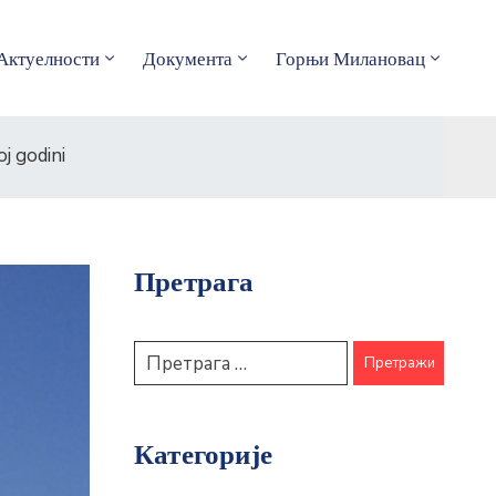
Актуелности
Документа
Горњи Милановац
j godini
Претрага
Категорије