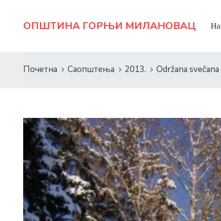
ОПШТИНА ГОРЊИ МИЛАНОВАЦ
На
Почетна
Саопштења
2013.
Održana svečana i