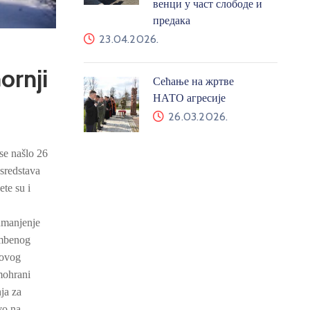
венци у част слободе и
предака
23.04.2026.
ornji
Сећање на жртве
НАТО агресије
26.03.2026.
se našlo 26
 sredstava
te su i
umanjenje
ambenog
govog
mohrani
ja za
vo na