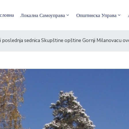
словна
Локална Самоуправа
Општинска Управа
 poslednja sednica Skupštine opštine Gornji Milanovacu ovo