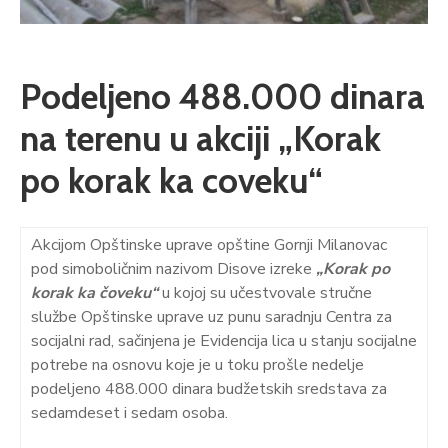
Podeljeno 488.000 dinara
na terenu u akciji „Korak
po korak ka coveku“
Akcijom Opštinske uprave opštine Gornji Milanovac
pod simoboličnim nazivom Disove izreke
„Korak po
korak ka čoveku“
u kojoj su učestvovale stručne
službe Opštinske uprave uz punu saradnju Centra za
socijalni rad, sačinjena je Evidencija lica u stanju socijalne
potrebe na osnovu koje je u toku prošle nedelje
podeljeno 488.000 dinara budžetskih sredstava za
sedamdeset i sedam osoba.