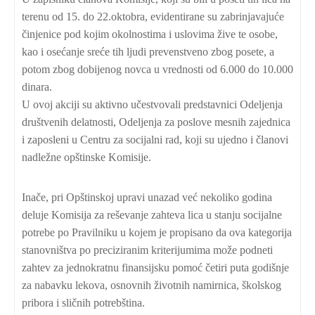
terenu od 15. do 22.oktobra, evidentirane su zabrinjavajuće
činjenice pod kojim okolnostima i uslovima žive te osobe,
kao i osećanje sreće tih ljudi prevenstveno zbog posete, a
potom zbog dobijenog novca u vrednosti od 6.000 do 10.000
dinara.
U ovoj akciji su aktivno učestvovali predstavnici Odeljenja
društvenih delatnosti, Odeljenja za poslove mesnih zajednica
i zaposleni u Centru za socijalni rad, koji su ujedno i članovi
nadležne opštinske Komisije.
Inače, pri Opštinskoj upravi unazad već nekoliko godina
deluje Komisija za reševanje zahteva lica u stanju socijalne
potrebe po Pravilniku u kojem je propisano da ova kategorija
stanovništva po preciziranim kriterijumima može podneti
zahtev za jednokratnu finansijsku pomoć četiri puta godišnje
za nabavku lekova, osnovnih životnih namirnica, školskog
pribora i sličnih potrebština.