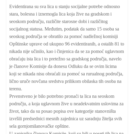
Evidentirana su sva lica u stanju socijalne potrebe odnosno
stara, bolesna i iznemogla lica koja žive na gradskom i
seoskom području, različite starosne dobi i različitog
socijalnog statusa. Međutim, podatak da samo 15 osoba sa
seoskog područja se obratilo za pomoć nadležnoj komisiji
Opštinske uprave od ukupno 96 evidentiranih, a ostalih 81 to
nikada nije učinilo, kao i činjenica da se za pomoć uglavnom
obraćaju ista lica i to pretežno sa gradskog područja, navelo
je članove Komisije da donesu Odluku da se ovim licima
koji se nikada nisu obraćali za pomoć sa rurualnog područja,
lično uruče novčana sredstva prilikom obilaska tih osoba na
terenu.
Prvenstveno je bilo potrebno pronaći ta lica na seoskom
području, a koja uglavnom žive u neadekvatnim uslovima za
život, tako da su posao popisa ove kategorije stanovništa
izvršili predsednici mesnih zajednica uz saradnju žitelja svih
sela gornjomilanovačke opštine.
U zapisniku članova Komisije, koji su bili u poseti tih lica na