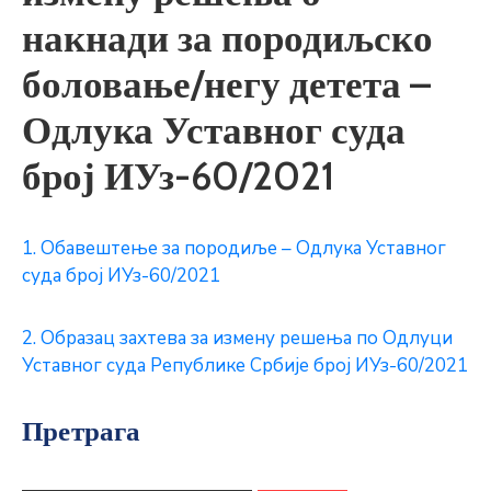
накнади за породиљско
боловање/негу детета –
Одлука Уставног суда
број ИУз-60/2021
1.
Обавештење за породиље – Одлука Уставног
суда број ИУз-60/2021
2.
Образац захтева за измену решења по Одлуци
Уставног суда Републике Србије број ИУз-60/2021
Претрага