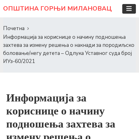
ОПШТИНА ГОРЊИ МИЛАНОВАЦ
Почетна
Информација за кориснице о начину подношења
захтева за измену решења о накнади за породиљско
боловање/негу детета – Одлука Уставног суда број
ИУз-60/2021
Информација за
кориснице о начину
подношења захтева за
измену решења о