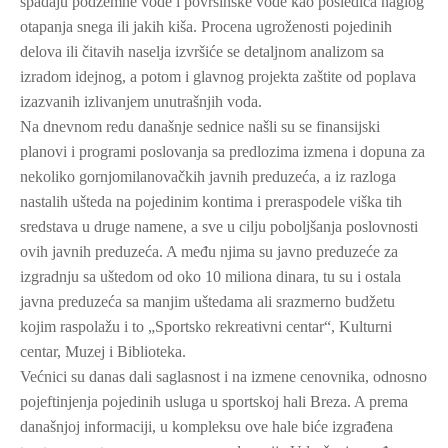
spadaju podzemne vode i površinske vode kao posledica naglog
otapanja snega ili jakih kiša. Procena ugroženosti pojedinih
delova ili čitavih naselja izvršiće se detaljnom analizom sa
izradom idejnog, a potom i glavnog projekta zaštite od poplava
izazvanih izlivanjem unutrašnjih voda.
Na dnevnom redu današnje sednice našli su se finansijski
planovi i programi poslovanja sa predlozima izmena i dopuna za
nekoliko gornjomilanovačkih javnih preduzeća, a iz razloga
nastalih ušteda na pojedinim kontima i preraspodele viška tih
sredstava u druge namene, a sve u cilju poboljšanja poslovnosti
ovih javnih preduzeća. A među njima su javno preduzeće za
izgradnju sa uštedom od oko 10 miliona dinara, tu su i ostala
javna preduzeća sa manjim uštedama ali srazmerno budžetu
kojim raspolažu i to „Sportsko rekreativni centar“, Kulturni
centar, Muzej i Biblioteka.
Većnici su danas dali saglasnost i na izmene cenovnika, odnosno
pojeftinjenja pojedinih usluga u sportskoj hali Breza. A prema
današnjoj informaciji, u kompleksu ove hale biće izgrađena