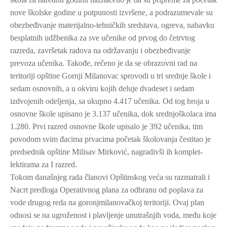
nove školske godine u potpunosti izvršene, a podrazumevale su
obezbeđivanje materijalno-tehničkih sredstava, ogreva, nabavku
besplatnih udžbenika za sve učenike od prvog do četrvtog
razreda, završetak radova na održavanju i obezbeđivanje
prevoza učenika. Takođe, rečeno je da se obrazovni rad na
teritoriji opštine Gornji Milanovac sprovodi u tri srednje škole i
sedam osnovnih, a u okviru kojih deluje dvadeset i sedam
izdvojenih odeljenja, sa ukupno 4.417 učenika. Od tog broja u
osnovne škole upisano je 3.137 učenika, dok srednjoškolaca ima
1.280. Prvi razred osnovne škole upisalo je 392 učenika, tim
povodom svim đacima prvacima početak školovanja čestitao je
predsednik opštine Milisav Mirković, nagradivši ih komplet-
lektirama za I razred.
Tokom današnjeg rada članovi Opštinskog veća su razmatrali i
Nacrt predloga Operativnog plana za odbranu od poplava za
vode drugog reda na goronjmilanovačkoj teritoriji. Ovaj plan
odnosi se na ugroženost i plavljenje unutrašnjih voda, među koje