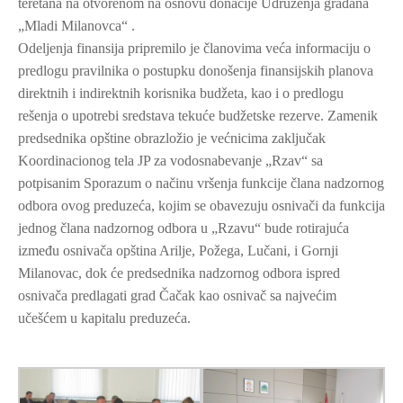
teretana na otvorenom na osnovu donacije Udruženja građana
„Mladi Milanovca“ .
Odeljenja finansija pripremilo je članovima veća informaciju o
predlogu pravilnika o postupku donošenja finansijskih planova
direktnih i indirektnih korisnika budžeta, kao i o predlogu
rešenja o upotrebi sredstava tekuće budžetske rezerve. Zamenik
predsednika opštine obrazložio je većnicima zaključak
Koordinacionog tela JP za vodosnabevanje „Rzav“ sa
potpisanim Sporazum o načinu vršenja funkcije člana nadzornog
odbora ovog preduzeća, kojim se obavezuju osnivači da funkcija
jednog člana nadzornog odbora u „Rzavu“ bude rotirajuća
između osnivača opština Arilje, Požega, Lučani, i Gornji
Milanovac, dok će predsednika nadzornog odbora ispred
osnivača predlagati grad Čačak kao osnivač sa najvećim
učešćem u kapitalu preduzeća.