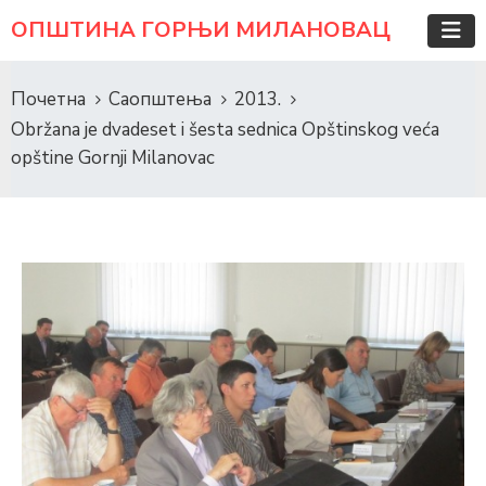
ОПШТИНА ГОРЊИ МИЛАНОВАЦ
Почетна
Саопштења
2013.
Obržana je dvadeset i šesta sednica Opštinskog veća
opštine Gornji Milanovac