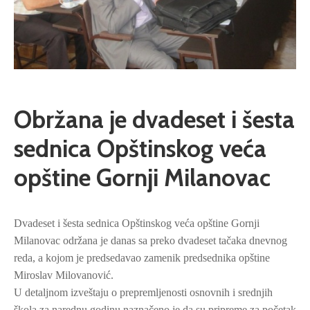
Obržana je dvadeset i šesta
sednica Opštinskog veća
opštine Gornji Milanovac
Dvadeset i šesta sednica Opštinskog veća opštine Gornji
Milanovac održana je danas sa preko dvadeset tačaka dnevnog
reda, a kojom je predsedavao zamenik predsednika opštine
Miroslav Milovanović.
U detaljnom izveštaju o prepremljenosti osnovnih i srednjih
škola za narednu godinu naznačeno je da su pripreme za početak