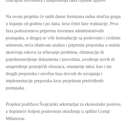
značajnih investitora i unapređenja rada Opštine uprave.
Na ovom projektu će raditi danas formirana radna stručna grupa
u trajanju od godinu i po dana, kroz četiri faze realizacije. Prva
faza podrazumeva pripremu inventara administrativnih
postupaka, u drugoj se vrše konsultacije sa poslovnim i civilnim
sektorom, treća obuhvata analizu i pripremu preporuka u smislu
skraćenja rokova za rešavanje predmeta, eliminaciju ili
pojednostavljenje dokumenta i procedura, uvođenje novih ili
unapređenje postojećih obrazaca, smanjenje taksi, kao i niz
drugih preporuka i završna faza dovodi do usvajanja i
implementacije preporuka kroz projektom predviđenih
postupaka .
Projekat podržava Švajcarski sekretarijat za ekonomske poslove,
a doprineće boljem poslovnom okruženju u opštini Gornji
Milanovac.