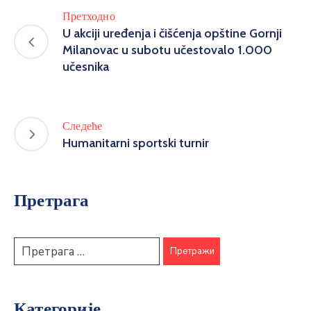
Претходно
U akciji uređenja i čišćenja opštine Gornji
Milanovac u subotu učestovalo 1.000
učesnika
Следеће
Humanitarni sportski turnir
Претрага
Категорије