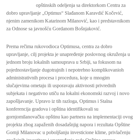
opštinskih odeljenja sa direktorkom Centra za
dobro upravljanje „Optimus“ Slađanom Karavdić Kočević,
njenim zamenikom Katarinom Milanović, kao i predstavnikom
za Odnose sa javnošću Gordanom Bošnjaković.
Prema rečima rukovodioca Optimusa, centra za dobro
upravljanje, cilj projekta je unapređenje poslovnog okruženja u
jednom broju lokalnih samouprava u Srbiji, sa fokusom na
pojednostavljanje dugotrajnih i nepotrebno komplikovanioh
administrativnih procesa i procedura, koje u mnogim
slučajevima ometaju ili usporavaju aktivnosti privrednih
subjekata i negativno utiču na lokalni ekonomski razvoj i novo
zapošljavanje. Upravo iz tih razloga, Optimus i Stalna
konferencija gradova i opština identifikovali su
gornjomilanovačku opštinu kao partnera na implementaciji ovog
projekta zbog zapaženih dosadašnjig napora i rezultata Opštine
Gornji Milanovac u poboljšanju investicione klime, privlačenju