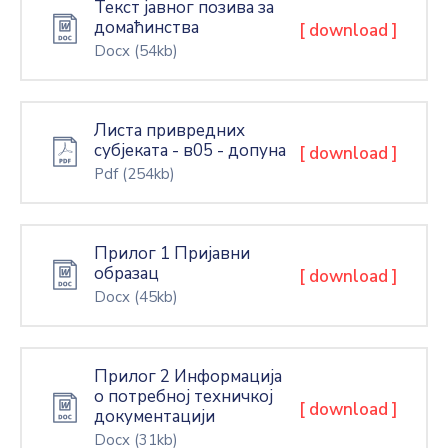
Текст јавног позива за
домаћинства
[ download ]
Docx
(54kb)
Листа привредних
субјеката - в05 - допуна
[ download ]
Pdf
(254kb)
Прилог 1 Пријавни
образац
[ download ]
Docx
(45kb)
Прилог 2 Информација
о потребној техничкој
[ download ]
документацији
Docx
(31kb)