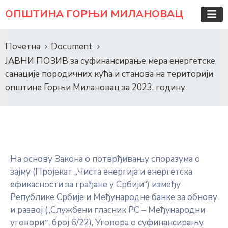
ОПШТИНА ГОРЊИ МИЛАНОВАЦ
Почетна
Document
ЈАВНИ ПОЗИВ за суфинансирање мера енергетске
санације породичних кућа и станова на територији
општине Горњи Милановац за 2023. годину
На основу Закона о потврђивању споразума о
зајму (Пројекат „Чиста енергија и енергетска
ефикасности за грађане у Србији“) између
Републике Србије и Међународне банке за обнову
и развој („Службени гласник РС – Међународни
уговориˮ, број 6/22), Уговора о суфинансирању