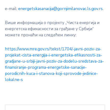
e-mail:
energetskasanacija@gornjimilanovac.ls.gov.rs
.
Више информација о пројекту „Чиста енергија и
енергетска ефикасности за грађане у Србији“
можете пронаћи на следећем линку:
https://www.mre.gov.rs/tekst/1704/-javni-poziv-za-
projekat-cista-energija-i-energetska-efikasnosti-za-
gradjane-u-srbiji-javni-poziv-za-dodelu-sredstava-za-
finansiranje-programa-energetske-sanacije-
porodicnih-kuca-i-stanova-koji-sprovode-jedinice-
lokalne-s