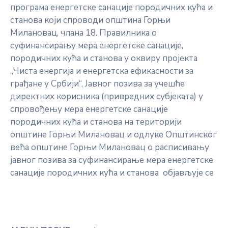
програма енергетске санације породичних кућа и
станова који спроводи општина Горњи
Милановац, члана 18. Правилника о
суфинансирању мера енергетске санације,
породичних кућа и станова у оквиру пројекта
„Чиста енергија и енергетска ефикасности за
грађане у Србији“, Јавног позива за учешће
директних корисника (привредних субјеката) у
спровођењу мера енергетске санације
породичних кућа и станова на територији
општине Горњи Милановац и одлуке Општинског
већа општине Горњи Милановац о расписивању
јавног позива за суфинансирање мера енергетске
санације породичних кућа и станова објављује се