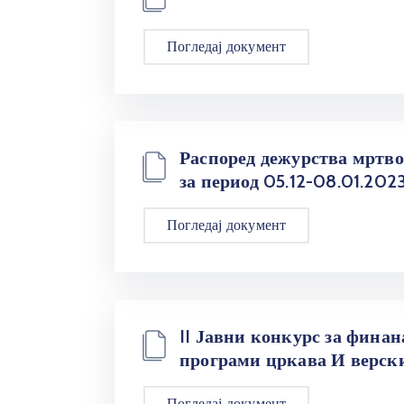
Погледај документ
Распоред дежурства мртв
за период 05.12-08.01.2023
Погледај документ
II Јавни конкурс за финан
програми цркава И верски
Погледај документ