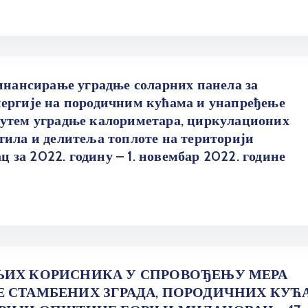
ансирање уградње соларних панела за
ергије на породичним кућама и унапређење
путем уградње калориметара, циркулационих
тила и делитеља топлоте на територији
за 2022. годину – 1. новембар 2022. године
ЊИХ КОРИСНИКА У СПРОВОЂЕЊУ МЕРА
Е СТАМБЕНИХ ЗГРАДА, ПОРОДИЧНИХ КУЋ