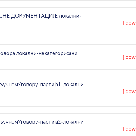
СНЕ ДОКУМЕНТАЦИЈЕ локални-
[ dow
вора локални-некатегорисани
[ dow
учномУговору-партија1-локални
[ dow
учномУговору-партија2-локални
[ dow