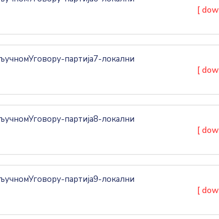
[ dow
учномУговору-партија7-локални
[ dow
учномУговору-партија8-локални
[ dow
учномУговору-партија9-локални
[ dow