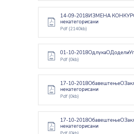
14-09-2018ИЗМЕНА КОНКУР
некатегорисани
Pdf
(2140kb)
01-10-2018ОдлукаОДоделиУго
Pdf
(0kb)
17-10-2018ОбавештењеОЗакљ
некатегорисани
Pdf
(0kb)
17-10-2018ОбавештењеОЗакљ
некатегорисани
Pdf
(0kb)