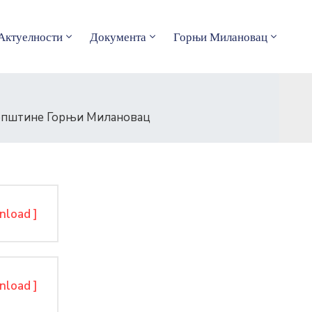
Актуелности
Документа
Горњи Милановац
и општине Горњи Милановац
nload ]
nload ]