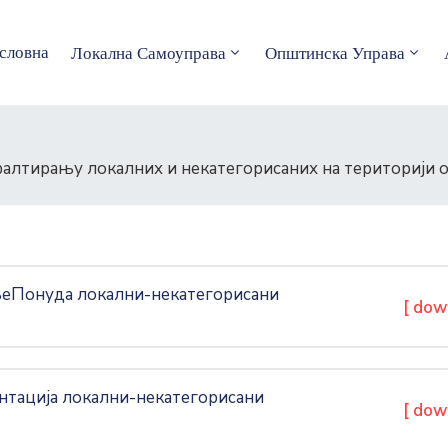
словна
Локална Самоуправа
Општинска Управа
сфалтирању локалних и некатегорисаних на териториј
Понуда локални-некатегорисани
[ dow
тација локални-некатегорисани
[ dow