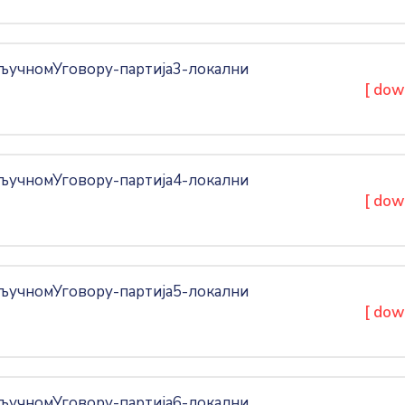
учномУговору-партија3-локални
[ dow
учномУговору-партија4-локални
[ dow
учномУговору-партија5-локални
[ dow
учномУговору-партија6-локални