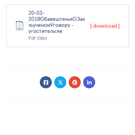
20-03-
2018ОбавештењеОЗак
љученомУговору -
[ download ]
угоститељске
Pdf
(0kb)