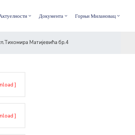
Актуелности
Документа
Горњи Милановац
ул.Тихомира Матијевића бр.4
nload ]
nload ]