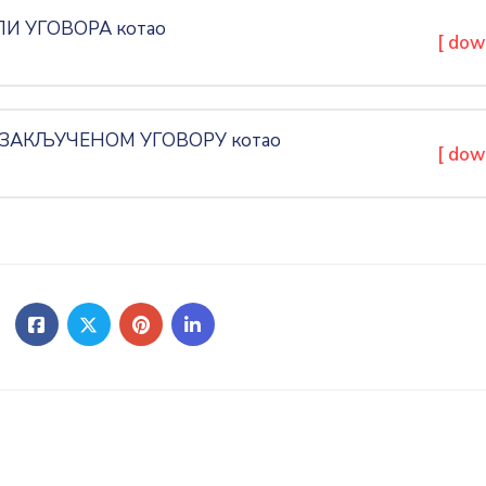
И УГОВОРА котао
[ dow
 ЗАКЉУЧЕНОМ УГОВОРУ котао
[ dow