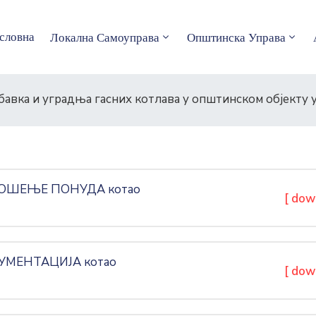
словна
Локална Самоуправа
Општинска Управа
бавка и уградња гасних котлава у општинском објекту 
НОШЕЊЕ ПОНУДА котао
[ dow
УМЕНТАЦИЈА котао
[ dow