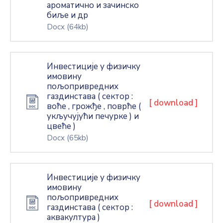
ароматично и зачинско
биље и др
Docx
(64kb)
Инвестиције у физичку
имовину
пољопривредних
газдинставa ( сектор :
[ download ]
воће , грожђе , поврће (
укључујући печурке ) и
цвеће )
Docx
(65kb)
Инвестиције у физичку
имовину
пољопривредних
[ download ]
газдинставa ( сектор :
аквакултура )