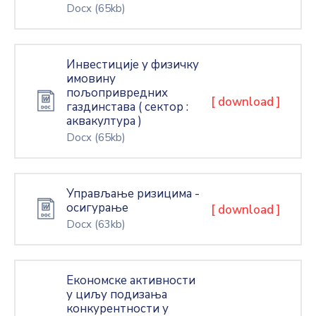
Docx
(65kb)
Инвестиције у физичку
имовину
пољопривредних
[ download ]
газдинставa ( сектор :
аквакултура )
Docx
(65kb)
Управљање ризицима -
осигурање
[ download ]
Docx
(63kb)
Економске активности
у циљу подизања
конкурентности у