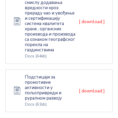
смислу додавања
вредности кроз
прераду као и увођење
и сертификацију
[ download ]
система квалитета
хране , органских
производа и производа
са ознаком географског
порекла на
газдинствима
Docx
(64kb)
Подстицаји за
промотивне
активности у
[ download ]
пољопривреди и
руралном развоју
Docx
(61kb)