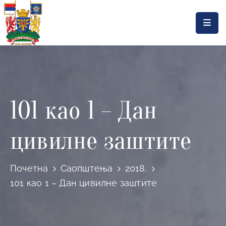
Насловна
Локална
самоуправа
101 као 1 – Дан
Општинска
управа
цивилне заштите
Актуелности
Документа
Почетна
Саопштења
2018.
Горњи
101 као 1 – Дан цивилне заштите
Милановац