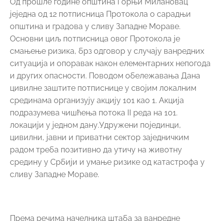
Од прошле године општина Горњи Милановац
јеједна од 12 потписница Протокола о сарадњи
општина и градова у сливу Западне Мораве.
Основни циљ потписница овог Протокола је
смањење ризика, брз одговор у случају ванредних
ситуација и опоравак након елементарних непогода
и других опасности. Поводом обележавања Дана
цивилне заштите потписнице у својим локалним
срединама организују акцију 101 као 1. Акција
подразумева чишћења потока II реда на 101.
локацији у једном дану.Удружени појединци,
цивилни, јавни и приватни сектор заједничким
радом треба позитивно да утичу на животну
средину у Србији и умање ризике од катастрофа у
сливу Западне Мораве.
Према речима начелника штаба за ванредне