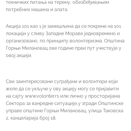
техничких питања на терену, обезбеђивањем
потребних машина и алата.
Акција 101 као 1 је замишљена да се покрене на 101
локацији у сливу Западне Мораве једновремено и
организовано, по принципу волонтеризма. Општина
Горњи Милановац ове године први пут учествује у
овој акцији.
Сви заинтересовани суграђани и волонтери који
желе да се укључе у ову акцију могу се пријавити
на сајту www.volonter.rs или лично у просторијама
Сектора за ванредне ситуације,у згради Општинске
управе општине Горњи Милановац, улица Таковска
2, канцеларија број 18.