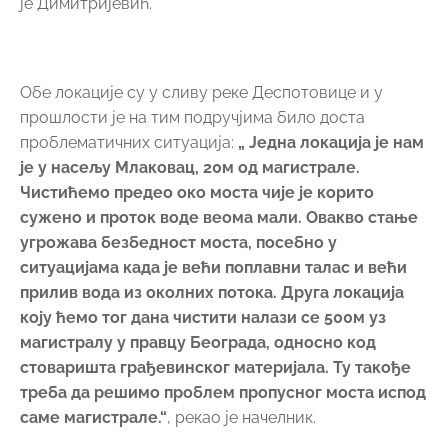
је Димитријевић.
Обе локације су у сливу реке Деспотовице и у
прошлости је на тим подручјима било доста
проблематичних ситуација:
„ Једна локација је нам
је у насељу Млаковац, 20м од магистрале.
Чистићемо предео око моста чије је корито
сужено и проток воде веома мали. Овакво стање
угрожава безбедност моста, посебно у
ситуацијама када је већи поплавни талас и већи
прилив вода из околних потока. Друга локација
коју ћемо тог дана чистити налази се 500м уз
магистралу у правцу Београда, односно код
стоваришта грађевинског материјала. Ту такође
треба да решимо проблем пропусног моста испод
саме магистрале.“
, рекао је начелник.