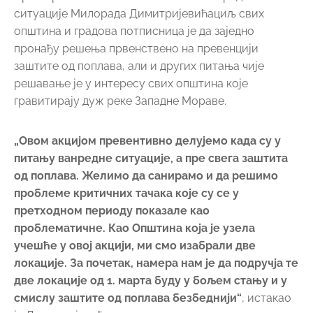
ситуације Милорада Димитријевићациљ свих
општина и градова потписница је да заједно
пронађу решења првенствено на превенцији
заштите од поплава, али и других питања чије
решавање је у интересу свих општина које
гравитирају дуж реке Западне Мораве.
„Овом акцијом превентивно делујемо када су у
питању ванредне ситуације, а пре свега заштита
од поплава. Желимо да санирамо и да решимо
проблеме критичних тачака које су се у
претходном периоду показале као
проблематичне. Као Општина која је узела
учешће у овој акцији, ми смо изабрали две
локације. За почетак, намера нам је да подручја те
две локације од 1. марта буду у бољем стању и у
смислу заштите од поплава безбеднији“
, истакао