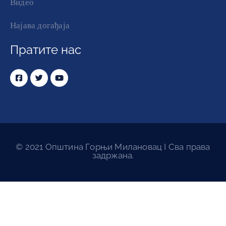
Видео
Најава догађаја
Пратите нас
© 2021 Општина Горњи Милановац I Сва права
задржана.