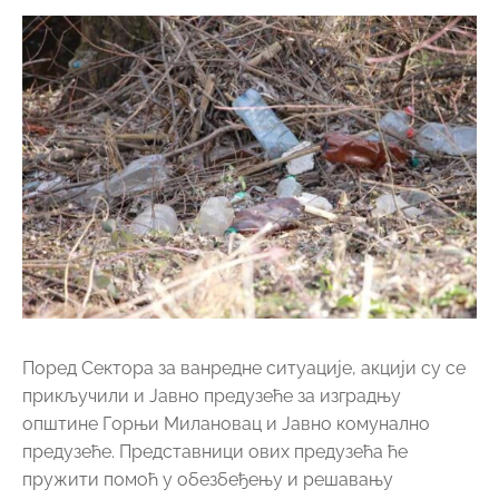
Поред Сектора за ванредне ситуације, акцији су се
прикључили и Јавно предузеће за изградњу
општине Горњи Милановац и Јавно комунално
предузеће. Представници ових предузећа ће
пружити помоћ у обезбеђењу и решавању