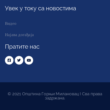
Увек у току са новостима
Видео
Најава догађаја
Пратите нас
© 2021 Општина Горњи Милановац I Сва права
задржана.