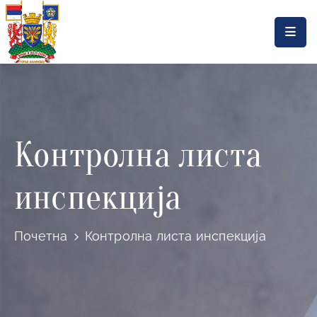
Насловна
Локална
самоуправа
Контролна листа
Општинска
управа
инспекција
Актуелности
Документа
Почетна
Контролна листа инспекција
Горњи
Милановац