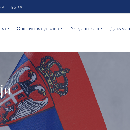
. - 15.30 ч.
ава
Општинска управа
Актуелности
Докумен
ји