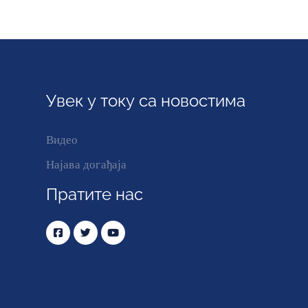
Увек у току са новостима
Видео
Најава догађаја
Пратите нас