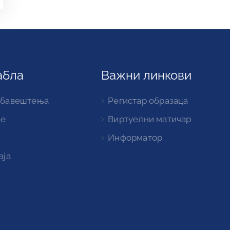
абла
Важни линкови
обавештења
Регистар образаца
ке
Виртуелни матичар
Информатор
аја