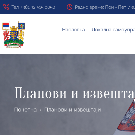
Тел: +381 32 515 0050
Радно време: Пон - Пет 7.30 ч
Насловна
Локална самоупр
Планови и извешта
Почетна
Планови и извештаји