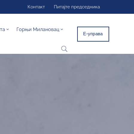
Контакт
Питајте председника
та
Горњи Милановац
Е-управа