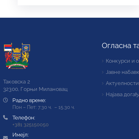
Огласна т
Конкурси и 
Јавне набав
Таковска 2
Актуелности
32300, Горњи Милановац
Најава догађ
Радно време:
Пон – Пет: 7.30 ч. – 15.30 ч.
Телефон:
+381 325150050
Имејл: