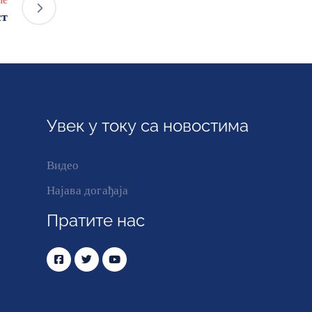
ст
Увек у току са новостима
Видео
Најава догађаја
Пратите нас