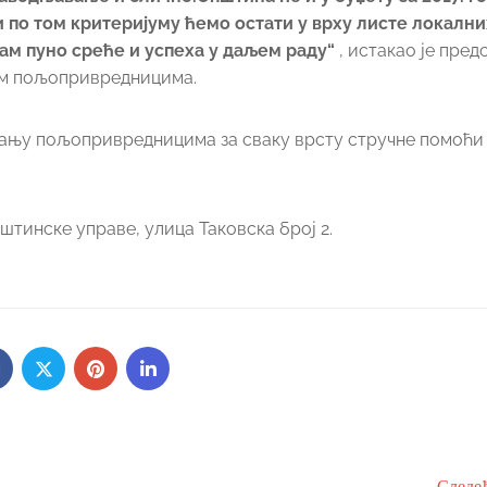
 по том критеријуму ћемо остати у врху листе локални
ам пуно среће и успеха у даљем раду“
, истакао је пред
им пољопривредницима.
гању пољопривредницима за сваку врсту стручне помоћи 
штинске управе, улица Таковска број 2.
Следе