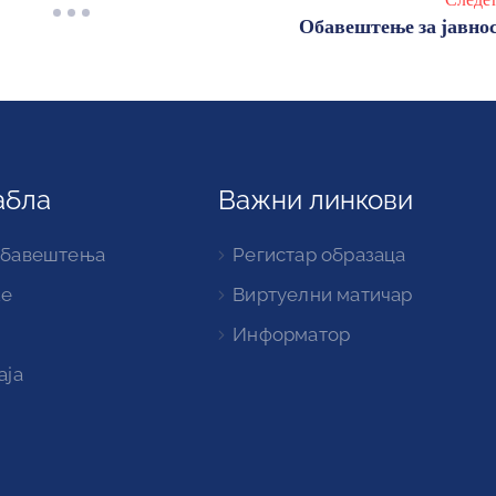
Обавештење за јавно
абла
Важни линкови
обавештења
Регистар образаца
ке
Виртуелни матичар
Информатор
аја