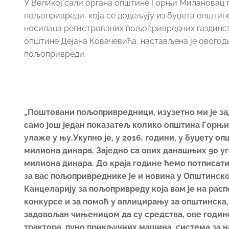
У Великој сали органа општине Горњи Милановац п
пољопривреди, која се додељују из буџета општи
носилаца регистрованих пољопривредних газдинс
општине Дејана Ковачевића, настављена је ового
пољопривреди.
„Поштовани пољопривредници, изузетно ми је зад
само још један показатељ колико општина Горњи
улаже у њу.Укупно је, у 2016. години, у буџету
милиона динара. Заједно са ових данашњих 90 угов
милиона динара. До краја године ћемо потписати
за вас пољопривреднике је и новина у Општинск
Канцеларију за пољопривреду која вам је на расп
конкурсе и за помоћ у аплицирању за општинска
задовољан чињеницом да су средства, ове годин
трактора, пуно прикључних машина, система за н