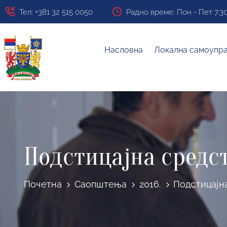
Тел: +381 32 515 0050
Радно време: Пон - Пет 7.30 ч
Насловна
Локална самоупр
Подстицајна средс
Почетна
Саопштења
2016.
Подстицајн