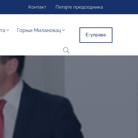
Контакт
Питајте председника
та
Горњи Милановац
Е-управа