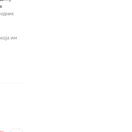
х
седник
која им
ће