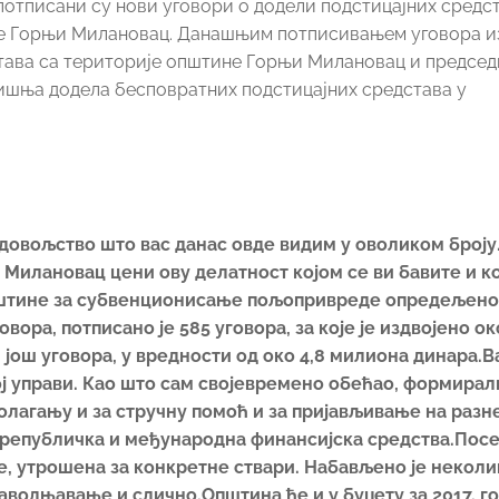
отписани су нови уговори о додели подстицајних средст
не Горњи Милановац. Данашњим потписивањем уговора и
тава са територије општине Горњи Милановац и председ
дишња додела бесповратних подстицајних средстава у
овољство што вас данас овде видим у оволиком броју. 
 Милановац цени ову делатност којом се ви бавите и к
 општине за субвенционисање пољопривреде опредељено
ора, потписано је 585 уговора, за које је издвојено ок
 још уговора, у вредности од око 4,8 милиона динара.
ој управи. Као што сам својевремено обећао, формирал
олагању и за стручну помоћ и за пријављивање на разн
,републичка и међународна финансијска средства.Пос
е, утрошена за конкретне ствари. Набављено је неколи
аводњавање и слично.Општина ће и у буџету за 2017. г