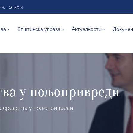
. - 15.30 ч.
ава
Општинска управа
Актуелности
Докумен
тва у пољопривреди
а средства у пољопривреди