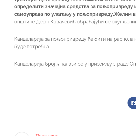
определити значајна средства за пољопривреду и
самоуправа по улагању у пољопривреду.Желим в
општине Дејан Ковачевић обраћајући се окупљен
Канцеларија за пољопривреду ће бити на распола
буде потребна.
Канцеларија број 5 налази се у приземљу зграде Оп
Претходно