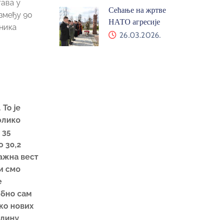
ава у
Сећање на жртве
змеђу 90
НАТО агресије
ника
26.03.2026.
То је
олико
 35
о 30,2
Важна вест
и смо
е
ебно сам
ко нових
одину