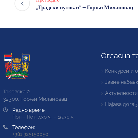
„Градски путоказ“ – Горњи Милановац
Огласна т
Конкурси и 
Јавне набав
Таковска 2
Актуелности
32300, Горњи Милановац
Најава догађ
Радно време:
Пон – Пет: 7.30 ч. – 15.30 ч.
Телефон:
+381 325150050