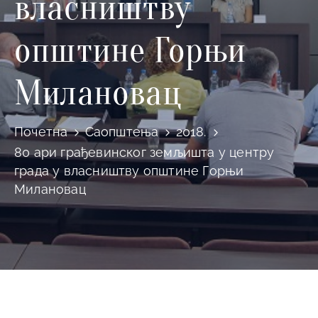
власништву
општине Горњи
Милановац
Почетна
Саопштења
2018.
80 ари грађевинског земљишта у центру
града у власништву општине Горњи
Милановац