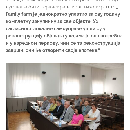
дуговања бити сервисирана и од њихове ренте:
„
Family farm је једнократно уплатио за ову годину
комплетну закупнину за све објекте. Уз
сагласност локалне самоуправе ушли су у
реконструкцију објеката у којима је она потребна
и у наредном периоду, чим се та реконструкција
заврши, они ће отворити своје апотеке.“