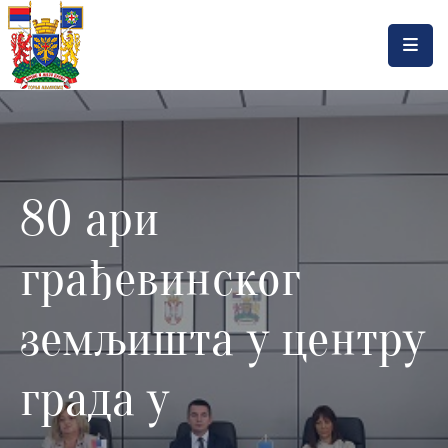
Насловна
Локална
самоуправа
80 ари
Општинска
управа
грађевинског
Актуелности
Документа
земљишта у центру
Горњи
града у
Милановац