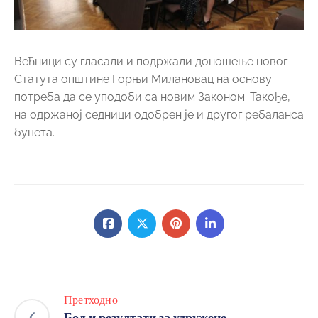
Већници су гласали и подржали доношење новог
Статута општине Горњи Милановац на основу
потреба да се уподоби са новим Законом. Такође,
на одржаној седници одобрен је и другог ребаланса
буџета.
Претходно
Бољи резултати за удружене