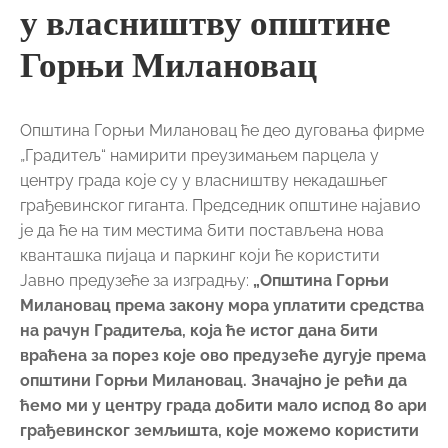
у власништву општине
Горњи Милановац
Општина Горњи Милановац ће део дуговања фирме
„Градитељ“ намирити преузимањем парцела у
центру града које су у власништву некадашњег
грађевинског гиганта. Председник општине најавио
је да ће на тим местима бити постављена нова
кванташка пијаца и паркинг који ће користити
Јавно предузеће за изградњу:
„Општина Горњи
Милановац према закону мора уплатити средства
на рачун Градитеља, која ће истог дана бити
враћена за порез које ово предузеће дугује према
општини Горњи Милановац. Значајно је рећи да
ћемо ми у центру града добити мало испод 80 ари
грађевинског земљишта, које можемо користити