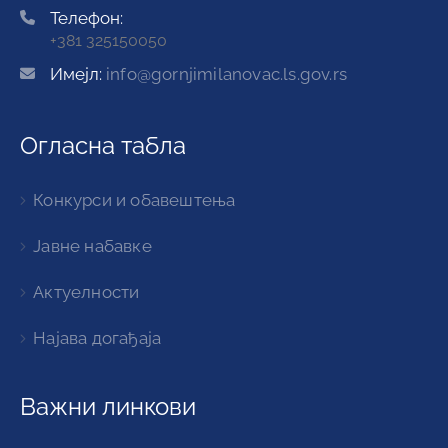
Телефон:
+381 325150050
Имејл:
info@gornjimilanovac.ls.gov.rs
Огласна табла
Конкурси и обавештења
Јавне набавке
Актуелности
Најава догађаја
Важни линкови