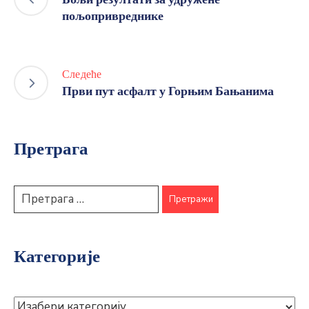
пољопривреднике
Следеће
Први пут асфалт у Горњим Бањанима
Претрага
Категорије