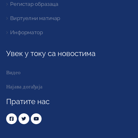
Регистар образаца
Виртуелни матичар
Информатор
Увек у току са новостима
Видео
Најава догађаја
Пратите нас