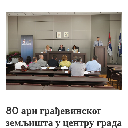
80 ари грађевинског
земљишта у центру града