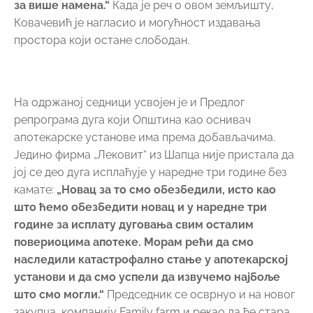
за више намена.“
Када је реч о овом земљишту,
Ковачевић је нагласио и могућност издавања
простора који остане слободан.
На одржаној седници усвојен је и Предлог
репрограма дуга који Општина као оснивач
апотекарске установе има према добављачима.
Једино фирма „Лековит“ из Шапца није пристала да
јој се део дуга исплаћује у наредне три године без
камате:
„Новац за то смо обезбедили, исто као
што ћемо обезбедити новац и у наредне три
године за исплату дуговања свим осталим
повериоцима апотеке. Морам рећи да смо
наследили катастрофално стање у апотекарској
установи и да смо успели да извучемо најбоље
што смо могли.“
Председник се осврнуо и на новог
закупца, компанију Family farm и рекао да ће стара