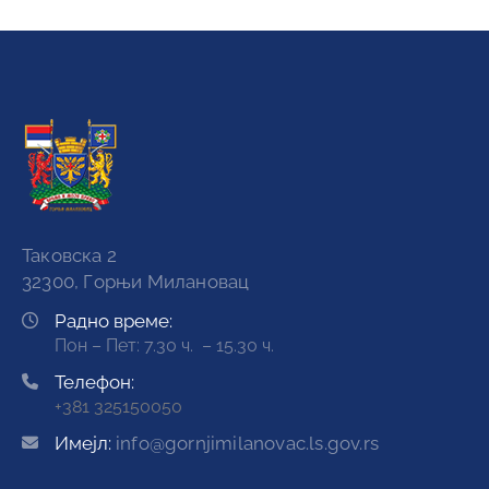
Таковска 2
32300, Горњи Милановац
Радно време:
Пон – Пет: 7.30 ч. – 15.30 ч.
Телефон:
+381 325150050
Имејл:
info@gornjimilanovac.ls.gov.rs