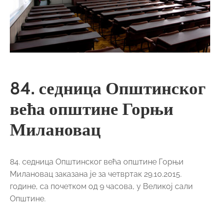
84. седница Општинског
већа општине Горњи
Милановац
84. седница Општинског већа општине Горњи
Милановац заказана је за четвртак 29.10.2015.
године, са почетком од 9 часова, у Великој сали
Општине.