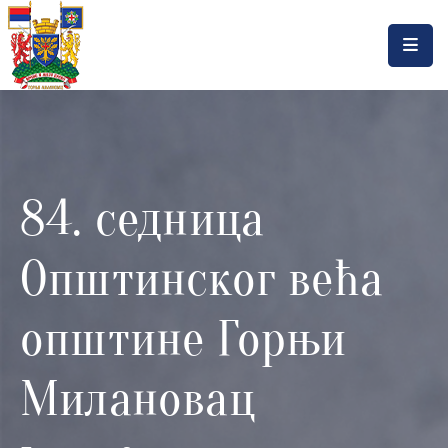
Насловна
Локална
самоуправа
84. седница
Општинска
управа
Општинског већа
Актуелности
Документа
општине Горњи
Горњи
Милановац
Милановац