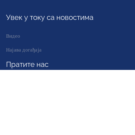
Увек у току са новостима
Видео
Најава догађаја
Пратите нас
© 2021 Општина Горњи Милановац I Сва права
задржана.