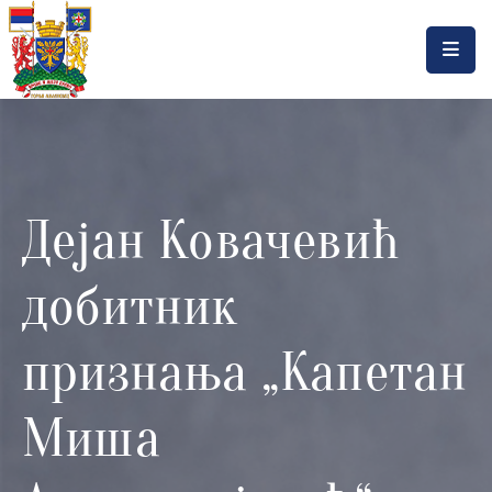
Насловна
Локална
самоуправа
Дејан Ковачевић
Општинска
управа
добитник
Актуелности
Документа
признања „Капетан
Горњи
Миша
Милановац