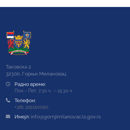
Таковска 2
32300, Горњи Милановац
Радно време:
Пон – Пет: 7.30 ч. – 15.30 ч.
Телефон:
+381 325150050
Имејл:
info@gornjimilanovac.ls.gov.rs