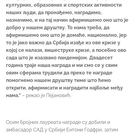
културних, образовних и спортских активности
наших људи, да пронађемо, наградимо,
назначимо, и на тај начин афирмишемо оно што је
добро у нашем друштву. То нама треба, да
афирмишемо оно што је домаће, национално, јер
то је јако важно да Србија изађе из ове кризе у
којој се налази, вишеструке кризе, а посебно ово
сада што је изазвано пандемијом. Двадесет
година траје наша награда и ми смо се у свим
овим сферама трудили да преко те награде
помогнемо нашем друштву тиме што ћемо
открити, афирмисати и наградити најбоље међу
нама.“
– рекао је Пејановић.
Осим бројних лауреата награде су добили и
амбасадор САД у Србији Ентони Годфри, затим