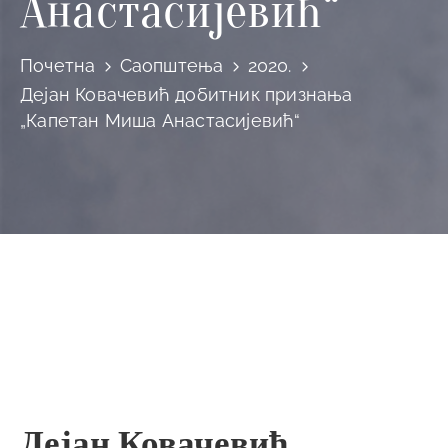
Анастасијевић“
Почетна
Саопштења
2020.
Дејан Ковачевић добитник признања
„Капетан Миша Анастасијевић“
Дејан Ковачевић