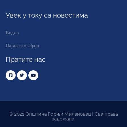
Увек у току са новостима
Видео
Најава догађаја
Пратите нас
© 2021 Општина Горњи Милановац I Сва права
задржана.