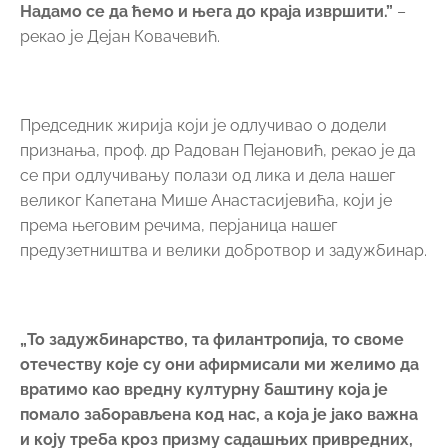
Надамо се да ћемо и њега до краја извршити.”
–
рекао је Дејан Ковачевић.
Председник жирија који је одлучивао о додели
признања, проф. др Радован Пејановић, рекао је да
се при одлучивању полази од лика и дела нашег
великог Капетана Мише Анастасијевића, који је
према његовим речима, перјаница нашег
предузетништва и велики добротвор и задужбинар.
„То задужбинарство, та филантропија, то своме
отечеству које су они афирмисали ми желимо да
вратимо као вредну културну баштину која је
помало заборављена код нас, а која је јако важна
и коју треба кроз призму садашњих привредних,