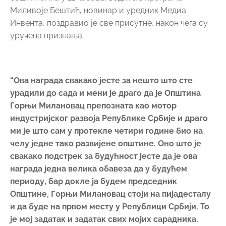
Миливоје Бештић, новинар и уредник Медиа
Инвента, поздравио је све присутне, након чега су
уручена признања.
“Ова награда свакако јесте за нешто што сте
урадили до сада и мени је драго да је Општина
Горњи Милановац препозната као мотор
индустријског развоја Републике Србије и драго
ми је што сам у протекле четири године био на
челу једне тако развијене општине. Оно што је
свакако подстрек за будућност јесте да је ова
награда једна велика обавеза да у будућем
периоду, бар докле ја будем председник
Општине, Горњи Милановац стоји на пијадесталу
и да буде на првом месту у Републици Србији. То
је мој задатак и задатак свих мојих сарадника.