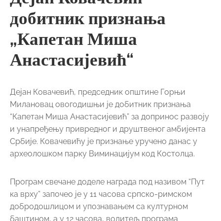
добитник признања
„Капетан Миша
Анастасијевић“
Дејан Ковачевић, председник општине Горњи
Милановац овогодишњи је добитник признања
“Капетан Миша Анастасијевић” за допринос развоју
и унапређењу привредног и друштвеног амбијента
Србије. Ковачевићу је признање уручено данас у
археолошком парку Виминацијум код Костолца.
Програм свечане доделе награда под називом “Пут
ка врху” започео је у 11 часова српско-римском
добродошлицом и упознавањем са културном
баштином, а у 12 часова, водитељ програма