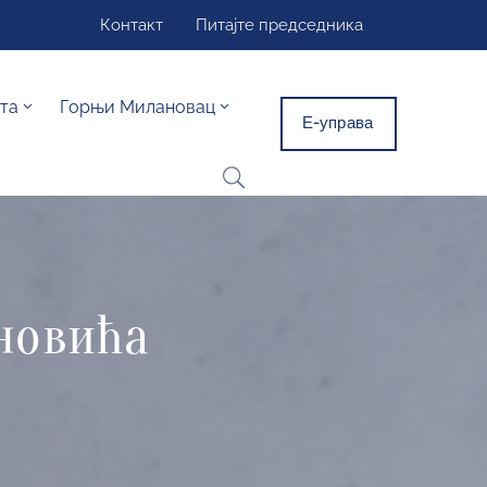
Контакт
Питајте председника
та
Горњи Милановац
Е-управа
новића