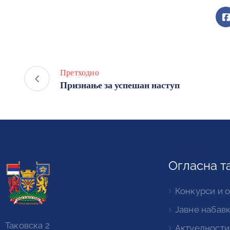
Претходно
Признање за успешан наступ
Огласна т
Конкурси и 
Јавне набав
Таковска 2
Актуелности