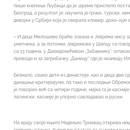
пише кнегињи Љубици да је „време приспело постар
Београд, а резултат је: научила је грчки, турски, 
девојка у Србији која је свирала клавир, дока-зује
– И деца Милошеве браће Јована и Јеврема нису зао
уметника, а за потомке Јевремове у Шапцу се говор
са 13 година, у Давидовићевом „Забавнику“, огла
преводи и за загребачку „Даницу“ где је називају 
Безмало, свако дете из династије, као и деца две 
данашње критеријуме, па тако и последњи Обренов
је говорио већ са четири године, мајка га је касни
латински, касније је упорно савладавао и руски.
На крају своје књиге Недељко Трнавац открива неш
српског устанка. Аутор констатује да су ретки књ