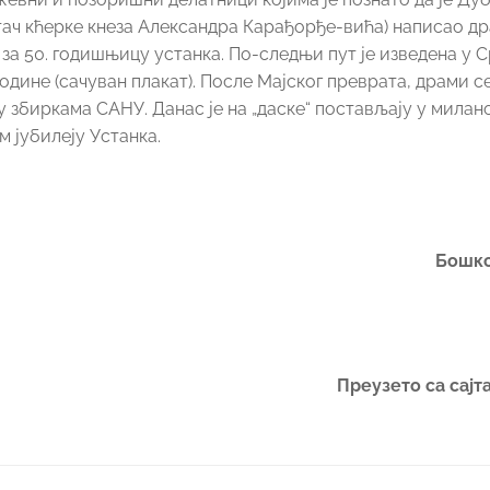
питач кћерке кнеза Александра Карађорђе-вића) написао д
 за 50. годишњицу устанка. По-следњи пут је изведена у 
одине (сачуван плакат). После Мајског преврата, драми с
о у збиркама САНУ. Данас је на „даске“ постављају у мила
 јубилеју Устанка.
Бошк
Преузето са сајт