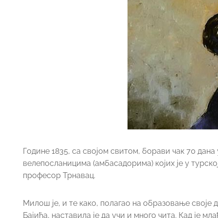
Године 1835, са својом свитом, борави чак 70 дана
велепосланицима (амбасадорима) којих је у турској
професор Трнавац.
Милош је, и те како, полагао на образовање своје д
Бајића, наставила је да учи и много чита. Кад је 