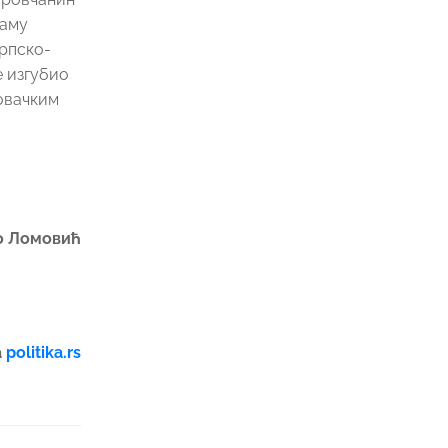
раму
Српско-
е изгубио
новачким
о Ломовић
а
politika.rs