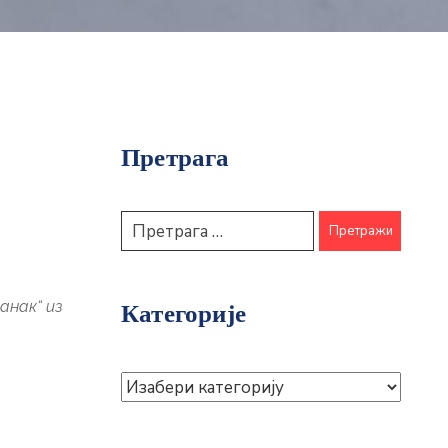
Претрага
анак“ из
Категорије