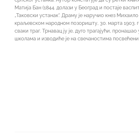
Матија Бан (1844. долази у Београд и постаје вас
„Таковски устанак“. Драму је наручио кнез Михаило
краљевском народном позоришту, 30. марта 1903. г
сваки траг. Трнавац ју је, дуго трагајући, пронаша
школама и изводиће је на свечаностима посвећеним