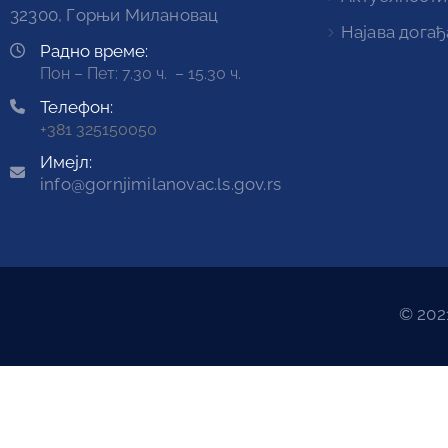
32300, Горњи Милановац
Најава догађ
Радно време:
Пон – Пет: 7.30 ч. – 15.30 ч.
Телефон:
+381 325150050
Имејл:
info@gornjimilanovac.ls.gov.rs
© 202