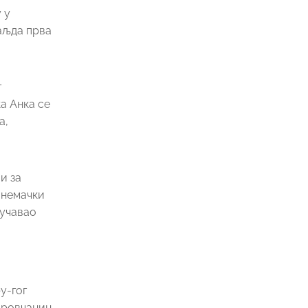
 у
ваљда прва
г
ка Анка се
а,
и за
 немачки
дучавао
у-гог
убровчанин