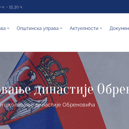
. - 15.30 ч.
ава
Општинска управа
Актуелности
Докумен
вање династије Обре
и школовање династије Обреновића