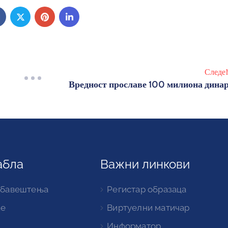
Следе
Вредност прославе 100 милиона дина
абла
Важни линкови
обавештења
Регистар образаца
ке
Виртуелни матичар
Информатор