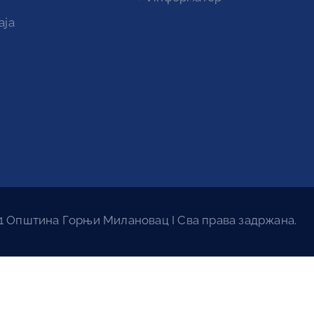
аја
1 Општина Горњи Милановац I Сва права задржана.