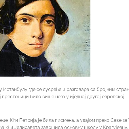
 у Истанбулу где се сусреће и разговара са бројним стра
 престоници било више него у иједној другој европској –
еце. Кћи Петрија је била писмена, а удајом преко Саве за
млађа кћи Јелисавета завршила основну школу у Крагујевц