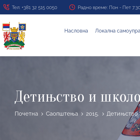
Тел: +381 32 515 0050
Радно време: Пон - Пет 7.30 ч
Насловна
Локална самоупр
Детињство и школо
Почетна
Саопштења
2015.
Детињство 