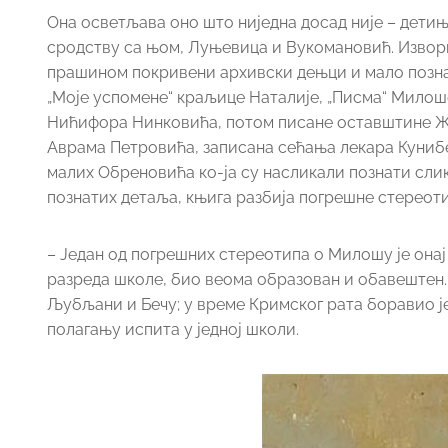
Она осветљава оно што ниједна досад није – детињ
сродству са њом, Луњевица и Вукомановић. Извори
прашином покривени архивски дењци и мало позна
„Моје успомене“ краљице Наталије, „Писма“ Милош
Нићифора Нинковића, потом писане оставштине Жуј
Аврама Петровића, записана сећања лекара Кунибе
малих Обреновића ко-ја су насликали познати слик
познатих детаља, књига разбија погрешне стереоти
– Један од погрешних стереотипа о Милошу је онај 
разреда школе, био веома образован и обавештен. У
Љубљани и Бечу; у време Кримског рата боравио је
полагању испита у једној школи.