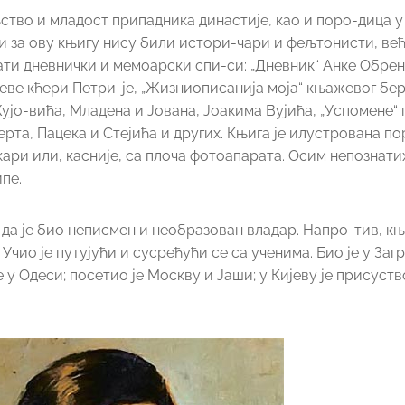
ство и младост припадника династије, као и поро-дица у
 за ову књигу нису били истори-чари и фељтонисти, ве
ти дневнички и мемоарски спи-си: „Дневник“ Анке Обрен
еве кћери Петри-је, „Жизниописанија моја“ књажевог бе
о-вића, Младена и Јована, Јоакима Вујића, „Успомене“
рта, Пацека и Стејића и других. Књига је илустрована п
ари или, касније, са плоча фотоапарата. Осим непознати
пе.
да је био неписмен и необразован владар. Напро-тив, кња
чио је путујући и сусрећући се са ученима. Био је у Загр
 у Одеси; посетио је Москву и Јаши; у Кијеву је присуст