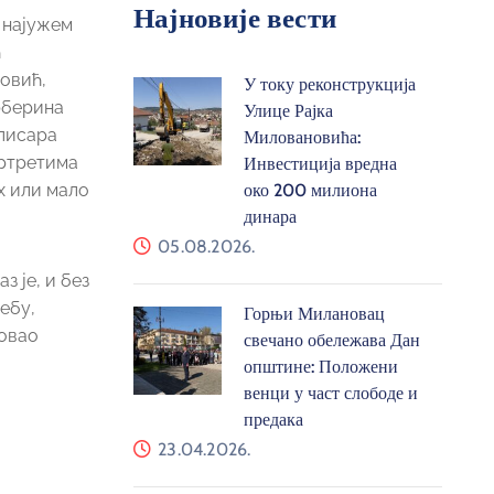
Најновије вести
 најужем
ћ
овић,
У току реконструкција
рберина
Улице Рајка
 писара
Миловановића:
ортретима
Инвестиција вредна
х или мало
око 200 милиона
динара
05.08.2026.
з је, и без
ебу,
Горњи Милановац
вовао
свечано обележава Дан
општине: Положени
венци у част слободе и
предака
23.04.2026.