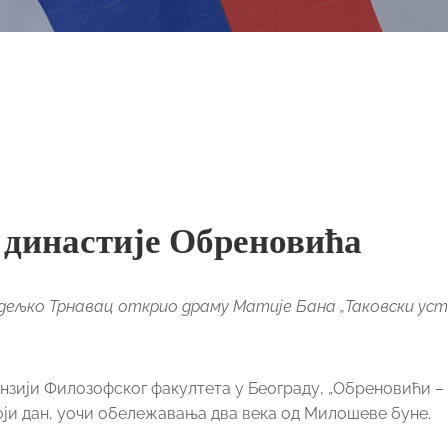
династије Обреновића
љко Трнавац открио драму Матије Бана „Таковски уст
нзији Филозофског факултета у Београду, „Обреновићи –
оји дан, уочи обележавања два века од Милошеве буне.