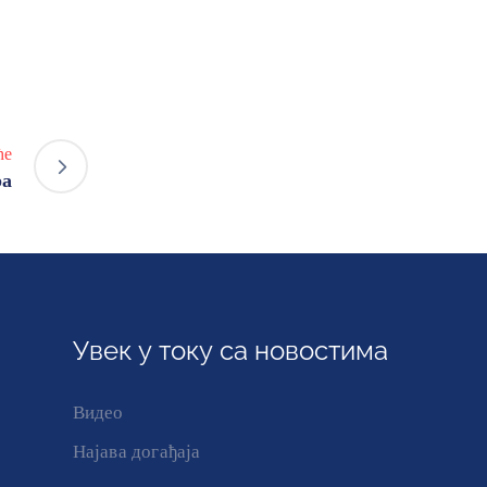
ће
ра
Увек у току са новостима
Видео
Најава догађаја