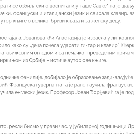
ати се озбиљ-ски о воспитанију наше Савке“, па је шаљу
немачки, француски и италијански језик и свирала клавир, 
 аутор књиге о великој бризи књаза и за женску децу.
стајала. Јованова кћи Анастазија је израсла у ли-ковно
ило како су „деца почела ударати ги-тар и клавир“. Кћер
сила књижевним огледом и са немачког преведеним причам
Илиркињом из Србије – истиче аутор ове књиге.
сродничке фамилије, добијало је образовање зади-вљујуће 
ић. Француска гувернанта га је рано научила француски,
је учила енглески језик. Професор Јован Ђорђевић га је по
то, рекли бисмо у прави час, у јубиларној годишњици Др
ижевни и позоришни делатници којима је познато да је Д