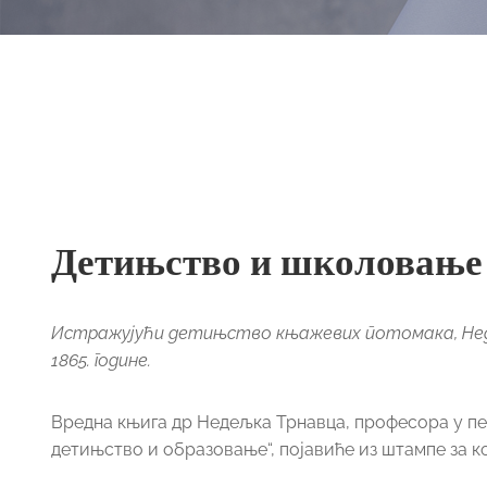
Детињство и школовање 
Истражујући детињство књажевих потомака, Неде
1865. године.
Вредна књига др Недељка Трнавца, професора у пе
детињство и образовање“, појавиће из штампе за к