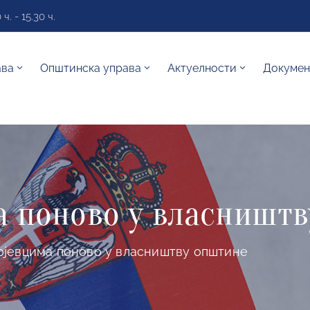
. - 15.30 ч.
ава
Општинска управа
Актуелности
Докумен
а поново у власништ
ојевцима поново у власништву општине