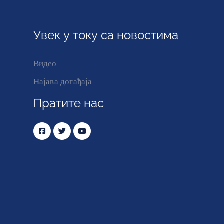
Увек у току са новостима
Видео
Најава догађаја
Пратите нас