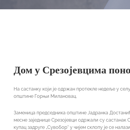
Дом у Срезојевцима пон
На састанку који је одржан протекле недеље у сел
општине Горњи Милановац.
Заменица председника општине Јадранка Достанић
месне заједнице Срезојевци одржали су састанак С
купац задруге „Сувобор“ у чијем склопу је се нала