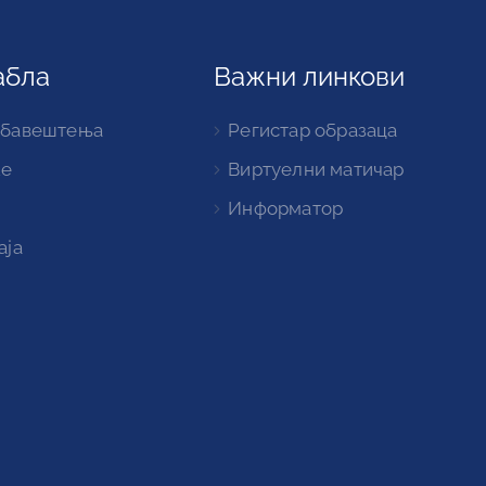
абла
Важни линкови
обавештења
Регистар образаца
ке
Виртуелни матичар
Информатор
аја