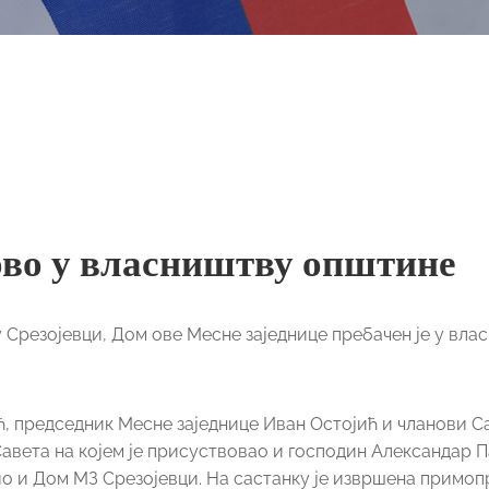
ово у власништву општине
у Срезојевци, Дом ове Месне заједнице пребачен је у вл
, председник Месне заједнице Иван Остојић и чланови С
авета на којем је присуствовао и господин Александар 
зио и Дом МЗ Срезојевци. На састанку је извршена примоп