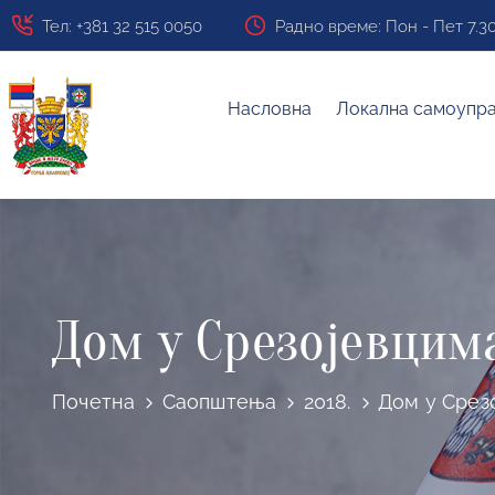
Тел: +381 32 515 0050
Радно време: Пон - Пет 7.30 ч
Насловна
Локална самоупр
Дом у Срезојевцим
Почетна
Саопштења
2018.
Дом у Срез