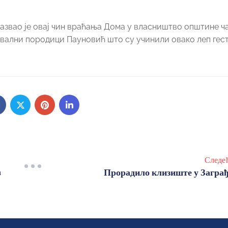
назвао је овај чин враћања Дома у власништво општине ч
вални породици Пауновић што су учинили овако леп гест
Следе
а
Прорадило клизиште у Загра