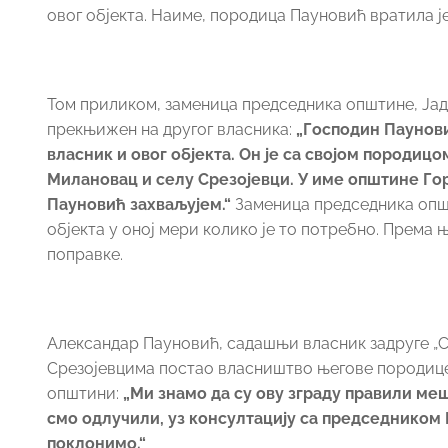
овог објекта. Наиме, породица Пауновић вратила 
Том приликом, заменица председника општине, Јадр
прекњижен на другог власника:
„Господин Паунови
власник и овог објекта. Он је са својом породи
Милановац и селу Срезојевци. У име општине Го
Пауновић захваљујем.“
Заменица председника општ
објекта у оној мери колико је то потребно. Према 
поправке.
Александар Пауновић, садашњи власник задруге „Су
Срезојевцима постао власништво његове породице,
општини:
„Ми знамо да су ову зграду правили ме
смо одлучили, уз консултацију са председником 
поклонимо.“