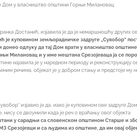
је Дом у власништво општини Горњи Милановац.
анка Достанић, изјавила је да је немаршношћу других о
ћ је куповином земљорадничке задруге „Сувобор“ пос
цом донео одлуку да тај Дом врати у власништво општин
рњи Милановац и у име мештана Срезојеваца ја се пор
ине најавила је у наредном периоду и реконструкцију о
њеним речима, објекат је у добром стању и предстоје му 
вобор“ изјавио је да, иако је куповином ове задруге Дом
 нису се двоумили када је реч о враћању овог објекта
штани у сарадњи са словенском општином Старше и збо
МЗ Срезојевци и са људима из општине, да им овај обје