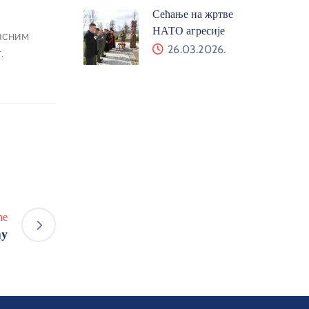
Сећање на жртве
НАТО агресије
асним
26.03.2026.
.
ће
ђу