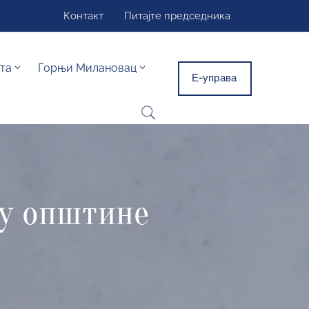
Контакт
Питајте председника
та
Горњи Милановац
Е-управа
ву општине