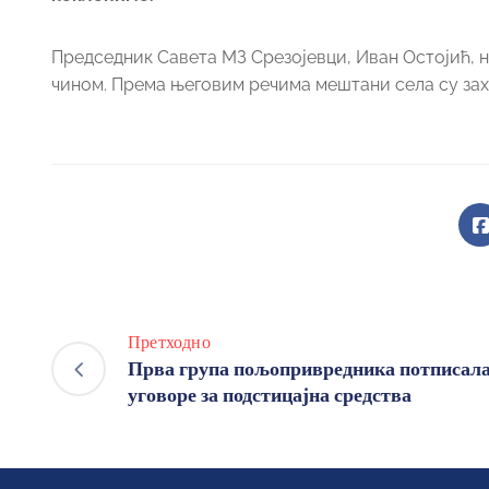
Председник Савета МЗ Срезојевци, Иван Остојић, 
чином. Према његовим речима мештани села су зах
Претходно
Прва група пољопривредника потписал
уговоре за подстицајна средства