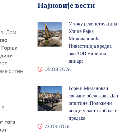
Најновије вести
У току реконструкција
Улице Рајка
вај Дом
Миловановића:
тао
Инвестиција вредна
е Горњи
око 200 милиона
одици
динара
вог
05.08.2026.
неке ситне
Горњи Милановац
свечано обележава Дан
општине: Положени
 у
венци у част слободе и
предака
г тога
23.04.2026.
кат