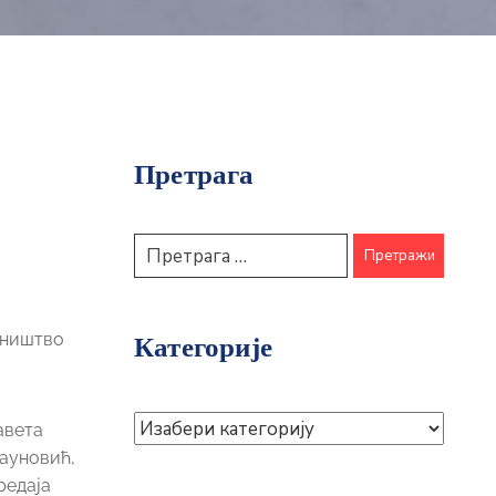
Претрага
асништво
Категорије
авета
Пауновић,
редаја