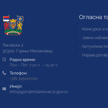
Огласна т
Конкурси и 
Јавне набав
Таковска 2
Актуелности
32300, Горњи Милановац
Најава догађ
Радно време:
Пон – Пет: 7.30 ч. – 15.30 ч.
Телефон:
+381 325150050
Имејл:
info@gornjimilanovac.ls.gov.rs