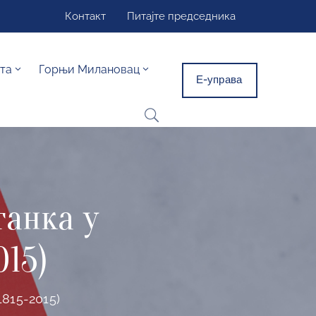
Контакт
Питајте председника
та
Горњи Милановац
Е-управа
танка у
015)
815-2015)