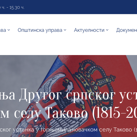
. - 15.30 ч.
ава
Општинска управа
Актуелности
Докумен
ња Другог српског ус
 селу Таково (1815-2
ског устанка у горњомилановачком селу Таково (1