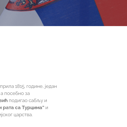
прила 1815. године, један
, а посебно за
вић
подигао сабљу и
ам рата са Турцима“
и
јског царства.