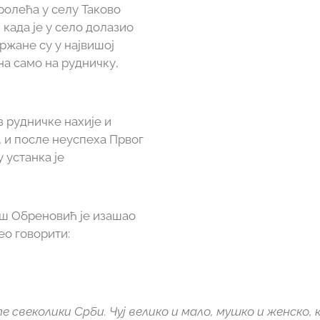
ролећа у селу Таково
када је у село долазио
ржане су у највишој
ена само на рудничку,
з рудничке нахије и
, и после неуспеха Првог
у устанка је
ош Обреновић је изашао
ео говорити:
е свеколики Срби. Чуј велико и мало, мушко и женско, 