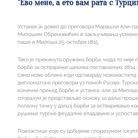
"Ево мене, а ето вам рата с Турци
Устанак је довео до преговора Марашли Али-п
Милошем Обреновићем и закључивања усменог
паше и Милоша 25. октобра 1815.
Тако је прекинута оружана борба, мада то није
борбе за остварење циљева постављених 1804. и
само нове облике који одговарају новонасталој 
дипломатски преговори уз помоћ Русије. Турска
коначни прекид борбе и устанка, али за Милош
споразум је представљао основу за даље прош
полазну тачку у даљој борби за остваривање к
рушење турске феудалне владавине и успостав
Повластице које су добијене споразумом (скуп