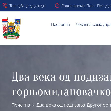
Тел: +381 32 515 0050
Радно време: Пон - Пет 7.30 ч
Насловна
Локална самоупр
Два века од подиза
горњомилановачком
Почетна
Два века од подизања Другог срп