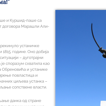
ма!"
аше и Куршид-паше са
 договора Марашли Али-
 прекинуло устаничке
 1815. године. Оно добија
ситуацији – дуготрајни
 је споразум схватила као
а Обреновића и устанике
ирење повластица и
оначних циљева устанка –
љање сопствене власти.
љање данка од стране