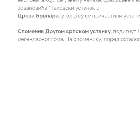
експоната који се у њему налазе, средишње мес
Јовановића “ Таковски устанак „;
Црква брвнара
, у којој су се причестили устани
;
Споменик Другом српском устанку
, подигнут 
легендарног грма. На споменику, поред осталог