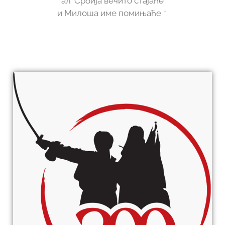
ал’ Србија вечито стајаће
и Милоша име помињаће “