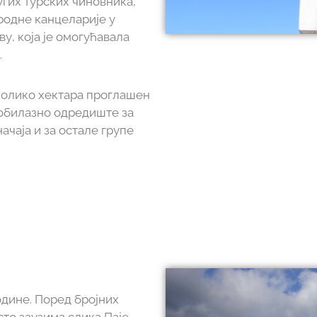
угих турских чиновника,
родне канцеларије у
у, која је омогућавала
.
еколико хектара проглашен
аобилазно одредиште за
ачаја и за остале групе
године. Поред бројних