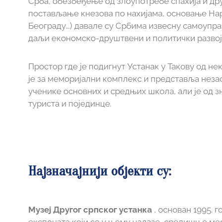
Срба, обезбеђење од злоупотребе спахија и др
постављање кнезова по нахијама, основање На
Београду…) давале су Србима извесну самоуправ
даљи економско-друштвени и политички развој
Простор где је подигнут Устанак у Такову од н
је за меморијални комплекс и представља нез
ученике основних и средњих школа, али је од зн
туриста и појединце.
Најзначајнији објекти су:
Музеј Другог српског устанка
, основан 1995. 