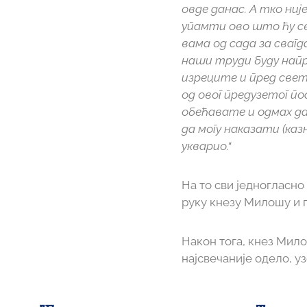
овде данас. А тко није
упамти ово што ћу св
вама од сада за свагд
наши труди буду напре
изреците и пред све
од овог предузетог по
обећавате и одмах да
да могу наказати (каз
укварио.“
На то сви једногласно
руку кнезу Милошу и 
Након тога, кнез Милош
најсвечаније одело, у