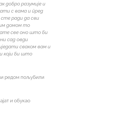
вак добро разумије и
ати с вама и пред
о сте ради да сви
ијим домом то
мате све оно што би
ени сад овди
виједати сваком вам и
ли који би што
 сви редом пољубили
ајат и обукао