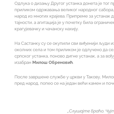
Одлука о дизању Другог устанка донета је тог п
приликом одржавања великог народног сабора, 
народ из многих крајева. Припреме за устанак д
тајности, а агитација је у почетку била огранич
крагујевачку и чачанску нахију.
На Састанку су се окупили сви виђенији људи и
околних села и том приликом је одлучено да се
српског устанка, поново дигне устанак, а за вођ
изабран
Милош Обреновић
.
После завршене службе у цркви у Такову, Мил
пред народ, попео се на један већи камен и поч
„Слушајте браћо. Чујт