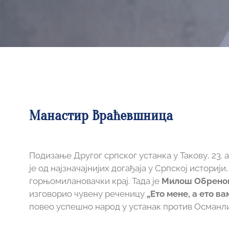
Манастир Враћевшница
Подизање Другог српског устанка у Такову, 23. а
је од најзначајнијих догађаја у Српској историји
горњомилановачки крај. Тада је
Милош Обрено
изговорио чувену реченицу
„Ето мене, а ето в
повео успешно народ у устанак против Османли