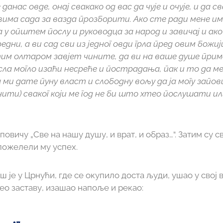
 данас овде, онај свакако од вас да чује и очује, и да с
има сада за вазда прозборити. Ако сте ради мене им
а у општем послу и руководца за народ и завичај и ак
дни, а ви сад сви из једног овди грла пред овим бож
тим олтаром завјет чините, да ви на ваше душе при
сла могло изаћи несреће и пострадања, пак и то да м
 ми дате пуну власт и слободну вољу да ја могу запо
нити) сваког који ме год не би што хтео послушати и
 повичу „Све на нашу душу, и врат, и образ…“. Затим су
пожелели му успех.
 је у Црнући, где се окупило доста људи, ушао у свој в
зео заставу, изашао напоље и рекао: