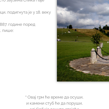
то заузима слика Паје
ци, подигнута је у 18. веку
1887. године поред
, пише:
“ Овај грм ће време да осуши,
и камени стуб ће да поруши,