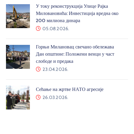
У току реконструкција Улице Рајка
Миловановића: Инвестиција вредна око
200 милиона динара
05.08.2026.
Горњи Милановац свечано обележава
Дан општине: Положени венци у част
слободе и предака
23.04.2026.
Сећање на жртве НАТО агресије
26.03.2026.