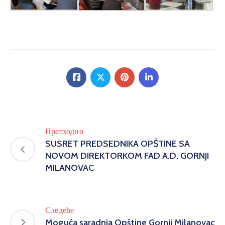
Претходно
SUSRET PREDSEDNIKA OPŠTINE SA
NOVOM DIREKTORKOM FAD A.D. GORNJI
MILANOVAC
Следеће
Moguća saradnja Opštine Gornji Milanovac