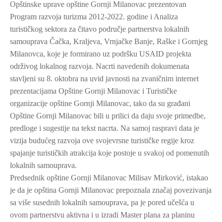
Opštinske uprave opštine Gornji Milanovac prezentovan
Program razvoja turizma 2012-2022. godine i Analiza
turističkog sektora za čitavo područje partnerstva lokalnih
samouprava Čačka, Kraljeva, Vrnjačke Banje, Raške i Gornjeg
Milanovca, koje je formirano uz podršku USAID projekta
održivog lokalnog razvoja. Nacrti navedenih dokumenata
stavljeni su 8. oktobra na uvid javnosti na zvaničnim internet
prezentacijama Opštine Gornji Milanovac i Turističke
organizacije opštine Gornji Milanovac, tako da su građani
Opštine Gornji Milanovac bili u prilici da daju svoje primedbe,
predloge i sugestije na tekst nacrta. Na samoj raspravi data je
vizija budućeg razvoja ove svojevrsne turističke regije kroz
spajanje turističkih atrakcija koje postoje u svakoj od pomenutih
lokalnih samouprava.
Predsednik opštine Gornji Milanovac Milisav Mirković, istakao
je da je opština Gornji Milanovac prepoznala značaj povezivanja
sa više susednih lokalnih samouprava, pa je pored učešća u
ovom partnerstvu aktivna i u izradi Master plana za planinu