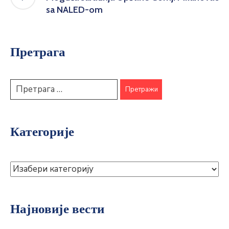
sa NALED-om
Претрага
Категорије
Најновије вести