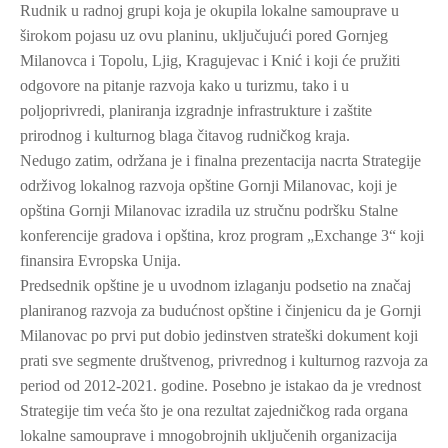
Rudnik u radnoj grupi koja je okupila lokalne samouprave u
širokom pojasu uz ovu planinu, uključujući pored Gornjeg
Milanovca i Topolu, Ljig, Kragujevac i Knić i koji će pružiti
odgovore na pitanje razvoja kako u turizmu, tako i u
poljoprivredi, planiranja izgradnje infrastrukture i zaštite
prirodnog i kulturnog blaga čitavog rudničkog kraja.
Nedugo zatim, održana je i finalna prezentacija nacrta Strategije
održivog lokalnog razvoja opštine Gornji Milanovac, koji je
opština Gornji Milanovac izradila uz stručnu podršku Stalne
konferencije gradova i opština, kroz program „Exchange 3“ koji
finansira Evropska Unija.
Predsednik opštine je u uvodnom izlaganju podsetio na značaj
planiranog razvoja za budućnost opštine i činjenicu da je Gornji
Milanovac po prvi put dobio jedinstven strateški dokument koji
prati sve segmente društvenog, privrednog i kulturnog razvoja za
period od 2012-2021. godine. Posebno je istakao da je vrednost
Strategije tim veća što je ona rezultat zajedničkog rada organa
lokalne samouprave i mnogobrojnih uključenih organizacija