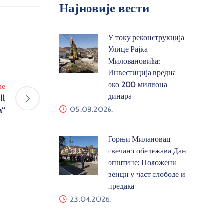
Најновије вести
У току реконструкција
Улице Рајка
Миловановића:
Инвестиција вредна
око 200 милиона
ће
динара
ll
a“
05.08.2026.
Горњи Милановац
свечано обележава Дан
општине: Положени
венци у част слободе и
предака
23.04.2026.