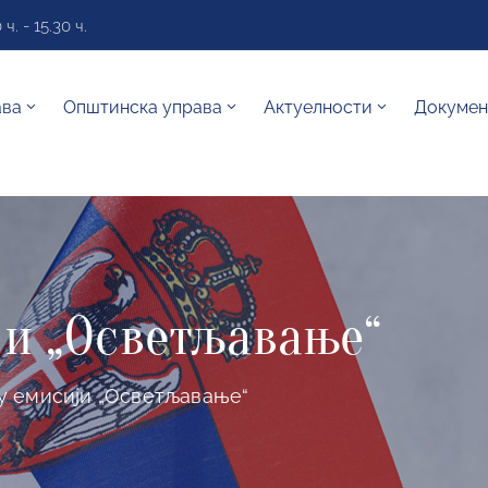
. - 15.30 ч.
ава
Општинска управа
Актуелности
Докумен
ји „Осветљавање“
у емисији „Осветљавање“