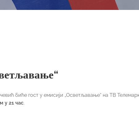
светљавање“
евић биће гост у емисији „Осветљавање“ на ТВ Телемарк
м у 21 час
.