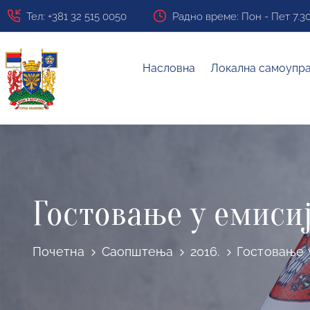
Тел: +381 32 515 0050
Радно време: Пон - Пет 7.30 ч
Насловна
Локална самоупр
Гостовање у емиси
Почетна
Саопштења
2016.
Гостовање 