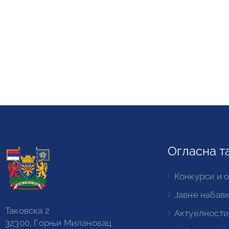
Огласна т
Конкурси и 
Јавне набав
Таковска 2
Актуелности
32300, Горњи Милановац