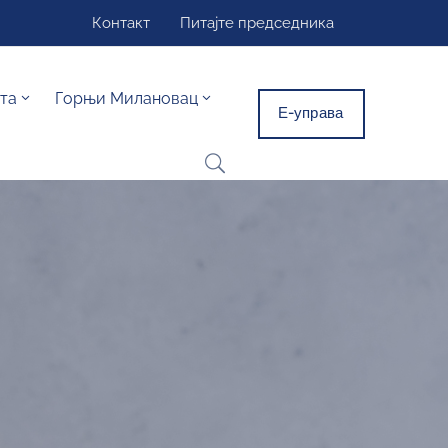
Контакт
Питајте председника
та
Горњи Милановац
Е-управа