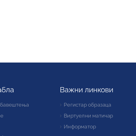
абла
Важни линкови
обавештења
Регистар образаца
ке
Виртуелни матичар
Информатор