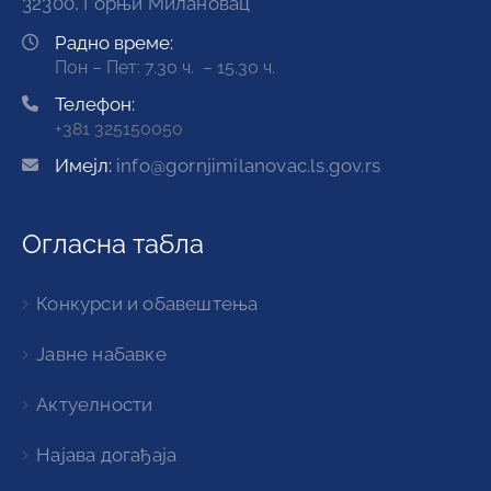
32300, Горњи Милановац
Радно време:
Пон – Пет: 7.30 ч. – 15.30 ч.
Телефон:
+381 325150050
Имејл:
info@gornjimilanovac.ls.gov.rs
Огласна табла
Конкурси и обавештења
Јавне набавке
Актуелности
Најава догађаја