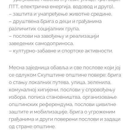
ПТТ, електрична енергија, водовод и друго),
– заштита и унапређење животне средине,
– друштвена брига о деци и грађанима
различитих социјалних група,
– послови на завођењу и реализацији
заведених самодоприноса,
– културно-забавне и спортске активности.
Месна заједница обавља и све послове који јој
се одлуком Скупштине општине повере: брига
о стању локалних путева, улица, зеленила,
комуналној хигијени, послови у спровођењу
избора, пописа становништва, организовање
општинских референдума, послови цивилне
заштите и мобилизације, брига о угроженим
грађанима и други поверени послови и задаци
од стране општине.