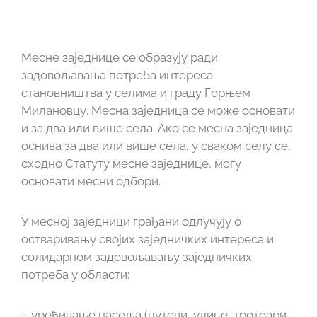
Месне заједнице се образују ради
задовољавања потреба интереса
становништва у селима и граду Горњем
Милановцу. Месна заједница се може основати
и за два или више села. Ако се месна заједница
оснива за два или више села, у сваком селу се,
сходно Статуту месне заједнице, могу
основати месни одбори.
У месној заједници грађани одлучују о
остваривању својих заједничких интереса и
солидарном задовољавању заједничких
потреба у области:
– уређивање насеља (путеви, улице, тротоари,