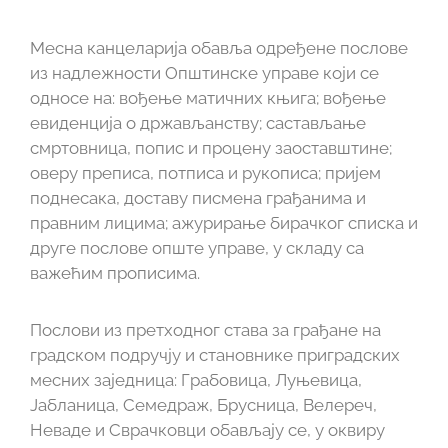
Месна канцеларија обавља одређене послове
из надлежности Општинске управе који се
односе на: вођење матичних књига; вођење
евиденција о држављанству; састављање
смртовница, попис и процену заоставштине;
оверу преписа, потписа и рукописа; пријем
поднесака, доставу писмена грађанима и
правним лицима; ажурирање бирачког списка и
друге послове опште управе, у складу са
важећим прописима.
Послови из претходног става за грађане на
градском подручју и становнике приградских
месних заједница: Грабовица, Луњевица,
Јабланица, Семедраж, Брусница, Велереч,
Неваде и Сврачковци обављају се, у оквиру