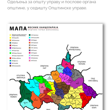
Одељења за општу управу и послове органа
општине, у седишту Општинске управе.