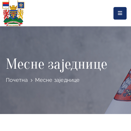
Насловна
Локална
самоуправа
Месне заједнице
Општинска
управа
Актуелности
Почетна
Месне заједнице
Документа
Горњи
Милановац