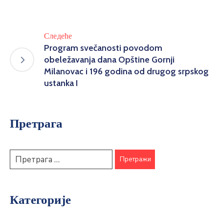
Следеће
Program svečanosti povodom
obeležavanja dana Opštine Gornji
Milanovac i 196 godina od drugog srpskog
ustanka I
Претрага
Категорије