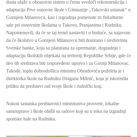
dosta ulaže u obrazovni sistem o čemu svedoči rekonstrukcija i
adaptacija Prve osnovne škole i Gimnazije „Takovski ustanak“ u
Gornjem Milanovcu, kao i izgradnja pomenute tri fiskulturne
sale pri osnovnim školama u Takovu, Pranjanima i Rudniku.
Napomenuvši, da će se taj trend nastaviti i u buduće, sa najavom
da će školstvo u Gornjem Milanovcu biti donirano i sredstvima
Svetske banke, koja su planirana za opremanje, dogradnju i
adaptaciju školskih objekata na teritoriji Republike Srbije, gde će
deo tih sredstava biti raspoređeno upravo i za Gornji Milanovac.
Takođe, toplu dobrodošlicu ministru Obradoviću poželela je i
direktorka škole na Rudniku Dragana Miletić, koja je iskoristila
priliku da predstavi rad svoje škole i rudnički kraj.
Nakon sastanka predstavnici ministrastva prosvete, lokalne
samouprave i škole obišli su radove koji su u toku na izgradnji
sportske hale na Rudniku.