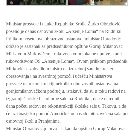
Ministar prosvete i nauke Republike Srbije Žarko Obradović
posetio je danas osnovnu školu „Arsenije Loma“ na Rudniku.
Prilikom posete ove obrazovne ustanove, ministar Obradović
održao je sastanak sa predsednikom opštine Gornji Milanovac
Milisavom Mirkovićem i rukovodstvom lokalne uprave, kao i
rukovodstvom OŠ „Arsenije Loma“. Ovom prilikom predsednik
Mirković se zahvalio ministru na izuzetnoj saradnji u sferi
obrazovanja i na svesrdnoj pomoći i učešću Ministarstva
prosvete na rekonstrukciji nekoliko obrazovnih ustanova na
gornjomilanovačkom području, istakavši da su u toku radovi na
izgradnji školske fiskulturne sale na Rudniku, da će narednih
dana početi radovi na rekonstrukciji školske sale u Takovu, a da
će uz finasijsku pomoć Američke ambasade biti završena sala pri
osnovnoj školi u Pranjanima.
Ministar Obradović je prvo istakao da opština Gornji Milanovac