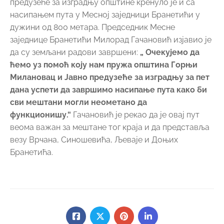
предузеће за изградњу општине кренуло је и са
насипањем пута у Месној заједници Бранетићи у
дужини од 800 метара. Председник Месне
заједнице Бранетићи Милорад Гачановић изјавио је
да су земљани радови завршени:
„ Очекујемо да
ћемо уз помоћ коју нам пружа општина Горњи
Милановац и Јавно предузеће за изградњу за пет
дана успети да завршимо насипање пута како би
сви мештани могли неометано да
функционишу.“
Гачановић је рекао да је овај пут
веома важан за мештане тог краја и да представља
везу Врчана, Синошевића, Љеваје и Доњих
Бранетића.