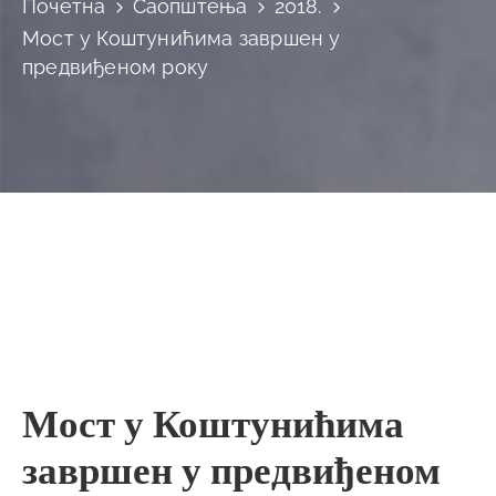
Почетна
Саопштења
2018.
Мост у Коштунићима завршен у
предвиђеном року
Мост у Коштунићима
завршен у предвиђеном