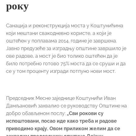
року
Санација и реконструкција моста у Коштунићима
који мештани свакодневно користе, а који је
оштећен у поплавама 2014. године је завршена.
Јавно предузеће за изградњу општине завршило је
ове радове, а мост је био толико оштећен да је
било потребно готово 75% моста да се сруши и да
се у том проценту изгради потпуно нови мост.
Председник Месне заједнице Коштунићи Иван
Дамљановић захвалио се руководству Општине на
добро обављеном послу:
„Сви рокови су
испоштовани, посао иде како треба и радове
приводимо крају. Овом приликом желим да се