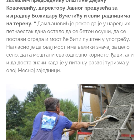
захвалим председнику општине Дејану
Ковачевићу, директору Јавног предузећа за
изградњу Божидару Вучетићу и свим радницима
на терену. “
Дамљановић је рекао да је у наредних
петнаестак дана остало да се бетон осуши, да се
постави ограда и мост ће бити пуштен у употребу.
Нагласио је да овај мост има велики значај за цело
село, да га мештани свакодневно користе, ђаци, али
и да доста значи када је у питању развој туризма у
овој Месној заједници.