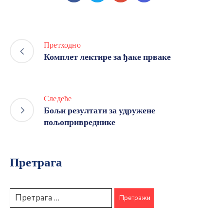
Претходно
Комплет лектире за ђаке прваке
Следеће
Бољи резултати за удружене
пољопривреднике
Претрага