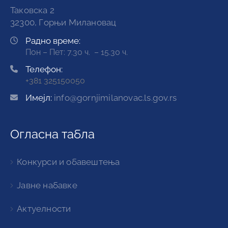
Таковска 2
32300, Горњи Милановац
Радно време:
Пон – Пет: 7.30 ч. – 15.30 ч.
Телефон:
+381 325150050
Имејл:
info@gornjimilanovac.ls.gov.rs
Огласна табла
Конкурси и обавештења
Јавне набавке
Актуелности