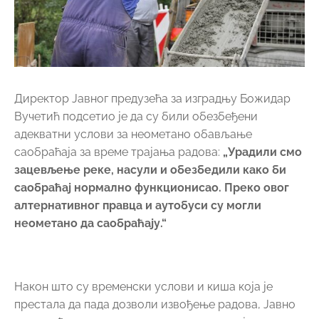
Директор Јавног предузећа за изградњу Божидар
Вучетић подсетио је да су били обезбеђени
адекватни услови за неометано обављање
саобраћаја за време трајања радова:
„Урадили смо
зацевљење реке, насули и обезбедили како би
саобраћај нормално функционисао. Преко овог
алтернативног правца и аутобуси су могли
неометано да саобраћају.“
Након што су временски услови и киша која је
престала да пада дозволи извођење радова, Јавно