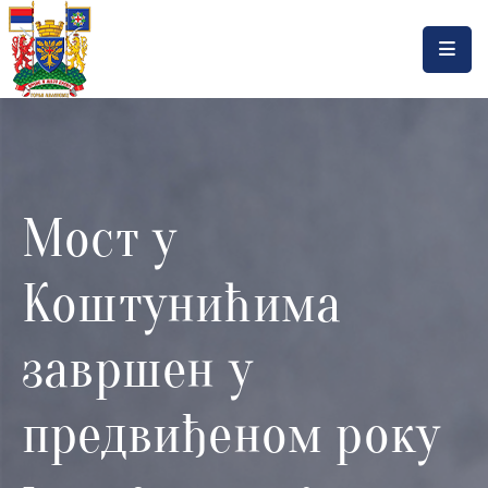
Насловна
Локална
самоуправа
Мост у
Општинска
управа
Коштунићима
Актуелности
Документа
завршен у
Горњи
предвиђеном року
Милановац