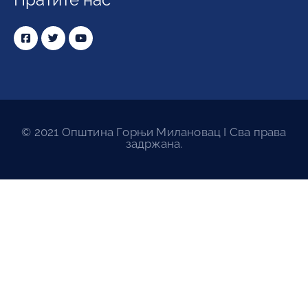
© 2021 Општина Горњи Милановац I Сва права
задржана.