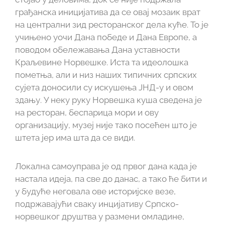
грађанска иницијатива да се овај мозаик врат
на централни зид ресторанског дела куће. То је
учињено уочи Дана победе и Дана Европе, а
поводом обележавања Дана уставности
Краљевине Норвешке. Иста та идеолошка
пометња, али и низ наших типичних српских
сујета доносили су искушења ЈНД-у и овом
здању. У неку руку Норвешка куша сведена је
на ресторан, беспарица мори и ову
организацију, музеј није тако посећен што је
штета јер има шта да се види.
Локална самоуправа је од првог дана када је
настала идеја, па све до данас, а тако ће бити и
у будуће неговала ове историјске везе,
подржавајући сваку инцијативу Српско-
норвешког друштва у размени омладине,