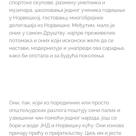
спортске скупове, размену уметника и
музичара, школовања једног ученика годишње
у Норвешкој, гостовању многобројних
делегација из Норвешке.
Међутим, мало је
оних у самом Друштву, најпре преживелих
потомака и оних који исконски желе да се
настави, модернизује и унапреди ова сарадња,
како би опстала и за будућа поколења.
Они, пак, који из породичних или просто
општељудских разлога поштују сени палих и
узвишени чин помоћи једног народа, још се
боре и воде ЈНД и Норвешку кућу. Они изнова
причају прићу о пријатељству. Циљ им и јесте