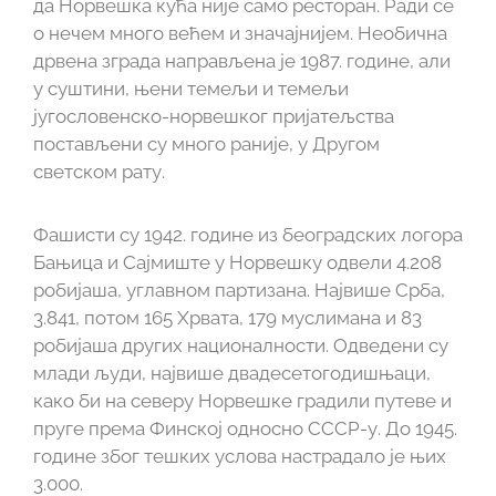
да Норвешка кућа није само ресторан. Ради се
о нечем много већем и значајнијем. Необична
дрвена зграда направљена је 1987. године, али
у суштини, њени темељи и темељи
југословенско-норвешког пријатељства
постављени су много раније, у Другом
светском рату.
Фашисти су 1942. године из београдских логора
Бањица и Сајмиште у Норвешку одвели 4.208
робијаша, углавном партизана. Највише Срба,
3.841, потом 165 Хрвата, 179 муслимана и 83
робијаша других националности. Одведени су
млади људи, највише двадесетогодишњаци,
како би на северу Норвешке градили путеве и
пруге према Финској односно СССР-у. До 1945.
године због тешких услова настрадало је њих
3.000.