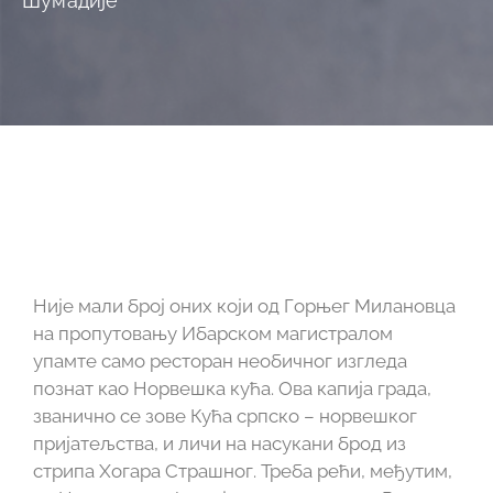
Шумадије
Није мали број оних који од Горњег Милановца
на пропутовању Ибарском магистралом
упамте само ресторан необичног изгледа
познат као Норвешка кућа. Ова капија града,
званично се зове Кућа српско – норвешког
пријатељства, и личи на насукани брод из
стрипа Хогара Страшног. Треба рећи, међутим,