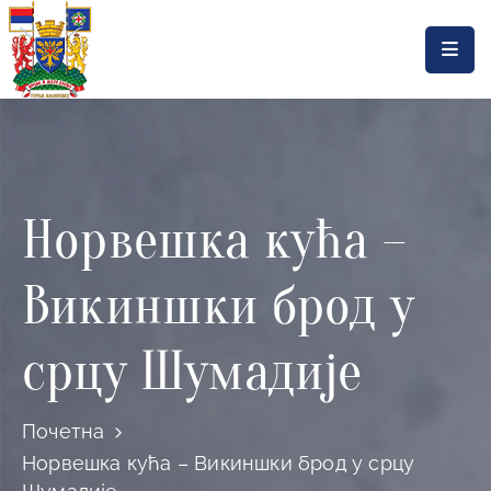
Насловна
Локална
самоуправа
Норвешка кућа –
Општинска
управа
Викиншки брод у
Актуелности
Документа
срцу Шумадије
Горњи
Милановац
Почетна
Норвешка кућа – Викиншки брод у срцу