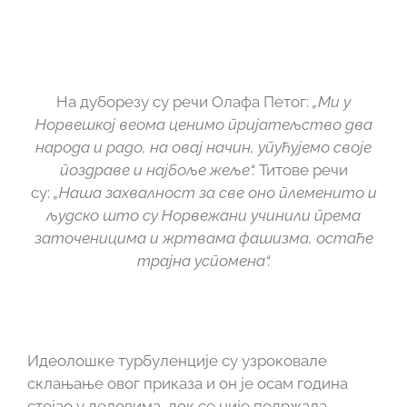
На дуборезу су речи Олафа Петог:
„Ми у
Норвешкој веома ценимо пријатељство два
народа и радо, на овај начин, упућујемо своје
поздраве и најбоље жеље“.
Титове речи
су:
„Наша захвалност за све оно племенито и
људско што су Норвежани учинили према
заточеницима и жртвама фашизма, остаће
трајна успомена“.
Идеолошке турбуленције су узроковале
склањање овог приказа и он је осам година
стојао у деловима, док се није подржала