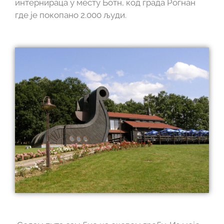
интернираца у месту Ботн, код града Рогнан
где је покопано 2.000 људи.