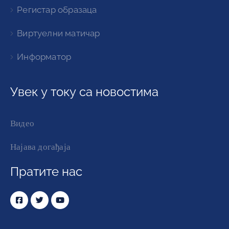
Регистар образаца
Виртуелни матичар
Информатор
Увек у току са новостима
Видео
Најава догађаја
Пратите нас