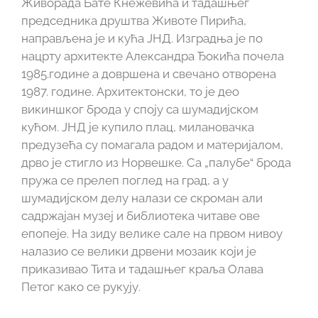
Живорада Бате Кнежевића и тадашњег
председника друштва Животе Пирића,
направљена је и кућа ЈНД. Изградња је по
нацрту архитекте Александра Ђокића почела
1985.године а довршена и свечано отворена
1987. године. Архитектонски, то је део
викиншког брода у споју са шумадијском
кућом. ЈНД је купило плац, милановачка
предузећа су помагала радом и материјалом,
дрво је стигло из Норвешке. Са „палубе“ брода
пружа се прелеп поглед на град, а у
шумадијском делу налази се скроман али
садржајан музеј и библиотека читаве ове
епопеје. На зиду велике сале на првом нивоу
налазио се велики дрвени мозаик који је
приказивао Тита и тадашњег краља Олава
Петог како се рукују.