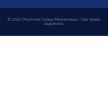
© 2021 Општина Горњи Милановац I Сва права
задржана.