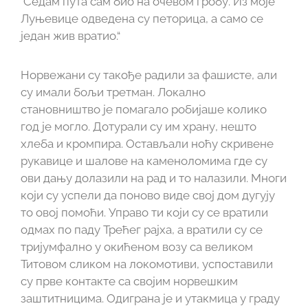
Седам пута сам био на очевом гробу. Из моје
Луњевице одведена су петорица, а само се
један жив вратио.“
Норвежани су такође радили за фашисте, али
су имали бољи третман. Локално
становништво је помагало робијаше колико
год је могло. Дотурали су им храну, нешто
хлеба и кромпира. Остављали ноћу скривене
рукавице и шалове на каменоломима где су
ови дању долазили на рад и то налазили. Многи
који су успели да поново виде свој дом дугују
то овој помоћи. Управо ти који су се вратили
одмах по паду Трећег рајха, а вратили су се
тријумфално у окићеном возу са великом
Титовом сликом на локомотиви, успоставили
су прве контакте са својим норвешким
заштитницима. Одиграна је и утакмица у граду