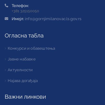
Телефон:
+381 325150050
Имејл:
info@gornjimilanovac.ls.gov.rs
Огласна табла
Конкурси и обавештења
Јавне набавке
Актуелности
Најава догађаја
Важни линкови