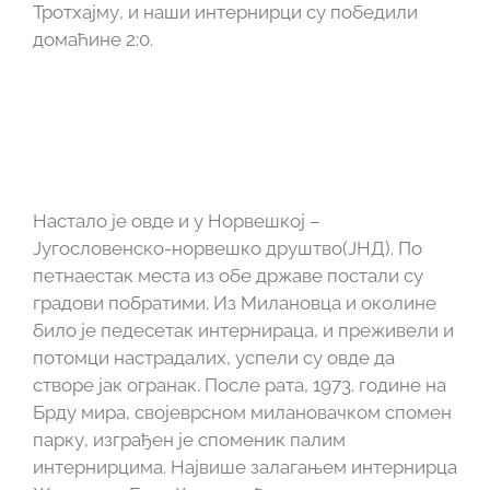
Тротхајму, и наши интернирци су победили
домаћине 2:0.
Настало је овде и у Норвешкој –
Југословенско-норвешко друштво(ЈНД). По
петнаестак места из обе државе постали су
градови побратими. Из Милановца и околине
било је педесетак интернираца, и преживели и
потомци настрадалих, успели су овде да
створе јак огранак. После рата, 1973. године на
Брду мира, својеврсном милановачком спомен
парку, изграђен је споменик палим
интернирцима. Највише залагањем интернирца