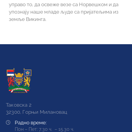
управо то, да освеже везе са Норвешком и да
упознају наше младе људе са пријатељима из
земље Викинга.
Таковска 2
32300, Горњи Милановац
Радно време:
Пон – Пет: 7.30 ч. – 15.30 ч.