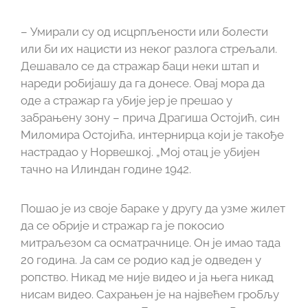
– Умирали су од исцрпљености или болести
или би их нацисти из неког разлога стрељали.
Дешавало се да стражар баци неки штап и
нареди робијашу да га донесе. Овај мора да
оде а стражар га убије јер је прешао у
забрањену зону – прича Драгиша Остојић, син
Миломира Остојића, интернирца који је такође
настрадао у Норвешкој. „Мој отац је убијен
тачно на Илиндан године 1942.
Пошао је из своје бараке у другу да узме жилет
да се обрије и стражар га је покосио
митраљезом са осматрачнице. Он је имао тада
20 година.
Ја сам се родио кад је одведен у
ропство. Никад ме није видео и ја њега никад
нисам видео.
Сахрањен је на највећем гробљу