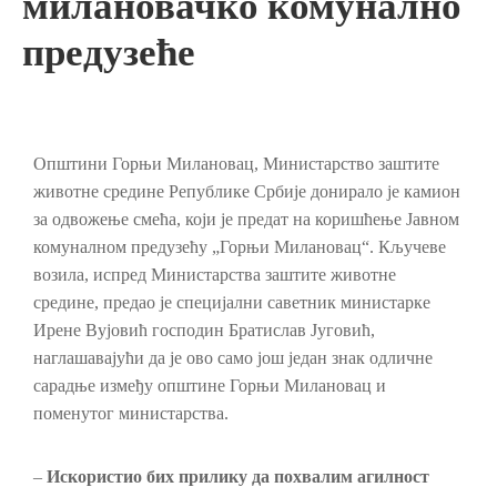
милановачко комунално
предузеће
Општини Горњи Милановац, Министарство заштите
животне средине Републике Србије донирало је камион
за одвожење смећа, који је предат на коришћење Јавном
комуналном предузећу „Горњи Милановац“. Кључеве
возила, испред Министарства заштите животне
средине, предао је специјални саветник министарке
Ирене Вујовић господин Братислав Југовић,
наглашавајући да је ово само још један знак одличне
сарадње између општине Горњи Милановац и
поменутог министарства.
–
Искористио бих прилику да похвалим агилност