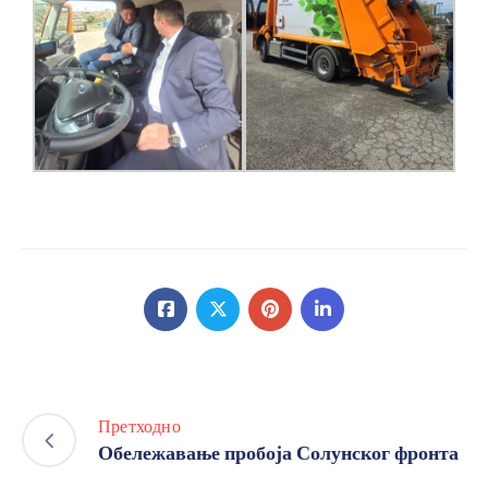
Претходно
Обележавање пробоја Солунског фронта