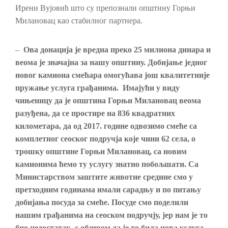
Ирени Вујовић што су препознали општину Горњи
Милановац као стабилног партнера.
–
Ова донација је вредна преко 25 милиона динара и
веома је значајна за нашу општину. Добијање једног
новог камиона смећара омогућава још квалитетније
пружање услуга грађанима. Имајући у виду
чињеницу да је општина Горњи Милановац веома
разуђена, да се простире на 836 квадратних
километара, да од 2017. године одвозимо смеће са
комплетног сеоског подручја које чини 62 села, о
трошку општине Горњи Милановац, са новим
камионима
ћемо ту услугу знатно
побољшати. Са
Министарством заштите животне средине
смо у
претходним годинама имали сарадњу и по питању
добијања посуда за смеће. Посуде смо поделили
нашим грађанима на сеоском подручју, јер нам је то
био недостатак, с обзиром да је то била нова услуга