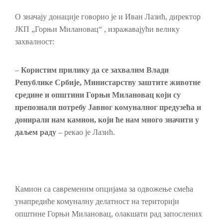
О значају донације говорио је и Иван Лазић, директор
ЈКП „Горњи Милановац“ , изражавајући велику
захвалност:
–
Користим прилику да се захвалим Влади
Републике Србије, Министарству заштите животне
средине и општини Горњи Милановац који су
препознали потребу Јавног комуналног предузећа и
донирали нам камион, који ће нам много значити у
даљем раду
– рекао је Лазић.
Камион са савременим опцијама за одвожење смећа
унапредиће комуналну делатност на територији
општине Горњи Милановац, олакшати рад запослених