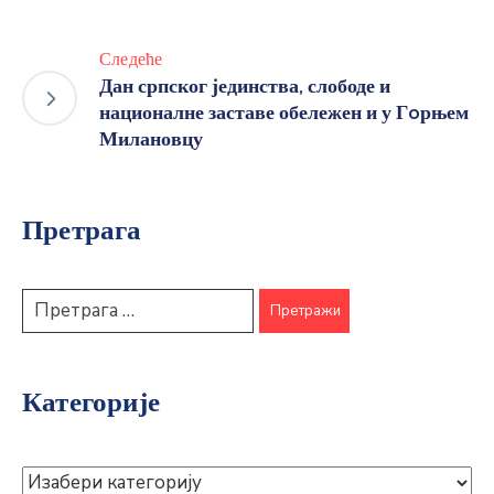
Следеће
Дан српског јединства, слободе и
националне заставе обележен и у Гoрњем
Милановцу
Претрага
Категорије