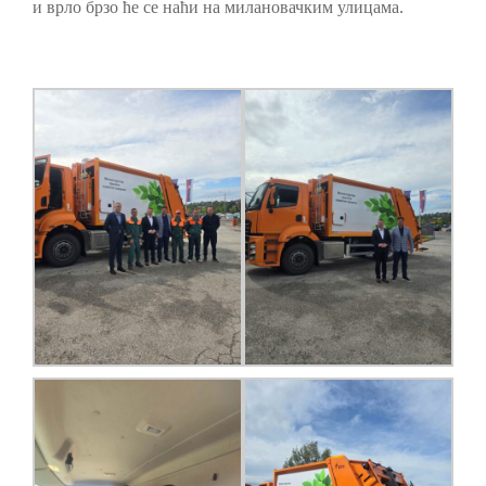
и врло брзо ће се наћи на милановачким улицама.