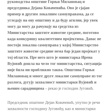
руководства општине Горњи Милановац и
председника Дејана Ковачевића. Ово је сјајан
пример и другим локалним самоуправама, да се
угледају на ову општину и да буду агилни, јер увек
могу да могу да рачунају на средства из
Министарства заштите животне средине, поготово
када конкуришу квалитетним пројектима. Данас не
постоји локална самоуправа у којој Министарство
заштите животне средине нема бар један пројекат у
тој области. Пре него што је министарка Ирена
Вујовић дошла на чело тог министарства
,
ситуација
није била ни приближно таква. Општина Горњи
Милановац и многе друге локалне самоуправе из тог
разлога, дугују захвалност министарки Вујовић и
њеним сарадницима
– рекао је господин Југовић.
Председник општине Дејан Ковачевић, упутио је речи
захвалности господину Југовићу, као и министарки