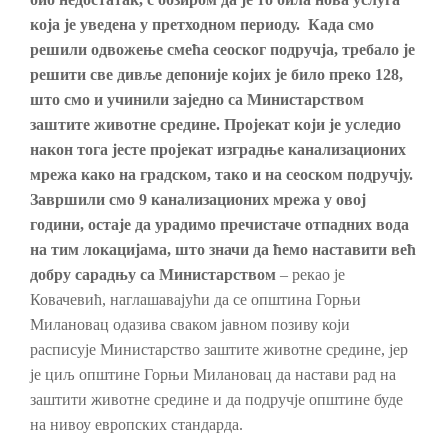
која је уведена
у
претходном периоду. Када смо
решили одвожење смећа сеоског подручја, требало је
решити све дивље депоније којих је било преко 128,
што смо и учинили заједно са Министарством
заштите животне средине. Пројекат који је уследио
након тога јесте пројекат изградње канализационих
мрежа како на градском, тако и на сеоском подручју.
Завршили смо 9 канализационих мрежа у овој
години, остаје да урадимо пречистаче отпадних вода
на тим локацијама, што значи да ћемо наставити већ
добру сарадњу са Министарством
– рекао је
Ковачевић, наглашавајући да се општина Горњи
Милановац одазива сваком јавном позиву који
расписује Министарство заштите животне средине, јер
је циљ општине Горњи Милановац да настави рад на
заштити животне средине и да подручје општине буде
на нивоу европских стандарда.