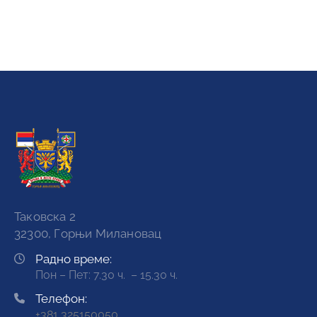
Таковска 2
32300, Горњи Милановац
Радно време:
Пон – Пет: 7.30 ч. – 15.30 ч.
Телефон:
+381 325150050