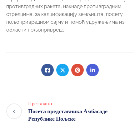
противградних ракета, накнаде противградним
стрелцима, за калцификацију земљишта, посету
пољопривредном сајму и помоћ удружењима из
области пољопривреде.
Претходно
Посета представника Амбасаде
Републике Пољске