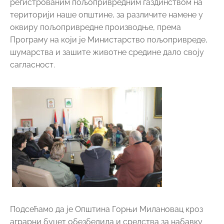
регистрованим пољопривредним газдинством на
територији наше општине, за различите намене у
оквиру пољопривредне производње, према
Програму на који је Министарство пољопривреде,
шумарства и зашите животне средине дало своју
сагласност.
Подсећамо да је Општина Горњи Милановац кроз
аграрни буџет обезбедила и средства за набавку