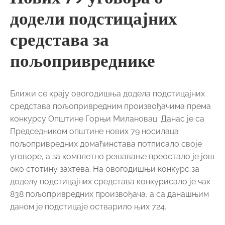
додели подстицајних
средстава за
пољопривреднике
Ближи се крају овогодишња додела подстицајних
средстава пољопривредним произвођачима према
конкурсу Општине Горњи Милановац. Данас је са
Председником општине нових 79 носилаца
пољопривредних домаћинстава потписало своје
уговоре, а за комплетно решавање преостало је још
око стотину захтева. На овогодишњи конкурс за
доделу подстицајних средстава конкурисало је чак
838 пољопривредних произвођача, а са данашњим
даном је подстицаје остварило њих 724.