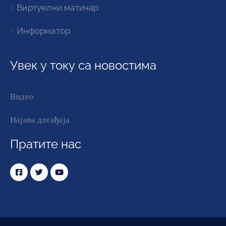
Виртуелни матичар
Информатор
Увек у току са новостима
Видео
Најава догађаја
Пратите нас