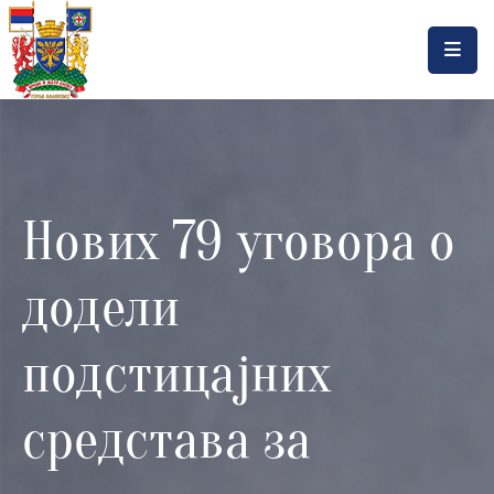
Насловна
Локална
самоуправа
Нових 79 уговора о
Општинска
управа
додели
Актуелности
Документа
подстицајних
Горњи
средстава за
Милановац