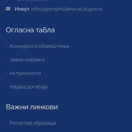
Имејл:
info@gornjimilanovac.ls.gov.rs
Огласна табла
Конкурси и обавештења
Јавне набавке
Актуелности
Најава догађаја
Важни линкови
Регистар образаца