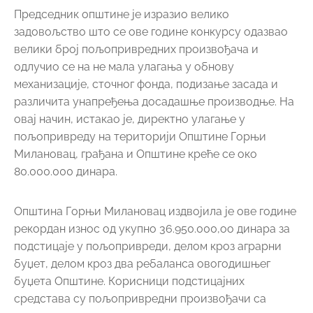
Председник општине је изразио велико
задовољство што се ове године конкурсу одазвао
велики број пољопривредних произвођача и
одлучио се на не мала улагања у обнову
механизације, сточног фонда, подизање засада и
различита унапређења досадашње производње. На
овај начин, истакао је, директно улагање у
пољопривреду на територији Општине Горњи
Милановац, грађана и Општине креће се око
80.000.000 динара.
Општина Горњи Милановац издвојила је ове године
рекордан износ од укупно 36.950.000,оо динара за
подстицаје у пољопривреди, делом кроз аграрни
буџет, делом кроз два ребаланса овогодишњег
буџета Општине. Корисници подстицајних
средстава су пољопривредни произвођачи са