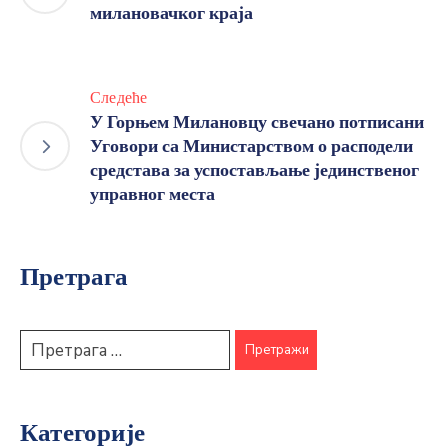
милановачког краја
Следеће
У Горњем Милановцу свечано потписани
Уговори са Министарством о расподели
средстава за успостављање јединственог
управног места
Претрага
Категорије