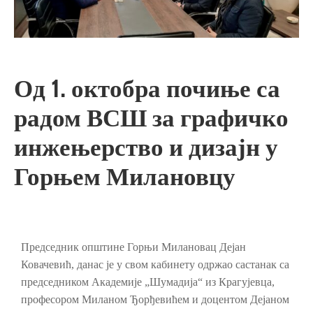
Од 1. октобра почиње са
радом ВСШ за графичко
инжењерство и дизајн у
Горњем Милановцу
Председник општине Горњи Милановац Дејан
Ковачевић, данас је у свом кабинету одржао састанак са
председником Академије „Шумадија“ из Крагујевца,
професором Миланом Ђорђевићем и доцентом Дејаном