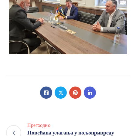
Претходно
Повећана улагања у пољопривреду