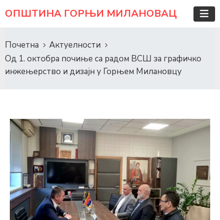
ОПШТИНА ГОРЊИ МИЛАНОВАЦ
Почетна
Актуелности
Од 1. октобра почиње са радом ВСШ за графичко
инжењерство и дизајн у Горњем Милановцу