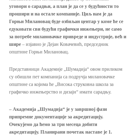
уговори о сарадњи, а план је да се у будућности то
прошири и на остале компаније. Циљ нам је да
Горњи Милановац буде озбиљан центар у коме ће се
едуковати сви будући графички инжењери, не само
за потребе милановачке привреде и индустрије, већ и
шире
– изјавио је Дејан Ковачевић, председник
општине Горњи Милановац.
Представници Академије „Шумадија“ овом приликом
су обишли пет компанија са подручја милановачке
општине са којима ће „Висока струковна школа за
графичко инжењерство и дизајн“ имати сарадњу.
–
Академија „Шумадија“ је у завршној фази
припремне документације за акредитацију.
Очекујемо да ћемо за три месеца добити
акредитацију. Планирани почетак наставе је 1.