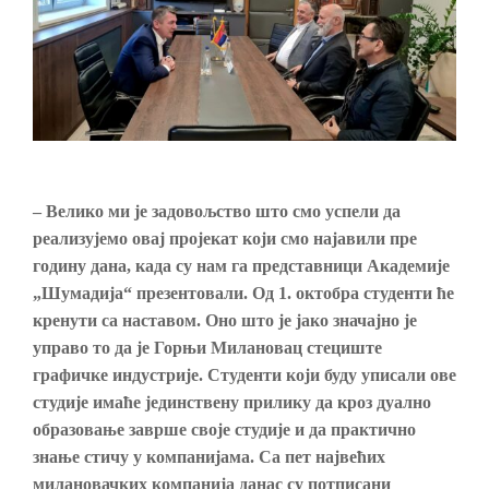
– Велико ми је задовољство што смо успели да
реализујемо овај пројекат који смо најавили пре
годину дана, када су нам га представници Академије
„Шумадија“ презентовали. Од 1. октобра студенти ће
кренути са наставом. Оно што је јако значајно је
управо то да је Горњи Милановац стециште
графичке индустрије. Студенти који буду уписали ове
студије имаће јединствену прилику да кроз дуално
образовање заврше своје студије и да практично
знање стичу у компанијама. Са пет највећих
милановачких компанија данас су потписани