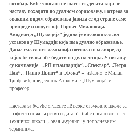
октобар. Биће уписано петнаест студената који ће
наставу похађати по дуалном образовању. Потреба за
оваквим видом образовања јавила се од стране саме
привреде и индустрије Горњег Милановца.
Академија „Шумадија“ једина је високошколска
установа у Шумадији која има дуално образовање.
Данас смо са пет компанија потписали уговоре, од
којих ће свака обезбедити по два ментора. У питању
су компаније:
„
РП штампарија
“
,
„
Спектар
“
,
„
Тетра
Пак
“
,
„
Папир Принт
“
и
„
Фока
“
–
изјавио је Милан
Ђорђевић, председник Академије „Шумадија“ и
професор.
Настава за будуће студенте „Високе струковне школе за
графичко инжењерство и дизајн“ биће организована у
Техничкој школи „Јован Жујовић“ у поподневним
терминима.