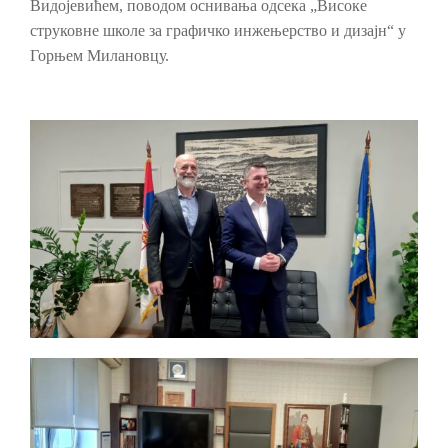
Видојевићем, поводом оснивања одсека „Високе
струковне школе за графичко инжењерство и дизајн“ у
Горњем Милановцу.