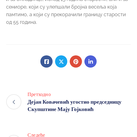
сениоре, који су улепшали бројна весеља која
памтимо, а који су прекорачили границу старости
од 55 година.
Претходно
Дејан Ковачевић угостио председницу
Скупштине Мају Гојковић
Следеће