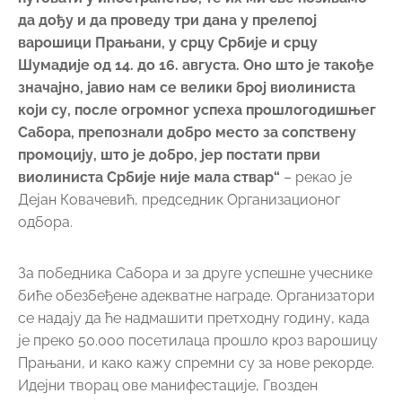
да дођу и да проведу три дана у прелепој
варошици Прањани, у срцу Србије и срцу
Шумадије од 14. до 16. августа. Оно што је такође
значајно, јавио нам се велики број виолиниста
који су, после огромног успеха прошлогодишњег
Сабора, препознали добро место за сопствену
промоцију, што је добро, јер постати први
виолиниста Србије није мала ствар“
– рекао је
Дејан Ковачевић, председник Организационог
одбора.
За победника Сабора и за друге успешне учеснике
биће обезбеђене адекватне награде. Организатори
се надају да ће надмашити претходну годину, када
је преко 50.000 посетилаца прошло кроз варошицу
Прањани, и како кажу спремни су за нове рекорде.
Идејни творац ове манифестације, Гвозден