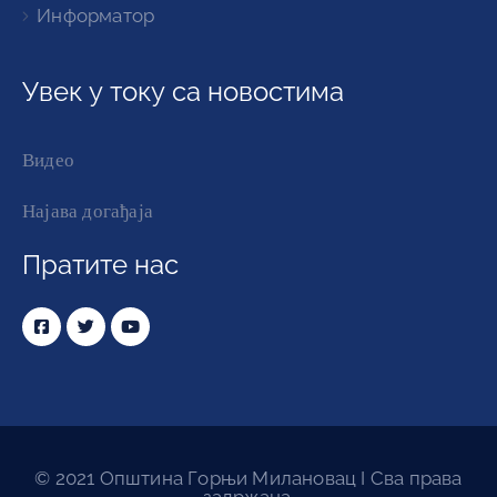
Информатор
Увек у току са новостима
Видео
Најава догађаја
Пратите нас
© 2021 Општина Горњи Милановац I Сва права