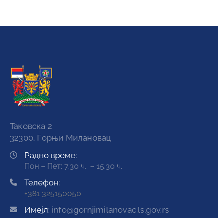
Таковска 2
32300, Горњи Милановац
Радно време:
Пон – Пет: 7.30 ч. – 15.30 ч.
Телефон:
+381 325150050
Имејл:
info@gornjimilanovac.ls.gov.rs