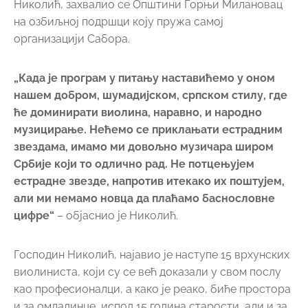
Николић, захвалио се Општини Горњи Милановац
на озбиљној подршци коју пружа самој
организацији Сабора.
„Када је програм у питању наставићемо у оном
нашем добром, шумадијском, српском стилу, где
ће доминирати виолина, наравно, и народно
музицирање. Нећемо се приклањати естрадним
звездама, имамо ми довољно музичара широм
Србије који то одлично рад. Не потцењујем
естрадне звезде, напротив итекако их поштујем,
али ми немамо новца да плаћамо баснословне
цифре“
– објаснио је Николић.
Господин Николић, најавио је наступе 15 врхунских
виолиниста, који су се већ доказали у свом послу
као професионалци, а како је реако, биће простора
и за омладинце, испод 15 година старости, али и за