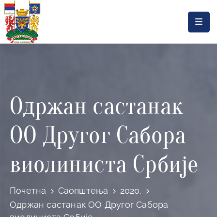
Насловна
Локална
самоуправа
Одржан састанак
Општинска
управа
ОО Другог Сабора
Актуелности
Документа
виолиниста Србије
Горњи
Милановац
Почетна
Саопштења
2020.
Одржан састанак ОО Другог Сабора