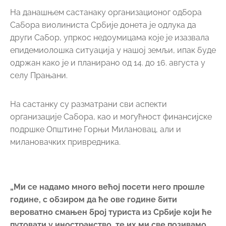
На данашњем састанаку организационог одбора
Сабора виолиниста Србије донета је одлука да
други Сабор, упркос недоумицама које је изазвала
епидемиолошка ситуација у нашој земљи, ипак буде
одржан како је и планирано од 14. до 16. августа у
селу Прањани.
На састанку су разматрани сви аспекти
организације Сабора, као и могућност финансијске
подршке Општине Горњи Милановац, али и
милановачких привредника.
„Ми се надамо много већој посети него прошле
године, с обзиром да ће ове године бити
вероватно смањен број туриста из Србије који ће
путовати у иностранство, те их ми све позивамо