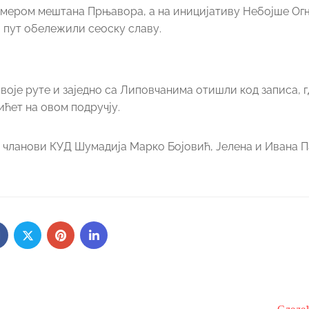
примером мештана Прњавора, а на иницијативу Небојше О
 пут обележили сеоску славу.
воје руте и заједно са Липовчанима отишли код записа, г
ићет на овом подручју.
 чланови КУД Шумадија Марко Бојовић, Јелена и Ивана П