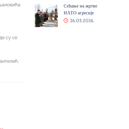
гњановића
Сећање на жртве
НАТО агресије
26.03.2026.
де су се
антелић.