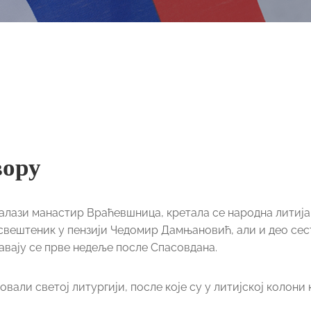
вору
алази манастир Враћевшница, кретала се народна литија 
вештеник у пензији Чедомир Дамњановић, али и део се
вају се прве недеље после Спасовдана.
али светој литургији, после које су у литијској колони 