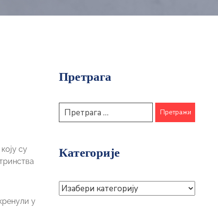
Претрага
коју су
Категорије
стринства
кренули у