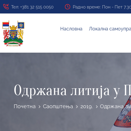
Тел: +381 32 515 0050
Радно време: Пон - Пет 7.30 ч
Насловна
Локална самоупр
Одржана литија у 
Почетна
Саопштења
2019.
Одржана ли