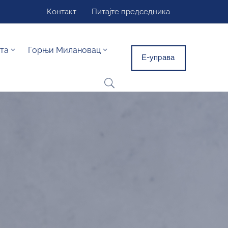
Контакт
Питајте председника
та
Горњи Милановац
Е-управа