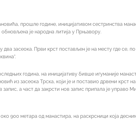
новића, прошле године, иницијативом сестринства ман
 обновљена је народна литија у Прњавору.
у два засеока. Први крст постављен је на месту где се, п
квина“.
 последњих година, на иницијативу бивше игуманије манас
ић из засеока Трска, који је и поставио дрвени крст на
ов запис, а част да закрсти нов запис припала је управо М
, око 900 метара од манастира, на раскрсници која десни