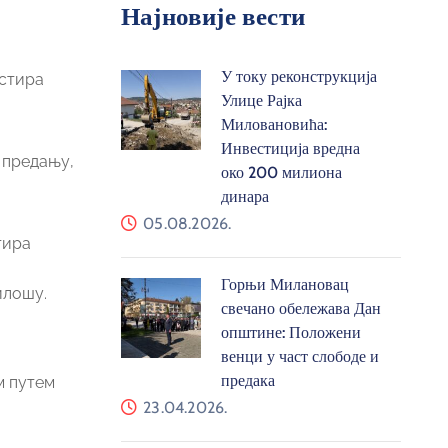
Најновије вести
У току реконструкција
астира
Улице Рајка
Миловановића:
Инвестиција вредна
о предању,
око 200 милиона
динара
05.08.2026.
тира
Горњи Милановац
илошу.
свечано обележава Дан
општине: Положени
венци у част слободе и
предака
м путем
23.04.2026.