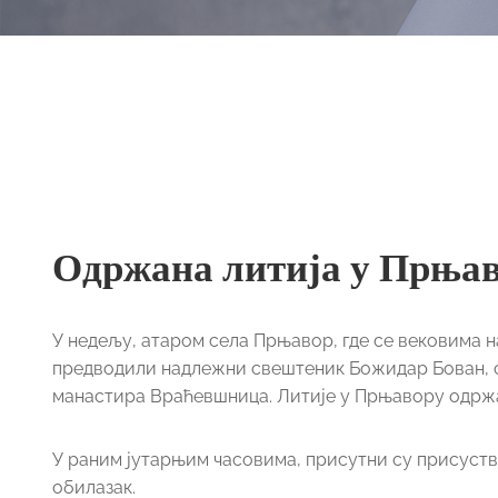
Одржана литија у Прња
У недељу, атаром села Прњавор, где се вековима н
предводили надлежни свештеник Божидар Бован, с
манастира Враћевшница. Литије у Прњавору одржа
У раним јутарњим часовима, присутни су присуствов
обилазак.