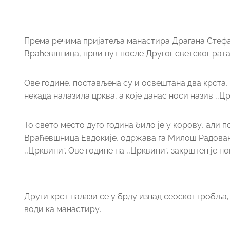
Према речима пријатеља манастира Драгана Стефа
Враћевшница, први пут после Другог светског рата
Ове године, постављена су и освештана два крста, 
некада налазила црква, а које данас носи назив ,,Цр
То свето место дуго година било је у корову, али
Враћевшница Евдокије, одржава га Милош Радованов
,,Црквини“. Ове године на ,,Црквини“, закрштен је н
Други крст налази се у брду изнад сеоског гробља
води ка манастиру.