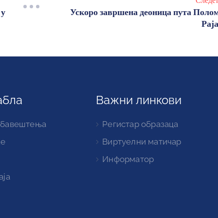
Следе
 у
Ускоро завршена деоница пута Поло
Рај
абла
Важни линкови
обавештења
Регистар образаца
ке
Виртуелни матичар
Информатор
аја