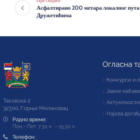
Претходно
Асфалтирано 200 метара локалног пута
Дружетићима
Огласна т
Конкурси и 
Јавне набав
Таковска 2
Актуелности
32300, Горњи Милановац
Најава догађ
Радно време:
Пон – Пет: 7.30 ч. – 15.30 ч.
Телефон: