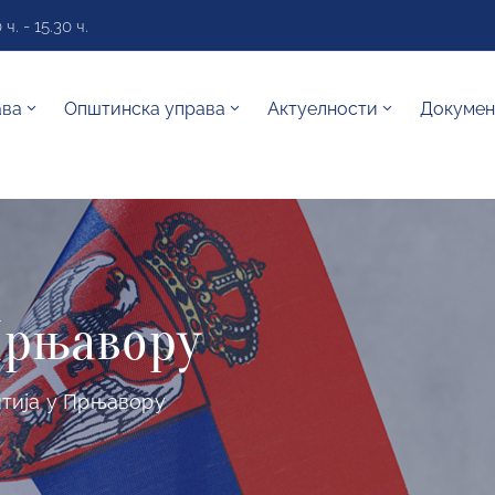
. - 15.30 ч.
ава
Општинска управа
Актуелности
Докумен
Прњавору
тија у Прњавору