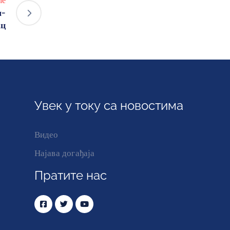
ће
м-
ац
Увек у току са новостима
Видео
Најава догађаја
Пратите нас