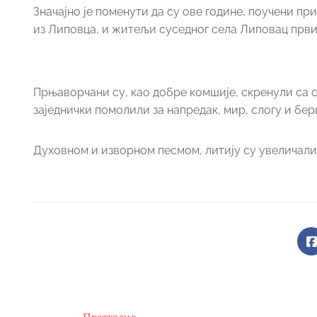
Значајно је поменути да су ове године, поучени 
из Липовца, и житељи суседног села Липовац први
Прњаворчани су, као добре комшије, скренули са с
заједнички помолили за напредак, мир, слогу и бер
Духовном и изворном песмом, литију су увеличали