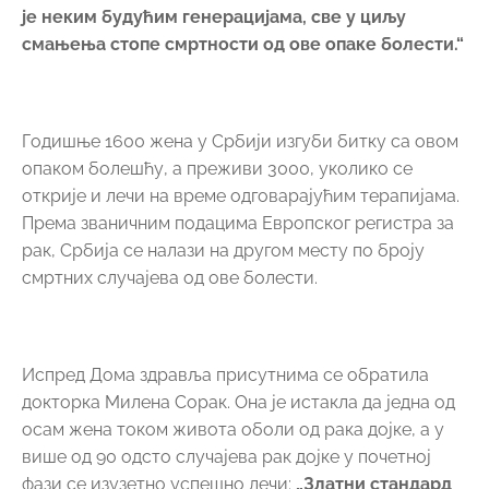
је неким будућим генерацијама, све у циљу
смањења стопе смртности од ове опаке болести.“
Годишње 1600 жена у Србији изгуби битку са овом
опаком болешћу, а преживи 3000, уколико се
открије и лечи на време одговарајућим терапијама.
Према званичним подацима Европског регистра за
рак, Србија се налази на другом месту по броју
смртних случајева од ове болести.
Испред Дома здравља присутнима се обратила
докторка Милена Сорак. Она је истакла да једна од
осам жена током живота оболи од рака дојке, а у
више од 90 одсто случајева рак дојке у почетној
фази се изузетно успешно лечи:
„Златни стандард