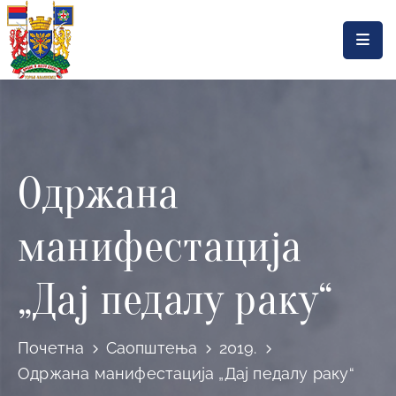
Насловна
Локална
самоуправа
Одржана
Општинска
управа
манифестација
Актуелности
Документа
„Дај педалу раку“
Горњи
Милановац
Почетна
Саопштења
2019.
Одржана манифестација „Дај педалу раку“