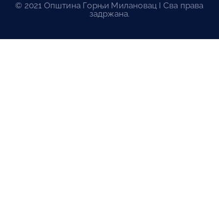
© 2021 Општина Горњи Милановац I Сва права
задржана.