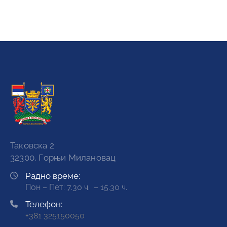
Таковска 2
32300, Горњи Милановац
Радно време:
Пон – Пет: 7.30 ч. – 15.30 ч.
Телефон:
+381 325150050