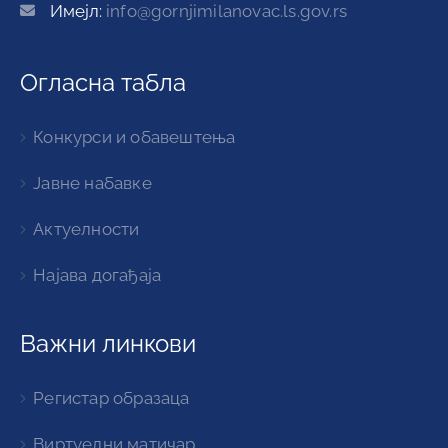
Имејл:
info@gornjimilanovac.ls.gov.rs
Огласна табла
Конкурси и обавештења
Јавне набавке
Актуелности
Најава догађаја
Важни линкови
Регистар образаца
Виртуелни матичар