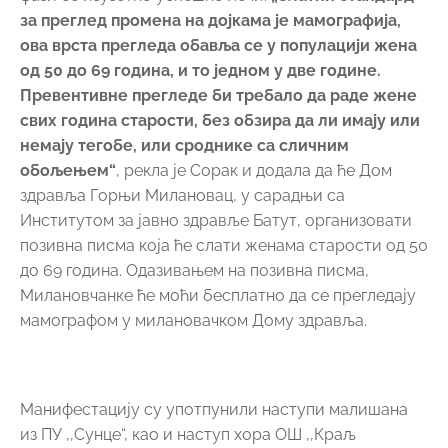
за преглед промена на дојкама је мамографија,
ова врста прегледа обавља се у популацији жена
од 50 до 69 година, и то једном у две године.
Превентивне прегледе би требало да раде жене
свих година старости, без обзира да ли имају или
немају тегобе, или сроднике са сличним
обољењем“
, рекла је Сорак и додала да ће Дом
здравља Горњи Милановац, у сарадњи са
Институтом за јавно здравље Батут, организовати
позивна писма која ће слати женама старости од 50
до 69 година. Одазивањем на позивна писма,
Милановчанке ће моћи бесплатно да се прегледају
мамографом у милановачком Дому здравља.
Манифестацију су употпунили наступи малишана
из ПУ ,,Сунце“, као и наступ хора ОШ ,,Краљ