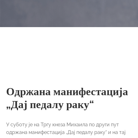
Одржана манифестација
„Дај педалу раку“
У суботу је на Тргу кнеза Михаила по други пут
одржана манифестација „Дај педалу раку“ и на тај