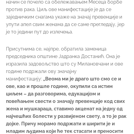
начин се почело са обележавањем Месеца борбе
против рака. Циљ ове манифестације је да се
заједничким снагама укаже на значај превенције и
упути апел свим женама да се саме прегледају, јер
је то једини пут до излечења.
Присутнима се, најпре, обратила заменица
председника општине Јадранка Достанић. Она је
изразила задовољство што су Милановчани и ове
године подржали ову значајну
манифестацију:
„Веома ми је драго што смо се и
ове, као и прошле године, окупили са истим
циљем – да разговорима, едукацијом и
повећањем свести о значају превенције код свих
жена и мушкараца, ставимо акценат на једну од
најчешћих болести у развијеном свету, а то је рак
дојке. Причу морамо подржати и ширити је и
младим људима који ће тек стасати и преносити