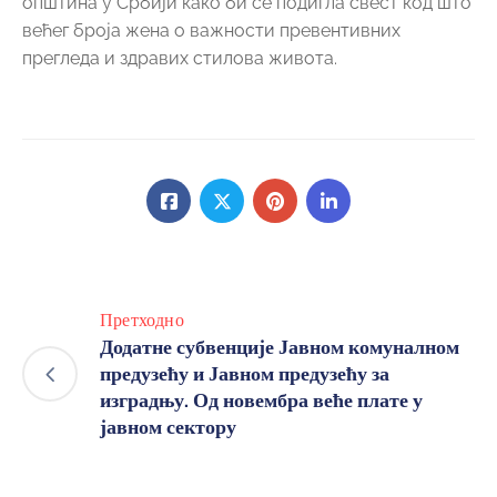
општина у Србији како би се подигла свест код што
већег броја жена о важности превентивних
прегледа и здравих стилова живота.
Претходно
Додатне субвенције Јавном комуналном
предузећу и Јавном предузећу за
изградњу. Од новембра веће плате у
јавном сектору