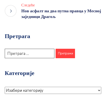
Следеће
Нов асфалт на два путна правца у Месној
заједници Драгољ
Претрага
Категорије