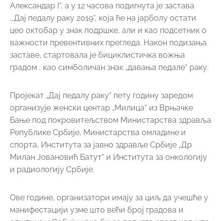
Александар I“, а у 12 часова подигнута је застава
,,Дај педалу раку 2019“, која ће на јарболу остати
цео октобар у знак подршке, али и као подсетник о
важности превентивних прегледа. Након подизања
заставе, стартовала је бициклистичка вожња
градом , као симболичан знак „давања педале“ раку.
Пројекат „Дај педалу раку“ пету годину заредом
организује женски центар „Милица“ из Врњачке
Бање под покровитељством Министарства здравља
Републике Србије, Министарства омладине и
спорта, Института за јавно здравље Србије „Др
Милан Јовановић Батут“ и Института за онкологију
и радиологију Србије.
Ове године, организатори имају за циљ да учешће у
манифестацији узме што већи број градова и