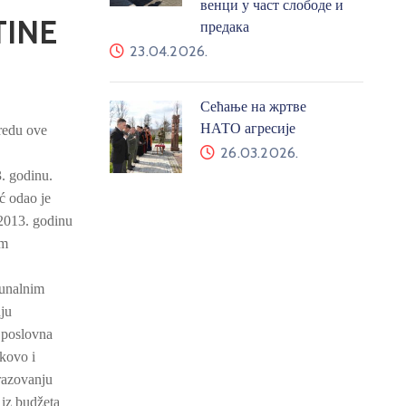
венци у част слободе и
TINE
предака
23.04.2026.
Сећање на жртве
НАТО агресије
redu ove
26.03.2026.
. godinu.
ć odao je
 2013. godinu
om
munalnim
nju
a poslovna
kovo i
razovanju
 iz budžeta