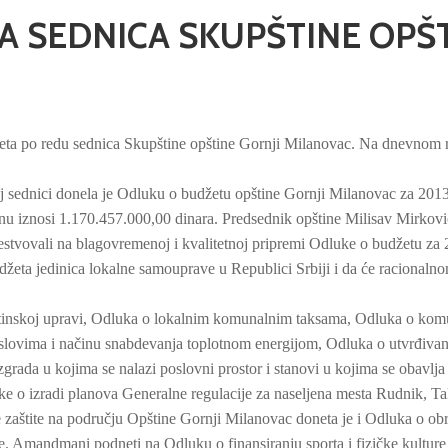
 SEDNICA SKUPŠTINE OPŠ
peta po redu sednica Skupštine opštine Gornji Milanovac. Na dnevnom 
j sednici donela je Odluku o budžetu opštine Gornji Milanovac za 2013
u iznosi 1.170.457.000,00 dinara. Predsednik opštine Milisav Mirkovi
čestvovali na blagovremenoj i kvalitetnoj pripremi Odluke o budžetu za
udžeta jedinica lokalne samouprave u Republici Srbiji i da će racionaln
pštinskoj upravi, Odluka o lokalnim komunalnim taksama, Odluka o ko
 uslovima i načinu snabdevanja toplotnom energijom, Odluka o utvrđiva
zgrada u kojima se nalazi poslovni prostor i stanovi u kojima se obavlj
 o izradi planova Generalne regulacije za naseljena mesta Rudnik, Ta
 zaštite na području Opštine Gornji Milanovac doneta je i Odluka o ob
. Amandmani podneti na Odluku o finansiranju sporta i fizičke kulture