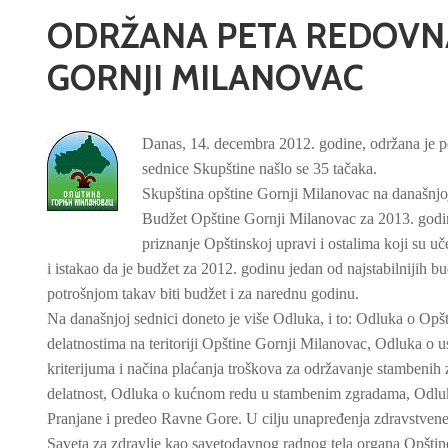
ODRŽANA PETA REDOVNA
GORNJI MILANOVAC
Danas, 14. decembra 2012. godine, održana je 
sednice Skupštine našlo se 35 tačaka.
Skupština opštine Gornji Milanovac na današnjo
Budžet Opštine Gornji Milanovac za 2013. godin
priznanje Opštinskoj upravi i ostalima koji su u
i istakao da je budžet za 2012. godinu jedan od najstabilnijih b
potrošnjom takav biti budžet i za narednu godinu.
Na današnjoj sednici doneto je više Odluka, i to: Odluka o O
delatnostima na teritoriji Opštine Gornji Milanovac, Odluka o
kriterijuma i načina plaćanja troškova za održavanje stambenih 
delatnost, Odluka o kućnom redu u stambenim zgradama, Odluke
Pranjane i predeo Ravne Gore. U cilju unapređenja zdravstvene
Saveta za zdravlje kao savetodavnog radnog tela organa Opštine