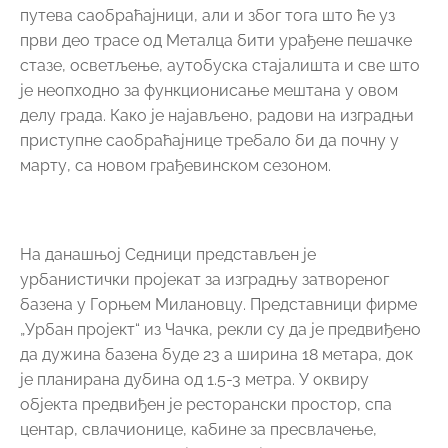
путева саобраћајници, али и због тога што ће уз
први део трасе од Металца бити урађене пешачке
стазе, осветљење, аутобуска стајалишта и све што
је неопходно за функционисање мештана у овом
делу града. Како је најављено, радови на изградњи
приступне саобраћајнице требало би да почну у
марту, са новом грађевинском сезоном.
На данашњој Седници представљен је
урбанистички пројекат за изградњу затвореног
базена у Горњем Милановцу. Представници фирме
„Урбан пројект“ из Чачка, рекли су да је предвиђено
да дужина базена буде 23 а ширина 18 метара, док
је планирана дубина од 1.5-3 метра. У оквиру
објекта предвиђен је ресторански простор, спа
центар, свлачионице, кабине за пресвлачење,