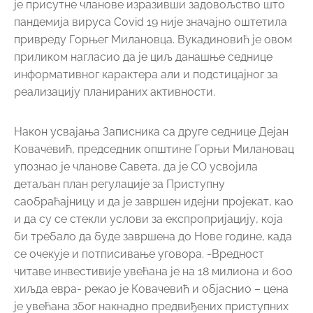
је присутне чланове изразивши задовољство што
пандемија вируса Covid 19 није значајно оштетила
привреду Горњег Милановца. Вукадиновић је овом
приликом нагласио да је циљ данашње седнице
информативног карактера али и подстицајног за
реализацију планираних активности.
Након усвајања Записника са друге седнице Дејан
Ковачевић, председник општине Горњи Милановац
упознао је чланове Савета, да је СО усвојила
детаљан план регулације за Приступну
саобраћајницу и да је завршен идејни пројекат, као
и да су се стекли услови за експропријацију, која
би требало да буде завршена до Нове године, када
се очекује и потписивање уговора. -Вредност
читаве инвестивије увећана је на 18 милиона и 600
хиљда евра- рекао је Ковачевић и објаснио – цена
је увећана због накнадно предвиђених приступних