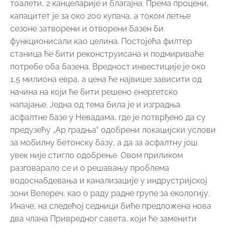
тоалети, 2 канцеларије и благајна. Према процени,
капацитет је за око 200 купача, а током летње
сезоне затворени и отворени базен би
функционисали као целина. Постојећа филтер
станица ће бити реконструисана и подмириваће
потребе оба базена. Вредност инвестиције је око
1,5 милиона евра, а цена ће највише зависити од
начина на који ће бити решено енергетско
напајање. Једна од тема била је и изградња
асфалтне базе у Невадама, где је потврђено да су
предузећу „Ар градња“ одобрени локацијски услови
за мобилну бетонску базу, а да за асфалтну још
увек није стигло одобрење. Овом приликом
разговарало се и о решавању проблема
водоснабдевања и канализације у индрустријској
зони Велереч, као о раду радне групе за екологију.
Иначе, на следећој седници биће предложена нова
два члана Привредног савета, који ће заменити