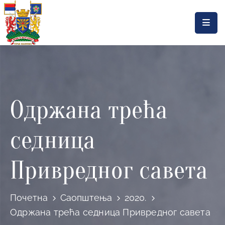
Насловна
Локална
самоуправа
Одржана трећа
Општинска
управа
седница
Актуелности
Документа
Привредног савета
Горњи
Милановац
Почетна
Саопштења
2020.
Одржана трећа седница Привредног савета