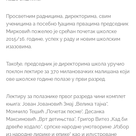
Просветним радницима, директорима, свим
ученицима а посебно ђацима првацима председник
Мирковић пожелео је срећан почетак школске
2015/16. године, успех у раду и новим школским
изазовима.
Такође, председник је директорима школа уручио
поклон лектире за 370 милановачких малишана који
ове школске године полазе у први разред.
Лектиру за полазнике првог разреда чини комплет
књига: Јован Јовановић Змај „Велика тајна“,
Момчило Тешић „Почетак песме“, Десанка
Максимовић „Врт детињства“, Григор Витез „Кад би
дрвеће ходало“, српске народне умотворине „Избор
из народне лирике и епике“ као и илустроване