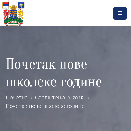
Насловна
Локална
самоуправа
Почетак нове
Општинска
управа
школске године
Актуелности
Документа
Почетна
Саопштења
2015.
Горњи
Почетак нове школске године
Милановац