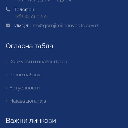
Телефон:
+381 325150050
Имејл:
info@gornjimilanovac.ls.gov.rs
Огласна табла
Конкурси и обавештења
Јавне набавке
Актуелности
Најава догађаја
Важни линкови