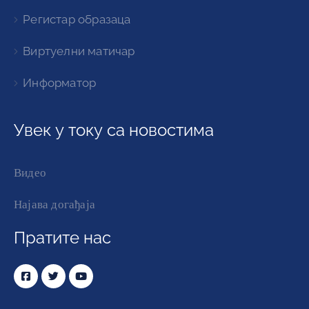
Регистар образаца
Виртуелни матичар
Информатор
Увек у току са новостима
Видео
Најава догађаја
Пратите нас