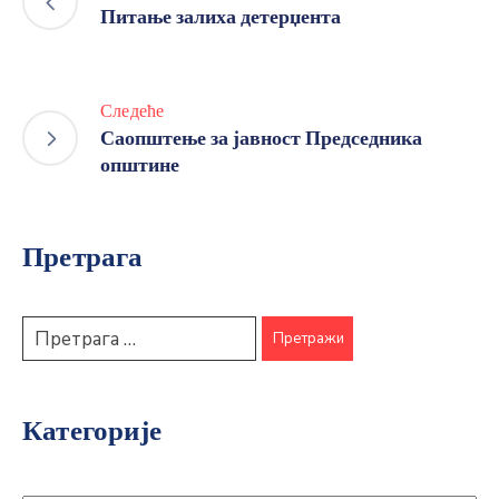
Питање залиха детерџента
Следеће
Саопштење за јавност Председника
општине
Претрага
Категорије