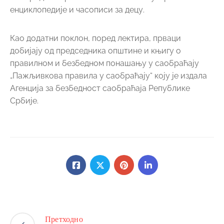
енциклопедије и часописи за децу.
Као додатни поклон, поред лектира, прваци
добијају од председника општине и књигу о
правилном и безбедном понашању у саобраћају
„Пажљивкова правила у саобраћају“ коју је издала
Агенција за безбедност саобраћаја Републике
Србије.
Претходно