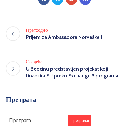
Претходно
Prijem za Ambasadora Norveške I
Следеће
U Beočinu predstavljen projekat koji
finansira EU preko Exchange 3 programa
Претрага