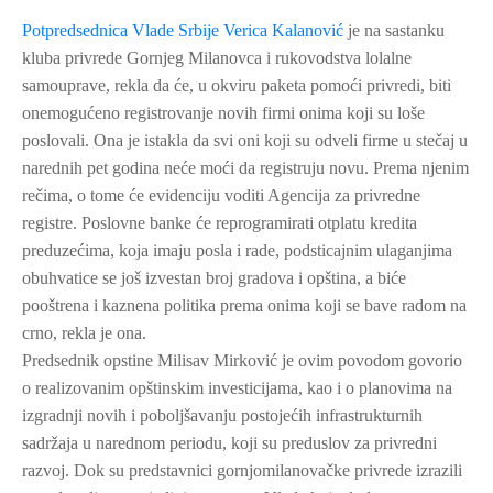
Potpredsednica Vlade Srbije Verica Kalanović
je na sastanku
kluba privrede Gornjeg Milanovca i rukovodstva lolalne
samouprave, rekla da će, u okviru paketa pomoći privredi, biti
onemogućeno registrovanje novih firmi onima koji su loše
poslovali. Ona je istakla da svi oni koji su odveli firme u stečaj u
narednih pet godina neće moći da registruju novu. Prema njenim
rečima, o tome će evidenciju voditi Agencija za privredne
registre. Poslovne banke će reprogramirati otplatu kredita
preduzećima, koja imaju posla i rade, podsticajnim ulaganjima
obuhvatice se još izvestan broj gradova i opština, a biće
pooštrena i kaznena politika prema onima koji se bave radom na
crno, rekla je ona.
Predsednik opstine Milisav Mirković je ovim povodom govorio
o realizovanim opštinskim investicijama, kao i o planovima na
izgradnji novih i poboljšavanju postojećih infrastrukturnih
sadržaja u narednom periodu, koji su preduslov za privredni
razvoj. Dok su predstavnici gornjomilanovačke privrede izrazili