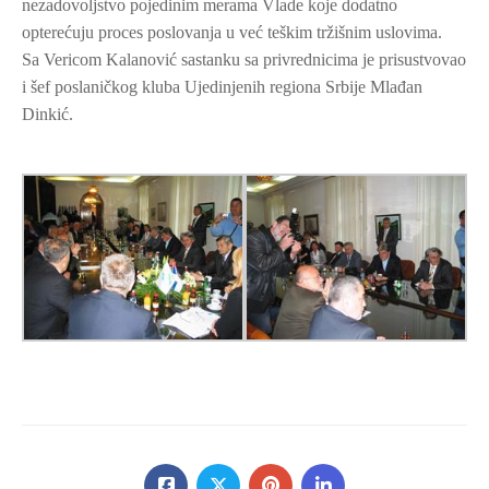
nezadovoljstvo pojedinim merama Vlade koje dodatno
opterećuju proces poslovanja u već teškim tržišnim uslovima.
Sa Vericom Kalanović sastanku sa privrednicima je prisustvovao
i šef poslaničkog kluba Ujedinjenih regiona Srbije Mlađan
Dinkić.