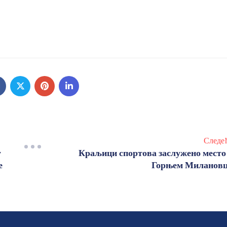
Следе
у
Краљици спортова заслужено место
е
Горњем Миланов