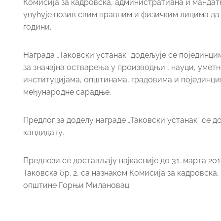
Комисија за кадровска, административна и манд
упућује позив свим правним и физичким лицима да 
години.
Награда „Таковски устанак“ додељује се појединц
за значајна остварења у производњи , науци, умет
институцијама, општинама, градовима и појединци
међународне сарадње.
Предлог за доделу награде „Таковски устанак“ се
кандидату.
Предлози се достављају најкасније до 31. марта 2
Таковска бр. 2, са назнаком Комисија за кадровс
општине Горњи Милановац.