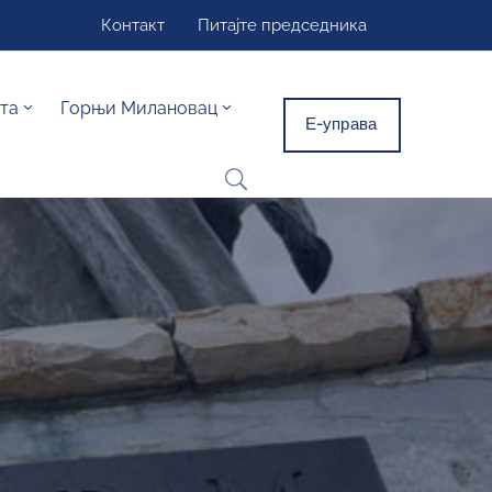
Контакт
Питајте председника
та
Горњи Милановац
Е-управа