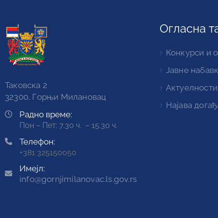
Огласна т
Конкурси и 
Јавне набав
Таковска 2
Актуелности
32300, Горњи Милановац
Најава догађ
Радно време:
Пон – Пет: 7.30 ч. – 15.30 ч.
Телефон:
+381 325150050
Имејл:
info@gornjimilanovac.ls.gov.rs