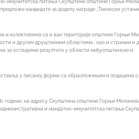
атно-имунитетска питања Скупштине општине Горњи Мил
предложе кандидате за доделу награде „Таковски устанак“
има и колективима са и ван територије општине Горњи М
ности и другим друштвеним областима , као и страним и
ма за остварене резултате у области међуопштинске и
 доставља у писаној форми са образложењем и подацима о
016. године, на адресу Скупштина општине Горњи Миланов
ка, административна и мандатно-имунитетска питања Скуп