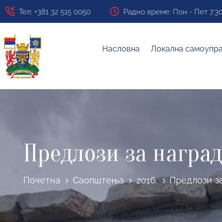
Тел: +381 32 515 0050
Радно време: Пон - Пет 7.30 ч
Насловна
Локална самоупр
Предлози за наград
Почетна
Саопштења
2016.
Предлози за