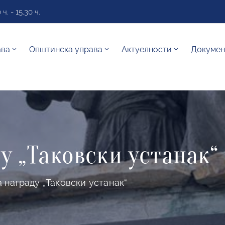
. - 15.30 ч.
ава
Општинска управа
Актуелности
Докумен
у „Таковски устанак“
 награду „Таковски устанак“