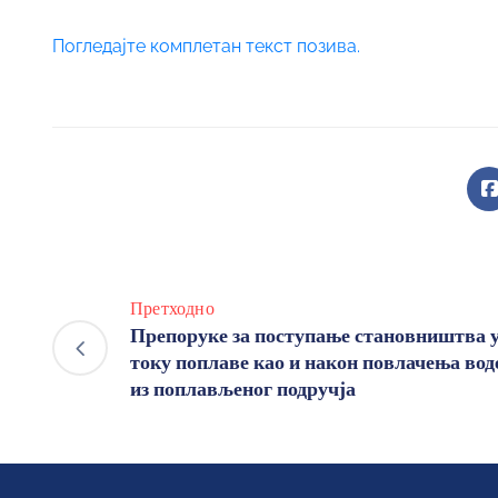
Погледајте комплетан текст позива.
Претходно
Препоруке за поступање становништва 
току поплаве као и након повлачења вод
из поплављеног подручја