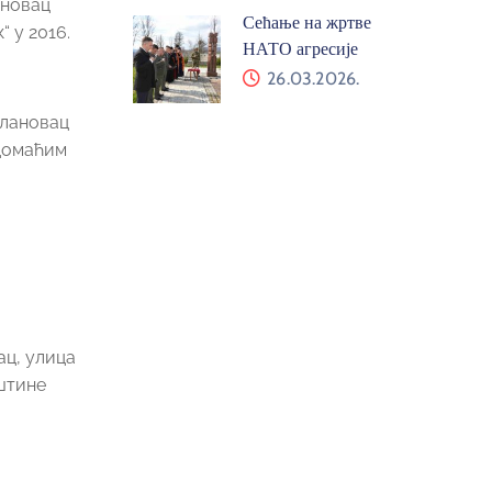
ановац
Сећање на жртве
 у 2016.
НАТО агресије
26.03.2026.
илановац
 домаћим
ац, улица
штине