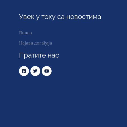
Увек у току са новостима
Видео
Најава догађаја
Пратите нас