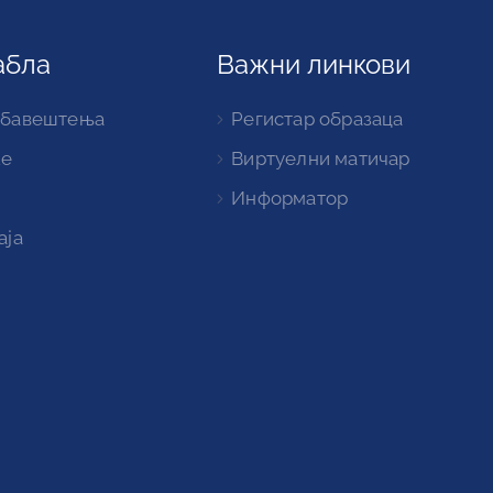
абла
Важни линкови
обавештења
Регистар образаца
ке
Виртуелни матичар
Информатор
аја