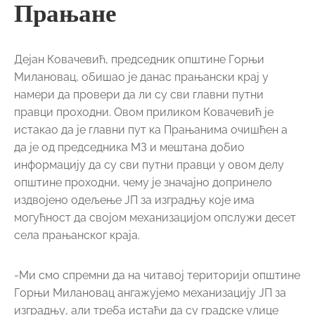
Прањане
Дејан Ковачевић, председник општине Горњи
Милановац, обишао је данас прањански крај у
намери да провери да ли су сви главни путни
правци проходни. Овом приликом Ковачевић је
истакао да је главни пут ка Прањанима очишћен а
да је од председника МЗ и мештана добио
информацију да су сви путни правци у овом делу
општине проходни, чему је значајно допринело
издвојено одељење ЈП за изградњу које има
могућност да својом механизацијом опслужи десет
села прањанског краја.
-Ми смо спремни да на читавој територији општине
Горњи Милановац ангажујемо механизацију ЈП за
изградњу, али треба истаћи да су градске улице