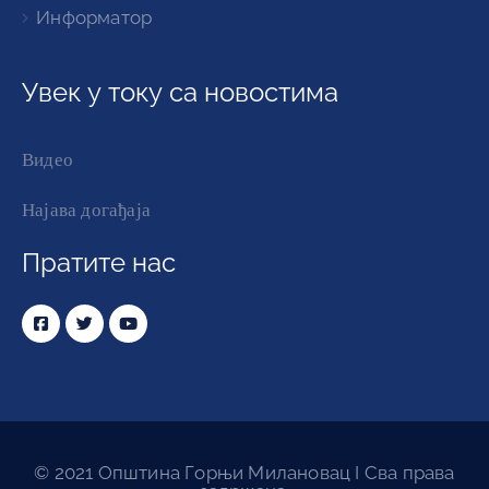
Информатор
Увек у току са новостима
Видео
Најава догађаја
Пратите нас
© 2021 Општина Горњи Милановац I Сва права