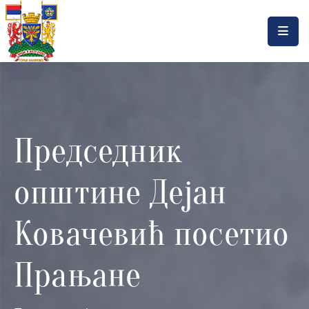
Насловна
Локална
самоуправа
Председник
Општинска
управа
општине Дејан
Актуелности
Документа
Ковачевић посетио
Горњи
Прањане
Милановац