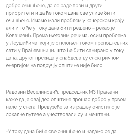
добро очишћене, да се раде први и други
приоритети и да ће током дана све улице бити
очишћене. Имамо мали проблем у качерском крају
али и то ће у току дана бити решено – рекао је
Ковачевић. Према његовим речима, осим проблема
у Леушићима, који је отклоњен током преподневних
сати у Враћевшници, што ће бити санирано у току
дана, другог прекида у снабдевању електричном
енергијом на подручју општине није било.
Радовин Веселиновић, председник МЗ Прањани
каже да је овај део општине прошао добро у првом
налету снега. Предузеће за изградњу очистило је
локалне путеве а учествовали су и мештани.
-У току дана биће све очишћено и надамо се да