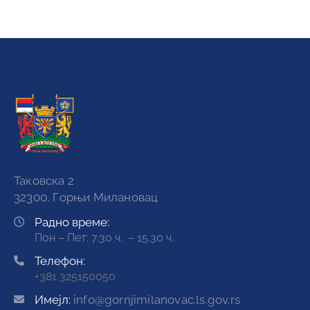
Таковска 2
32300, Горњи Милановац
Радно време:
Пон – Пет: 7.30 ч. – 15.30 ч.
Телефон:
+381 325150050
Имејл:
info@gornjimilanovac.ls.gov.rs