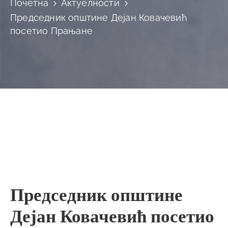
Почетна
Актуелности
Председник општине Дејан Ковачевић
посетио Прањане
Председник општине
Дејан Ковачевић посетио