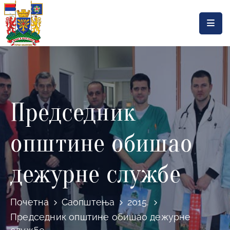
Насловна
Локална
самоуправа
Председник
Општинска
управа
општине обишао
Актуелности
Документа
дежурне службе
Горњи
Милановац
Почетна
Саопштења
2015.
Председник општине обишао дежурне