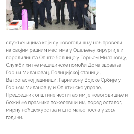
службеницима који су новогодишњу ноћ провели
на својим радним местима у Одељењу хирургије и
породилишта Опште болнице у Горњем Милановцу,
Служби хитне медицинске помоћи Дома здравља
Горњи Милановац, Полицијској станици,
Ватрогасној јединици, Гарнизону Војске Србије у
Горњем Милановцу и Општинске управе,
Председник општине честитао им је новогодишње и
божићне празнике пожелевши им, поред осталог,
мирну ноћ дежурства и што мање посла у 2015.
години.