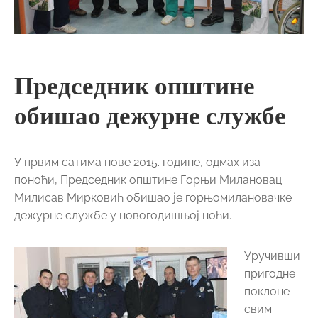
Председник општине
обишао дежурне службе
У првим сатима нове 2015. године, одмах иза
поноћи, Председник општине Горњи Милановац
Милисав Мирковић обишао је горњомилановачке
дежурне службе у новогодишњој ноћи.
Уручивши
пригодне
поклоне
свим