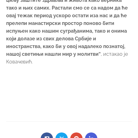
циљу заштите здравља и живота како верника
тако и њих самих. Растали смо се са надом да ће
овај тежак период ускоро остати иза нас и да ће
прелепи манастирски простор поново бити
испуњен како нашим суграђанима, тако и онима
који долазе из свих делова Србије и
иностранства, како би у овој надалеко познатој,
нашој светињи нашли мир у молитви“
, истакао је
Ковачевић.