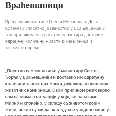
Враћевшници
Председник општине Горњи Милановац, Дејан
Ковачевић посетио је манастир у Враћевшници и
том приликом сестринству манастира доставио
одређену количину животних намирница и
заштитне опреме.
„Посетио сам монахиње у манастиру Светог
Ђорђа у Враћевшници и доставио им одређену
количину заштитних маски, рукавица и основних
животних намирница. Овом приликом разговарао
сам са њима о ситуацији у којој се налазимо.
Мирно и спокојно, у складу са животом којим
живе, рекле су ми да поштују све уведене мере у