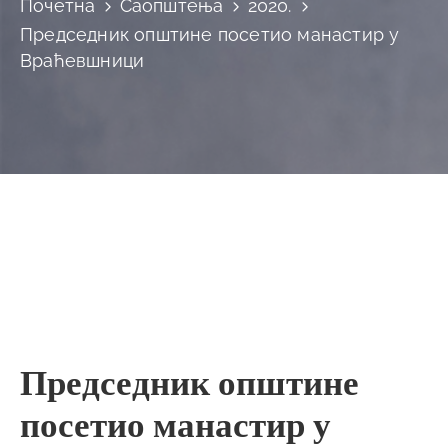
Почетна
Саопштења
2020.
Председник општине посетио манастир у
Враћевшници
Председник општине
посетио манастир у