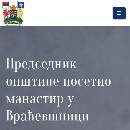
Насловна
Локална
самоуправа
Председник
Општинска
управа
општине посетио
Актуелности
Документа
манастир у
Горњи
Враћевшници
Милановац