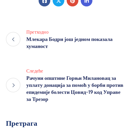
Претходно
Млекара Бодри још једном показала
хуманост
Следеће
Рачуни општине Горњи Милановац за
уплату донација за помоћ у борби против
епидемије болести Цовид-19 код Управе
за Трезор
Претрага