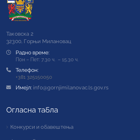
Таковска 2
32300, Горњи Милановац
Радно време:
Пон – Пет: 7.30 ч. – 15.30 ч.
Телефон:
+381 325150050
Имејл:
info@gornjimilanovac.ls.gov.rs
Огласна табла
Конкурси и обавештења