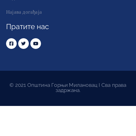
Најава догађаја
Пратите нас
© 2021 Општина Горњи Милановац I Сва права
задржана.