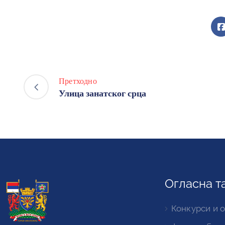
Претходно
Улица занатског срца
Огласна т
Конкурси и 