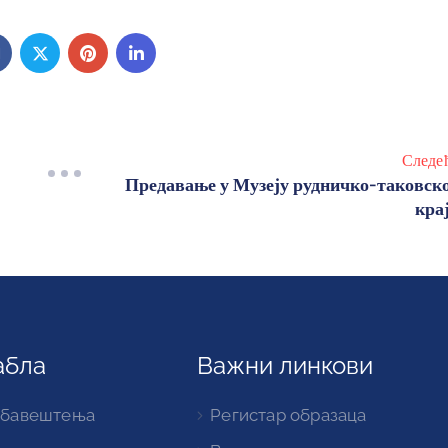
Следе
Предавање у Музеју рудничко-таковск
кра
абла
Важни линкови
обавештења
Регистар образаца