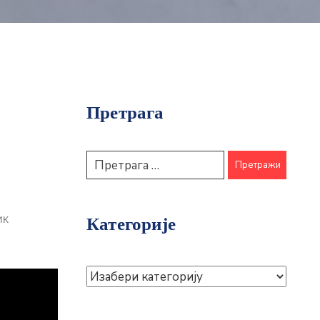
Претрага
ик
Категорије