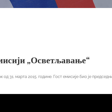
мисији „Осветљавање“
од 31. марта 2015. године. Гост емисије био је председн