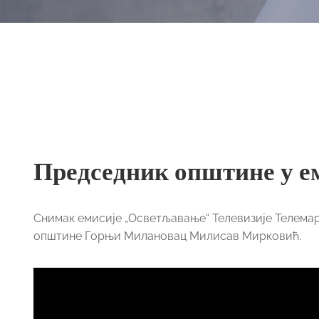
Председник општине у е
Снимак емисије „Осветљавање“ Телевизије Телемарк 
општине Горњи Милановац Милисав Мирковић.