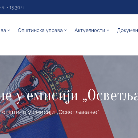
. - 15.30 ч.
ава
Општинска управа
Актуелности
Докумен
е у емисији „Осветљ
 општине у емисији „Осветљавање“