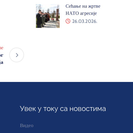
Сећање на жртве
НАТО агресије
26.03.2026.
ће
ог
ја
Увек у току са новостима
Видео