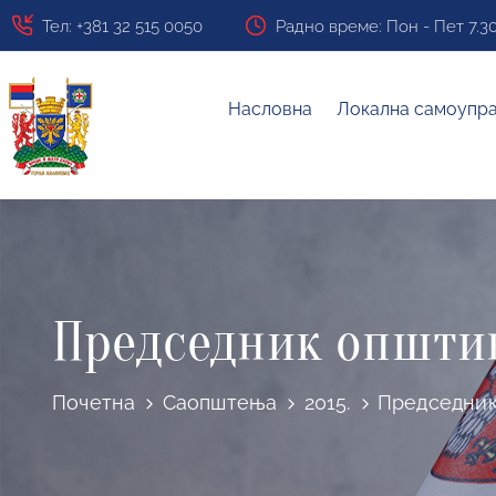
Тел: +381 32 515 0050
Радно време: Пон - Пет 7.30 ч
Насловна
Локална самоупр
Председник општин
Почетна
Саопштења
2015.
Председник