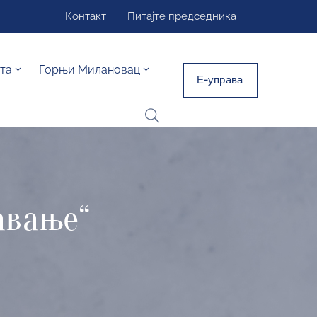
Контакт
Питајте председника
та
Горњи Милановац
Е-управа
авање“