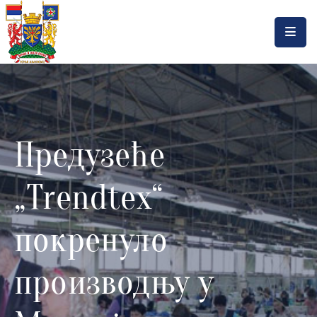
Насловна
Локална
самоуправа
Предузеће
Општинска
управа
„Trendtex“
Актуелности
Документа
покренуло
Горњи
производњу у
Милановац