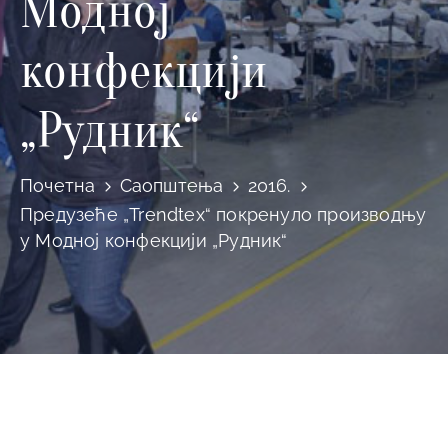
Модној
конфекцији
„Рудник“
Почетна
Саопштења
2016.
Предузеће „Trendtex“ покренуло производњу
у Модној конфекцији „Рудник“