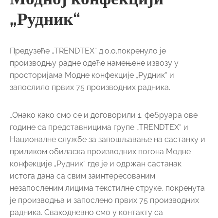
„Рудник“
Предузеће „TRENDTEX“ д.о.о.покренуло је
производњу радне одеће намењене извозу у
просторијама Модне конфекције „Рудник“ и
запослило првих 75 производних радника.
„Онако како смо се и договорили 1. фебруара ове
године са представницима групе „TRENDTEX“ и
Националне службе за запошљавање на састанку и
приликом обиласка производних погона Модне
конфекције „Рудник“ где је и одржан састанак
истога дана са свим заинтересованим
незапосленим лицима текстилне струке, покренута
је производња и запослено првих 75 производних
радника. Свакодневно смо у контакту са