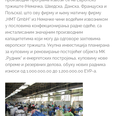
тржиште (Немачка, Шведска, Данска, Француска и
Пољска), што ову фирму и њену матичну фирму
„HMT GmbH“ из Немачке чини водећим извозником
у пословима конфекционирања радне одеће, са
инсталисаним значајним производним
капацитетима који могу да одговоре захтевима
европског тржишта. Укупна инвестиција планирана
за куповину и реновирање постојећег објекта МК
„Рудник“ и енергетских постројења, куповину нове
опреме и резервних делова, обуку нових радника
износи од 1.000.000,00 до 1.200.000,00 ЕУР-а.