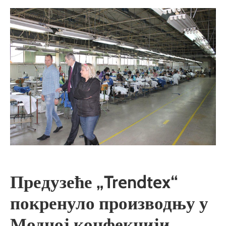
Предузеће „Trendtex“
покренуло производњу у
Модној конфекцији