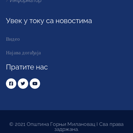
Информатор
Увек у току са новостима
Видео
Најава догађаја
Пратите нас
© 2021 Општина Горњи Милановац I Сва права
задржана.