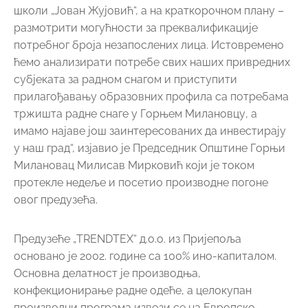
школи „Јован Жујовић“, а на краткорочном плану –
размотрити могућности за преквалификације
потребног броја незапослених лица. Истовремено
ћемо анализирати потребе свих наших привредних
субјеката за радном снагом и приступити
прилагођавању образовних профила са потребама
тржишта радне снаге у Горњем Милановцу, а
имамо најаве још заинтересованих да инвестирају
у наш град“, изјавио је Председник Општине Горњи
Милановац Милисав Мирковић који је током
протекле недеље и посетио производне погоне
овог предузећа.
Предузеће „TRENDTEX“ д.о.о. из Пријепоља
основано је 2002. године са 100% ино-капиталом.
Основна делатност је производња,
конфекционирање радне одеће, а целокупан
производни програма извози се на Европско