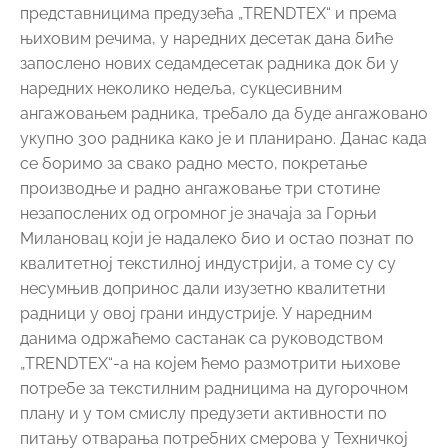
представницима предузећа „TRENDTEX“ и према
њиховим речима, у наредних десетак дана биће
запослено нових седамдесетак радника док би у
наредних неколико недеља, сукцесивним
ангажовањем радника, требало да буде ангажовано
укупно 300 радника како је и планирано. Данас када
се боримо за свако радно место, покретање
производње и радно ангажовање три стотине
незапослених од огромног је значаја за Горњи
Милановац који је надалеко био и остао познат по
квалитетној текстилној индустрији, а томе су су
несумњив допринос дали изузетно квалитетни
радници у овој грани индустрије. У наредним
данима одржаћемо састанак са руководством
„TRENDTEX“-а на којем ћемо размотрити њихове
потребе за текстилним радницима на дугорочном
плану и у том смислу предузети активности по
питању отварања потребних смерова у Техничкој