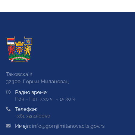
Таковска 2
32300, Горњи Милановац
Радно време:
Пон – Пет: 7.30 ч. – 15.30 ч.
Телефон:
+381 325150050
Имејл:
info@gornjimilanovac.ls.gov.rs