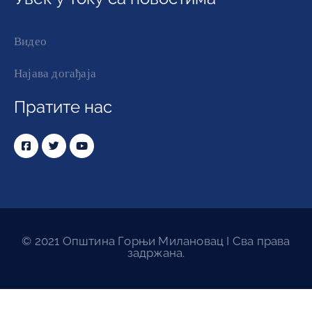
Видео
Најава догађаја
Пратите нас
© 2021 Општина Горњи Милановац I Сва права
задржана.