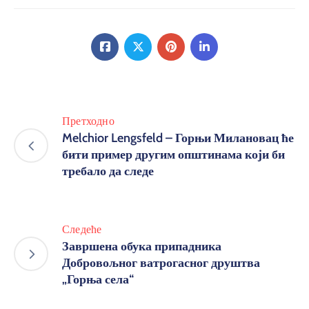
Претходно
Melchior Lengsfeld – Горњи Милановац ће
бити пример другим општинама који би
требало да следе
Следеће
Завршена обука припадника
Добровољног ватрогасног друштва
„Горња села“