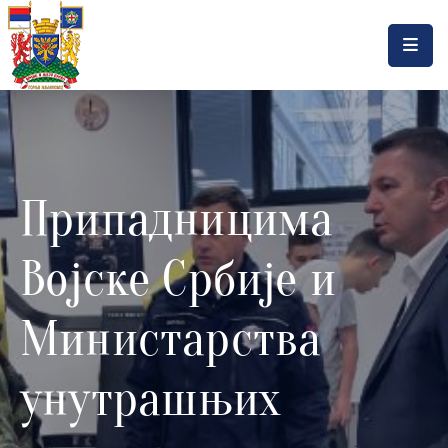
Насловна
Локална
самоуправа
Припадницима
Општинска
управа
Војске Србије и
Актуелности
Документа
Министарства
Горњи
унутрашњих
Милановац