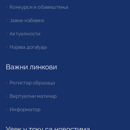
Конкурси и обавештења
Јавне набавке
Актуелности
Најава догађаја
Важни линкови
Регистар образаца
Виртуелни матичар
Информатор
Увек у току са новостима