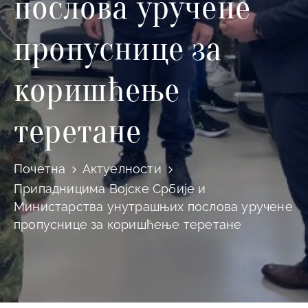
послова уручене
пропуснице за
коришћење
теретане
Почетна
Актуелности
Припадницима Војске Србије и
Министарства унутрашњих послова уручене
пропуснице за коришћење теретане