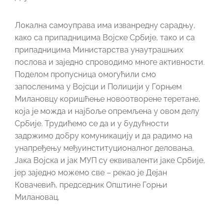
Локална самоуправа има изванредну сарадњу,
како са припадницима Војске Србије, тако и са
припадницима Министарства унаутрашњих
послова и заједно спроводимо многе активности.
Поделом пропусница омогућили смо
запосленима у Војсци и Полицији у Горњем
Милановцу коришћење новоотворене теретане,
која је можда и најбоље опремљена у овом делу
Србије. Трудићемо се да и у будућности
задржимо добру комуникацију и да радимо на
унапређењу међуинституционалног деловања.
Јака Војска и јак МУП су еквиваленти јаке Србије,
јер заједно можемо све – рекао је Дејан
Ковачевић, председник Општине Горњи
Милановац.