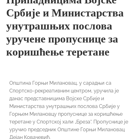
Србије и Министарства
унутрашњих послова
уручене пропуснице за
коришћење теретане
Општина Горњи Милановац, у сарадњи са
Спортско-рекреативним центром, уручила је
данас представницима Војске Србије и
Министарства унутрашњих послова Србије у
Горњем Милановцу пропуснице за коришћење
теретане у Спортској хали „Бреза“. Пропуснице је
уручио председник Општине Горњи Милановац
Дејан Ковачевић.