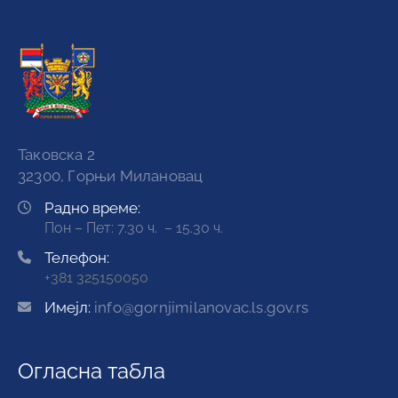
Таковска 2
32300, Горњи Милановац
Радно време:
Пон – Пет: 7.30 ч. – 15.30 ч.
Телефон:
+381 325150050
Имејл:
info@gornjimilanovac.ls.gov.rs
Огласна табла