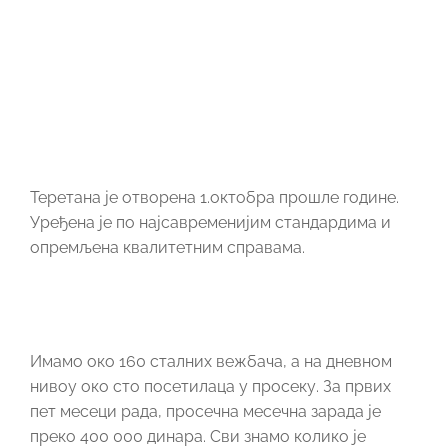
Теретана је отворена 1.октобра прошле године.
Уређена је по најсавременијим стандардима и
опремљена квалитетним справама.
Имамо око 160 сталних вежбача, а на дневном
нивоу око сто посетилаца у просеку. За првих
пет месеци рада, просечна месечна зарада је
преко 400 000 динара. Сви знамо колико је