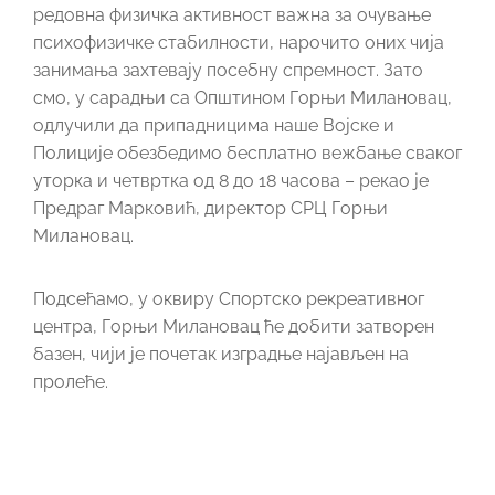
редовна физичка активност важна за очување
психофизичке стабилности, нарочито оних чија
занимања захтевају посебну спремност. Зато
смо, у сарадњи са Општином Горњи Милановац,
одлучили да припадницима наше Војске и
Полиције обезбедимо бесплатно вежбање сваког
уторка и четвртка од 8 до 18 часова – рекао је
Предраг Марковић, директор СРЦ Горњи
Милановац.
Подсећамо, у оквиру Спортско рекреативног
центра, Горњи Милановац ће добити затворен
базен, чији је почетак изградње најављен на
пролеће.