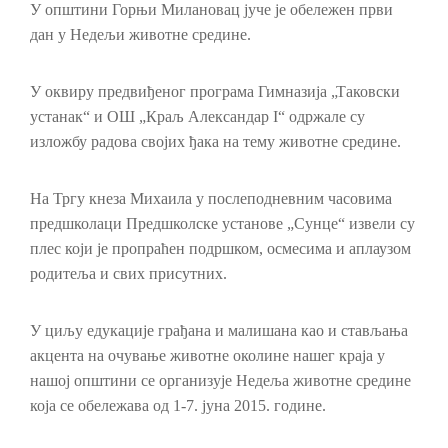
У општини Горњи Милановац јуче је обележен први
дан у Недељи животне средине.
У оквиру предвиђеног програма Гимназија „Таковски
устанак“ и ОШ „Краљ Александар I“ одржале су
изложбу радова својих ђака на тему животне средине.
На Тргу кнеза Михаила у послеподневним часовима
предшколаци Предшколске установе „Сунце“ извели су
плес који је пропраћен подршком, осмесима и аплаузом
родитеља и свих присутних.
У циљу едукације грађана и малишана као и стављања
акцента на очување животне околине нашег краја у
нашој општини се организује Недеља животне средине
која се обележава од 1-7. јуна 2015. године.