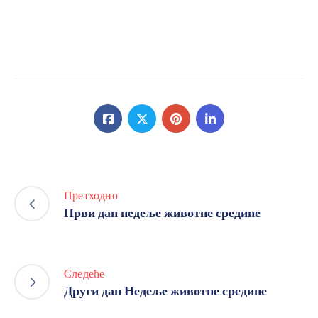
Претходно
Први дан недеље животне средине
Следеће
Други дан Недеље животне средине