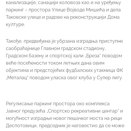
канализације, санацији коловоза као и на уређењу
паркинг – простора Улице Војводе Мишића и дела
Таковске улице и радове на реконструкцији Дома
културе.
Такође, предвиђена је убрзана изградња приступне
саобраћајнице Главном градском стадиону,
Градском базену и спортској хали „Бреза“ поводом
веће посећености током летњих дана овим
објектима и предстојећих фудбалских утакмица ФК
„Металац“ поводом уласка овог клуба у Супер лигу.
Регулисање паркинг простора око комплекса
Јавног предузећа „Спортско рекреативни центар“ и
могућност изградње новог пешачког моста на реци
Деспотовици, председник је наговестио да се може