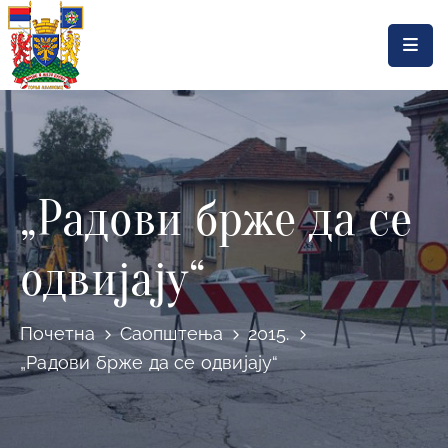
Насловна
Локална
самоуправа
„Радови брже да се
Општинска
управа
одвијају“
Актуелности
Документа
Почетна
Саопштења
2015.
Горњи
„Радови брже да се одвијају“
Милановац