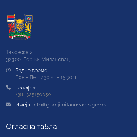
Таковска 2
32300, Горњи Милановац
Радно време:
Пон – Пет: 7.30 ч. – 15.30 ч.
Телефон:
+381 325150050
Имејл:
info@gornjimilanovac.ls.gov.rs
Огласна табла