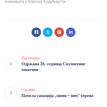
очекивати у блиској будућности.
Претходно
Одржана 26. седница Скупштине
општине
Следеће
Почела санација „мини – пич“ терена