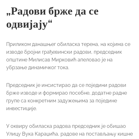
„Радови брже да се
одвијају“
Приликом данашњег обиласка терена, на којима се
изводе бројни грађевински радови, председник
општине Милисав Мирковић апеловао је на
убрзање динамичког тока.
Председник је инсистирао да се поједини радови
брже изводе и формирао посебне, додатне радне
групе са конкретним задужењима за поједине
инвестиције.
У оквиру обиласка радова председник је обишао
Улицу Вука Караџића, радове на постављању кишне