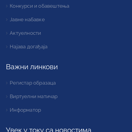
Конкурси и обавештења
Јавне набавке
Актуелности
Најава догађаја
Важни линкови
Регистар образаца
Виртуелни матичар
Информатор
Увек у току са новостима