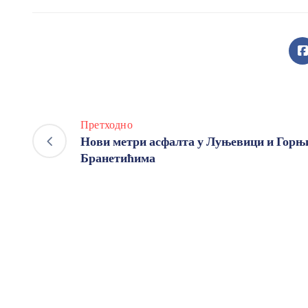
Претходно
Нови метри асфалта у Луњевици и Горњ
Бранетићима