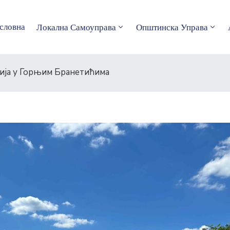
словна
Локална Самоуправа
Општинска Управа
лија у Горњим Бранетићима