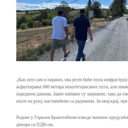
„Као што сам и најавио, ова јесен биће пуна инфрастру
асфалтирање 880 метара некатегорисаног пута, али имам
наредним данима. Јавне набавке су завршене, тако да см
ишле на руку, наставићемо са радовима. За овај крај, пр
Радове у Горњим Бранетићима изводе машине предузећа 
динара са ПДВ-ом.