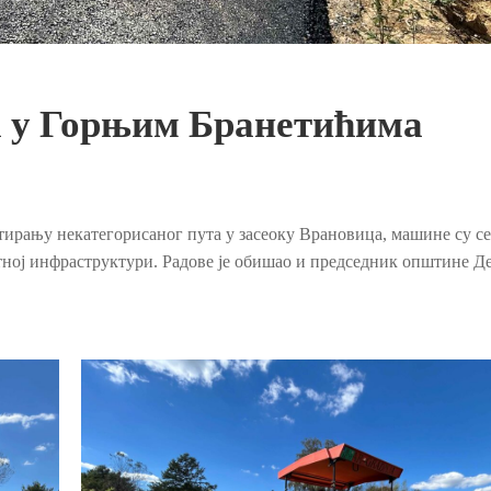
ја у Горњим Бранетићима
тирању некатегорисаног пута у засеоку Врановица, машине су се
тној инфраструктури. Радове је обишао и председник општине Де