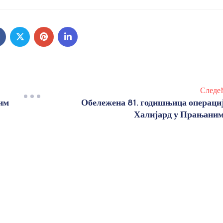
Следе
им
Обележена 81. годишњица операци
Халијард у Прањани