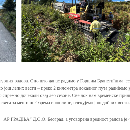
ктурних радова. Оно што данас радимо у Горњим Бранетићима јес
о још лепих вести – преко 2 километра локалног пута радићемо 
о спремно дочекали овај део сезоне. Све док нам временске прил
е свега за мештане Озрема и околине, очекујемо још добрих вести.
„АР ГРАДЊА“ Д.О.О. Београд, а уговорена вредност радова је 4