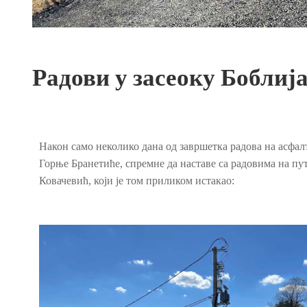
Радови у засеоку Бобли
Након само неколико дана од завршетка радова на асфал
Горње Бранетиће, спремне да наставе са радовима на пу
Ковачевић, који је том приликом истакао: