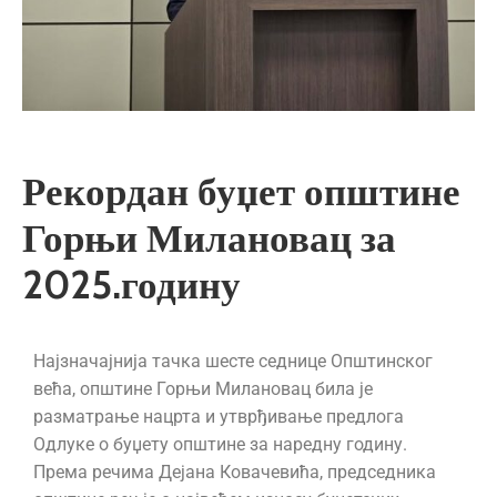
Рекордан буџет општине
Горњи Милановац за
2025.годину
Најзначајнија тачка шесте седнице Општинског
већа, општине Горњи Милановац била је
разматрање нацрта и утврђивање предлога
Одлуке о буџету општине за наредну годину.
Према речима Дејана Ковачевића, председника