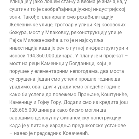
Улица је у јако лошем стању а веома је значајна, у
суштини то је саобраћајница јужној индустријској
зони. Такође планирали смо рехабилитацију
Железничке улице, тротоар у улици Кеј косовских
божура, мост у Млаковцу, реконструкцију улице
Рајка Миловановића што је и најскупља
инвестиција када је реч о путној инфраструктури и
износи 194.360.000 динара. У плану је и пројекат –
мост на реци Каменици у Богданици, који је
порушен у елементарним непогодама, два моста
су срушена, један смо успели прошле године да
урадимо, овај други урадићемо следеће године
како би успели да повежемо Прањане, Коштуниће,
Каменицу и Гојну Гору. Додали смо из кредита још
128.605.000 динара како бисмо могли да
завршимо целокупну финансијску конструкцију
када је у питању израдња предшколске установе
– навео је председник Ковачевић.