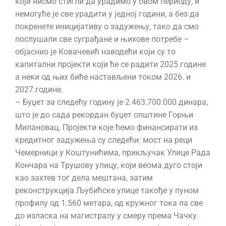
који нисмо стигли да урадимо у овом периоду, и
немогуће је све урадити у једној години, а без да
покренете иницијативу о задужењу, тако да смо
послушали све суграђане и њихове потребе –
објаснио је Ковачевић наводећи који су то
капитални пројекти који ће се радити 2025.године
а неки од њих биће настављени током 2026. и
2027.године.
– Буџет за следећу годину је 2.463.700.000 динара,
што је до сада рекордан буџет општине Горњи
Милановац. Пројекти које ћемо финансирати из
кредитног задужења су следећи: мост на реци
Чемерници у Коштунићима, прикључак Улице Рада
Кончара на Трушову улицу, који веома дуго стоји
као захтев тог дела мештана, затим
реконструкција Љубићске улице такође у пуном
профилу од 1.560 метара, од кружног тока па све
до изласка на магистралу у смеру према Чачку.