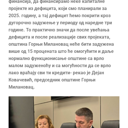
финансија, да финансирамо неке капиталне
пројекте из дефицита, који смо планирали за
2025. годину, а тај дефицит ћемо покрити кроз
дугорочно задужење у периоду од наредне три
године. То практично значи да после увећања
дефицита и после реализације свих пројеката,
општина Горњи Милановац неће бити задужена
више од 15 процената што ће омогућити и даље
нормално функционисање општине са врло
малом задуженоћу и са могућности да се врло
лако враћају сви ти кредити- рекао је Дејан
Ковачевић, председник општине Горњи
Милановац.