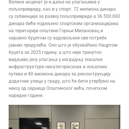
Велики акценат је и даље на улагањима у
пољопривреду, као и у спорт. 72 милиона динара
су субвенције за развој пољопривреде а 36.500.000
динара биће подељено спортским организацијама
на територији општине Горњи Милановац и
наравно буџетом су задовољене све потребе
јавних предузећа. Оно што је обухваћено Нацртом
буџета за 2025.годину, а што није тренутно
видљиво јесу улагања у изградњу локалне
инфраструктуре некатегорисаних и локалних
путева и 40 милиона динара за реконструкцију
додатних улица у граду, што ће бити утврђено на
некој од седница Општинског већа, почетком
наредне године.