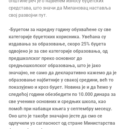
општине реч је о највећем износу буџетских
средстава, што значи да Милановац наставља
свој развојни пут.
-Буџетом за наредну годину обухваћене су све
категорије буџетских корисника. Увећана су
издавања за образовање, скоро 25% буџета
одвојено је за све категорије образовања, од
предшколског преко основног до
средњошколског образовања, што је јако
значајно, не само да декларативно кажемо да је
образовање најбитније у свакој средини, већ то
показујемо и кроз буџет. Новина је и да ћемо у
следећој години обезбедити по 10.000 динара за
све ученике основних и средњих школа, као
помоћ при набавци књига у септембру месецу.
Оно што је такође значајно јесте да смо се
одлучили уз сагласност од стране Министарства