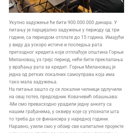
Укупно задужење ће бити 900.000.000 динара. У
питању је парцијално задужење у периоду од три
године, са периодом отплате до 15 година. Имајући
у виду да ускоро истиче и последња рата
претходног кредита који отплаћује општина Горњи
Милановац, уз грејс период, неће бити преклапања
у враћању рата за кредит. Горњи Милановац је
једна од ретких локалних самоуправа која има
тако мала задужења.
На питање зашто су се локални челници одлучили
на овај потез, председник Ковачевић обашњава:
-Ми смо превасходно урадили једну анкету са
нашим грађанима, у оквиру које су упознати шта
то треба да се финансира у наредној години.
Наравно, узели смо у обзир све капиталне пројекте