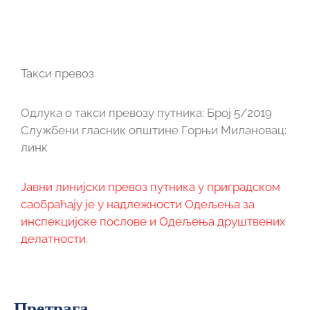
Такси превоз
Одлука о такси превозу путника: Број 5/2019
Службени гласник општине Горњи Милановац:
линк
Јавни линијски превоз путника у приградском
саобраћају је у надлежности Одељења за
инспекцијске послове и Одељења друштвених
делатности.
Претрага