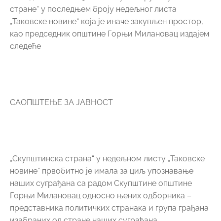
стране“ у последњем броју недељног листа
„Таковске новине“ која је иначе закупљен простор,
као председник општине Горњи Милановац издајем
следеће
САОПШТЕЊЕ ЗА ЈАВНОСТ
„Скупштинска страна“ у недељном листу „Таковске
новине“ првобитно је имала за циљ упознавање
наших суграђана са радом Скупштине општине
Горњи Милановац односно њених одборника –
представника политичких странака и група грађана
изабраних од стране наших суграђана.