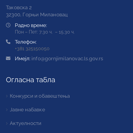
Таковска 2
32300, Горњи Милановац
Радно време:
Пон – Пет: 7.30 ч. – 15.30 ч.
Телефон:
+381 325150050
Имејл:
info@gornjimilanovac.ls.gov.rs
Огласна табла
Конкурси и обавештења
Јавне набавке
Актуелности