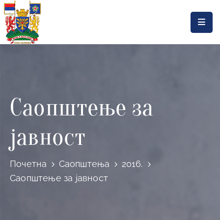
Насловна
Локална
самоуправа
Саопштење за
Општинска
управа
јавност
Актуелности
Документа
Почетна
Саопштења
2016.
Горњи
Саопштење за јавност
Милановац