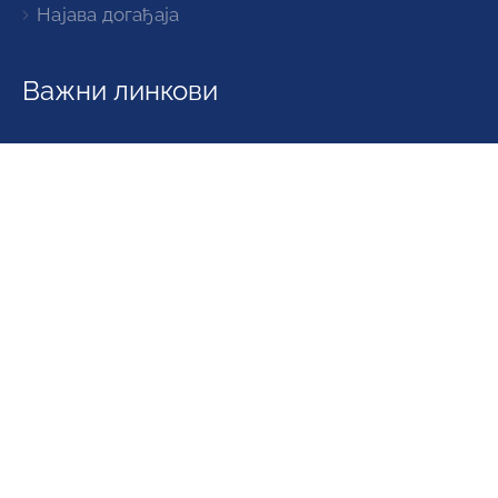
Најава догађаја
Важни линкови
Регистар образаца
Виртуелни матичар
Информатор
Увек у току са новостима
Видео
Најава догађаја