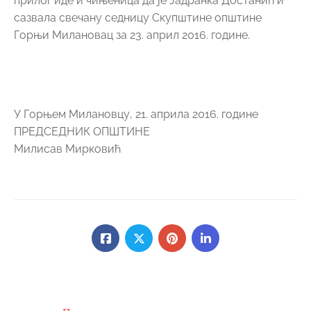
прилог иде и чињеница да је Јадранка Достанић и
сазвала свечану седницу Скупштине општине
Горњи Милановац за 23. април 2016. године.
У Горњем Милановцу, 21. априла 2016. године
ПРЕДСЕДНИК ОПШТИНЕ
Милисав Мирковић