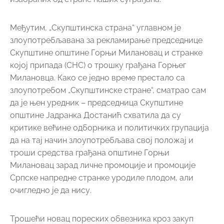
Међутим, „Скупштинска страна“ углавном је
злоупотребљавана за рекламирање председнице
Скупштине општине Горњи Милановац и странке
којој припада (СНС) о трошку грађана Горњег
Милановца. Како се једно време престало са
злоупотребом „Скупштинске стране“, сматрао сам
да је њен уредник – председница Скупштине
општине Јадранка Достанић схватила да су
критике већине одборника и политичких групација
да на тај начин злоупотребљава свој положај и
троши средства грађана општине Горњи
Милановац зарад личне промоције и промоције
Српске напредне странке уродиле плодом, али
очигледно је да нису.
Трошећи новац пореских обвезника кроз закуп