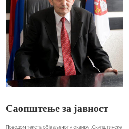
Саопштење за јавност
Поводом текста објављеног у оквиру „Скупштинске