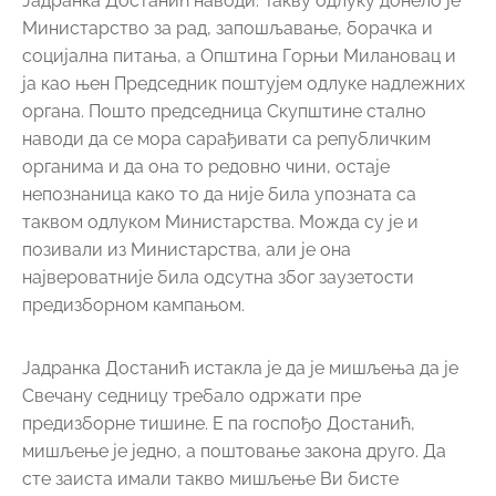
Јадранка Достанић наводи. Такву одлуку донело је
Министарство за рад, запошљавање, борачка и
социјална питања, а Општина Горњи Милановац и
ја као њен Председник поштујем одлуке надлежних
органа. Пошто председница Скупштине стално
наводи да се мора сарађивати са републичким
органима и да она то редовно чини, остаје
непознаница како то да није била упозната са
таквом одлуком Министарства. Можда су је и
позивали из Министарства, али је она
највероватније била одсутна због заузетости
предизборном кампањом.
Јадранка Достанић истакла је да је мишљења да је
Свечану седницу требало одржати пре
предизборне тишине. Е па госпођо Достанић,
мишљење је једно, а поштовање закона друго. Да
сте заиста имали такво мишљење Ви бисте