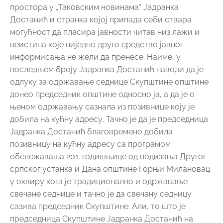
простора у „Таковским новинама“ Јадранка
Достанић и странка којој припада себи ствара
могућност да пласира јавности читав низ лажи и
неистина које ниједно друго средство јавног
информисања не жели да пренесе. Наиме, у
последњем броју Јадранка Достанић наводи да је
одлуку за одржавање седнице Скупштине општине
донео председник општине односно ја, а да је о
њеном одржавању сазнала из позивнице коју је
добила на кућну адресу. Тачно је да је председница
Јадранка Достанић благовремено добила
позивницу на кућну адресу са програмом
обележавања 201. годишњице од подизања Другог
српског устанка и Дана општине Горњи Милановац
у оквиру кога је традиционално и одржавање
свечане седнице и тачно је да свечану седницу
сазива председник Скупштине. Али, то што је
председница Скупштине Јадранка Достанић на