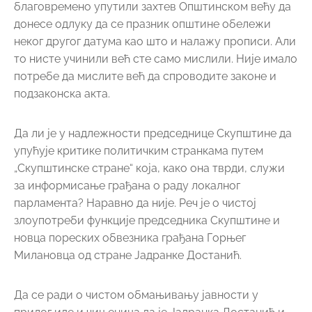
благовремено упутили захтев Општинском већу да
донесе одлуку да се празник општине обележи
неког другог датума као што и налажу прописи. Али
то нисте учинили већ сте само мислили. Није имало
потребе да мислите већ да спроводите законе и
подзаконска акта.
Да ли је у надлежности председнице Скупштине да
упућује критике политичким странкама путем
„Скупштинске стране“ која, како она тврди, служи
за информисање грађана о раду локалног
парламента? Наравно да није. Реч је о чистој
злоупотреби функције председника Скупштине и
новца пореских обвезника грађана Горњег
Милановца од стране Јадранке Достанић.
Да се ради о чистом обмањивању јавности у