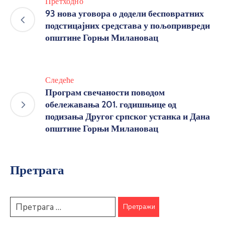
Претходно
93 нова уговора о додели бесповратних
подстицајних средстава у пољопривреди
општине Горњи Милановац
Следеће
Програм свечаности поводом
обележавања 201. годишњице од
подизања Другог српског устанка и Дана
општине Горњи Милановац
Претрага