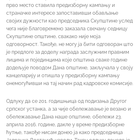
прво место ставила предизборну кампању и
страначке интересе запоставивши обављање
својих дужности као председника Скупштине услед
чега није благовремено заказала свечану седницу
Скупштине општине, свакако није моја
одговорност. Такође, не могу ја бити одговоран што
је предлоге за доделу награда заслужним правним
лицима и појединцима које општина сваке године
додељује поводом Дана општине, закључала у своју
канцеларију и отишла у предизборну кампању
онемогућивши на тај начин рад кадровске комисије.
Одлуку да се 201. годишњица од подизања Другог
српског устанка, а за чије обележавање је везано и
обележавање Дана наше општине, обележи 23.
априла 2016. године, дакле у време предизборне
ћутње, такође нисам донео ја како председница